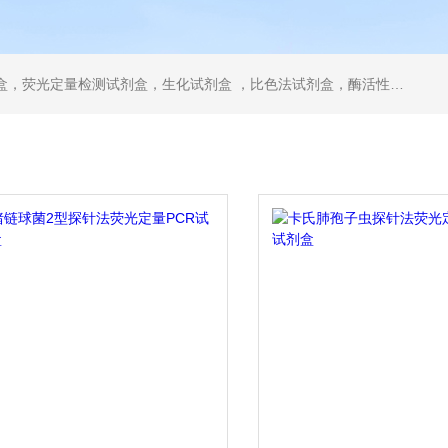
，ELISA试剂盒，抗体，重组蛋白，分光光度法检测试剂盒，细胞株，原代细胞，细胞培养基，标准溶液产品。代理并销售进口SIGMA试剂、abcam抗体、R&D抗体、CST抗体、ATCC细胞、BD公司、GE公司公司产品。