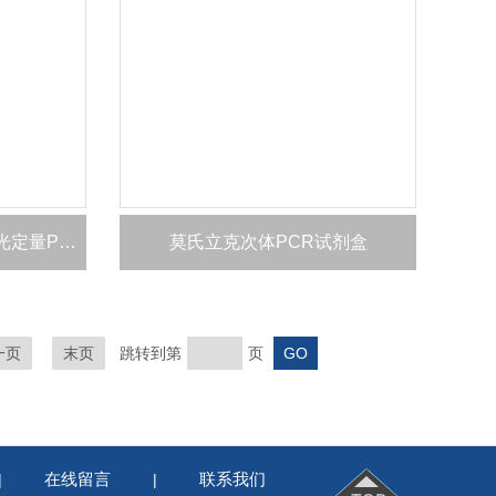
利什曼原虫通用染料法荧光定量PCR试剂盒
莫氏立克次体PCR试剂盒
一页
末页
跳转到第
页
在线留言
联系我们
|
|