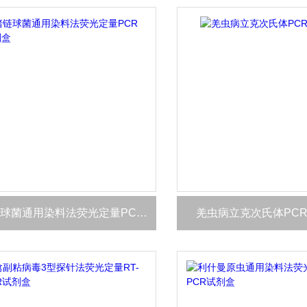
猪链球菌通用染料法荧光定量PCR试剂盒
羌虫病立克次氏体PC