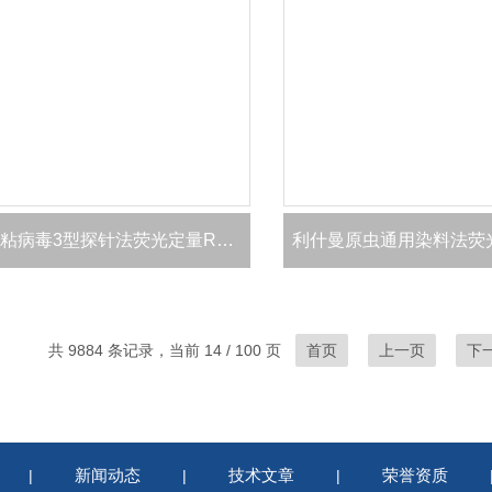
禽副粘病毒3型探针法荧光定量RT-PCR试剂盒
共 9884 条记录，当前 14 / 100 页
首页
上一页
下
新闻动态
技术文章
荣誉资质
|
|
|