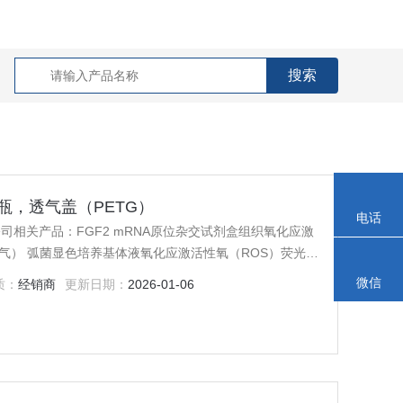
胞摇瓶，透气盖（PETG）
电话
）公司相关产品：FGF2 mRNA原位杂交试剂盒组织氧化应激
气） 弧菌显色培养基体液氧化应激活性氧（ROS）荧光测
Sam)ELISA试剂盒植物氧化应激活性氧（ROS）荧光测
微信
质：
经销商
更新日期：
2026-01-06
5-64-4单线态氧气清除（scavenging）活