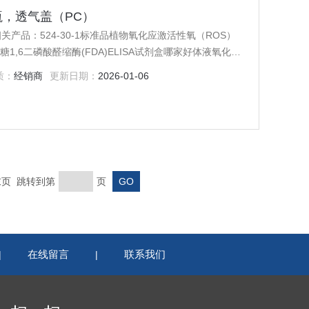
摇瓶，透气盖（PC）
相关产品：524-30-1标准品植物氧化应激活性氧（ROS）
,6二磷酸醛缩酶(FDA)ELISA试剂盒哪家好体液氧化应
阴离子） 人热休克蛋白40(HSP-40)ELISA试剂盒细胞
质：
经销商
更新日期：
2026-01-06
盒（单线态氧气） 诺氏疟原虫PCR定量试剂盒国产
 末页 跳转到第
页
在线留言
联系我们
|
|