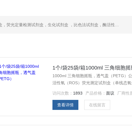
，ELISA试剂盒，抗体，重组蛋白，分光光度法检测试剂盒，细胞株，原代细胞，细胞培养基，标准溶液产品。代理并销售进口SIGMA试剂、abcam抗体、R&D抗体、CST抗体、ATCC细胞、BD公司、GE公司公司产品。
1个/袋25袋/箱1000ml 三角细
1000ml 三角细胞摇瓶，透气盖（PETG
活性氧（ROS）荧光测定试剂盒（单线态氧
定试剂盒（单线态氧气） 人可溶性粘附分子(
访问次数：
1893
产品价格：
面议
厂商性
定试剂盒（单线态氧气） 石榴皮鞣素CAS:6599
查看详情
在线留言