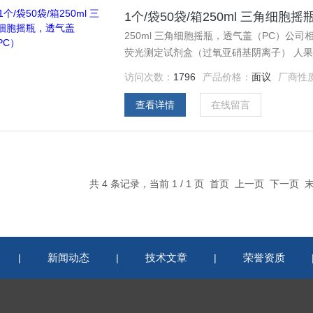
1个/袋50袋/箱250ml 三角细胞
250ml 三角细胞摇瓶，透气盖（PC）公司
荧光测定试剂盒（过氧亚硝基阴离子） 人果糖1
激活性氧（ROS）荧光测定试剂盒（过氧亚硝基
访问次数：
1796
产品价格：
面议
厂商性
内氧化应激活性氧（ROS）比色法测定试剂
查看详情
在线留言
共 4 条记录，当前 1 / 1 页 首页 上一页 下一页
新闻动态
技术文章
荣誉资质
|
|
|