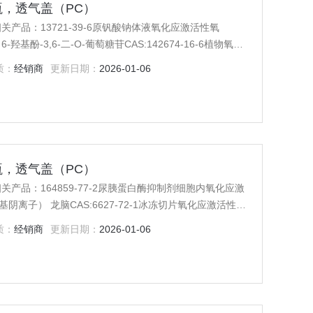
摇瓶，透气盖（PC）
关产品：13721-39-6原钒酸钠体液氧化应激活性氧
酚-3,6-二-O-葡萄糖苷CAS:142674-16-6植物氧化
气） 地黄苷ACAS:81720-05-0单线态氧气清除
质：
经销商
更新日期：
2026-01-06
 玉米大斑病菌细胞内氧化应激活性氧
摇瓶，透气盖（PC）
关产品：164859-77-2尿胰蛋白酶抑制剂细胞内氧化应激
离子） 龙脑CAS:6627-72-1冰冻切片氧化应激活性氧
 芹糖异甘草苷CAS:120926-46-7活体组织氧化应激活
质：
经销商
更新日期：
2026-01-06
子） 兔子促甲状腺素(TSH)ELISA