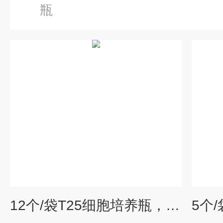
瓶
12个/袋T25细胞培养瓶，25cm²，透气盖