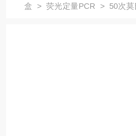
盒
>
荧光定量PCR
> 50次
定量PCR试剂盒