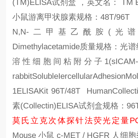
(TM)ELISA
试剂盒
，英文名：
TM E
小鼠游离甲状腺素规格：
48T/96T
N,N-
二甲基乙酰胺
(
光
Dimethylacetamide
质量规格：光谱
溶性细胞间粘附分子
1(sICAM
rabbitSolubleIercellularAdhesionMo
1ELISAKit 96T/48T HumanCollecti
素
(Collectin)ELISA
试剂盒规格：
96
莫氏立克次体探针法荧光定量
P
Mouse
小鼠
c-MET / HGFR
人细胞