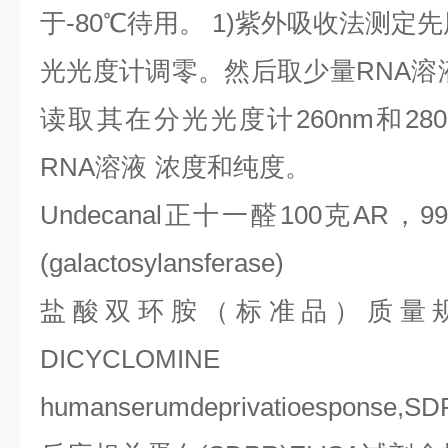
于
-80
℃
待用。
1)
紫外吸收法测定先
光光度计调零。然后取少量
RNA
溶
读取其在分光光度计
260nm
和
28
RNA
溶液
浓度和纯度。
Undecanal
正十一醛
100
克
AR
，
9
(galactosylansferase)
盐酸双环胺（标准品）质量
DICYCL
humanserumdeprivatioesponse,SD