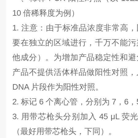
10
倍稀释度为例）
1.
注意：由于标准品浓度非常高，
要在独立的区域进行，千万不能污
他成分）。为增加产品稳定性和避
产品不提供活体样品做阳性对照，
DNA
片段作为阳性对照。
2.
标记
6
个离心管，分别为
7
，
6
，
3.
用带芯枪头分别加入
45 μL
荧
（最好用带芯枪头，下同）。