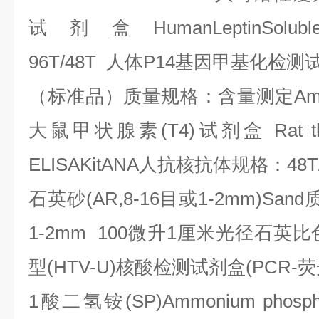
试剂盒
HumanLeptinSolubl
96T/48T
人体
P14
基因甲基化检测
（标准品）质量规格：含量测定
Am
大鼠甲状腺素
(T4)
试剂盒
Rat t
ELISAKitANA
人抗核抗体规格：
48T
石英砂
(AR,8-16
目或
1-2mm)Sand
1-2mm 100
微升
1
厘米光径石英比
型
(HTV-U)
核酸检测试剂盒
(PCR-
荧
1
酸二氢铵
(SP)Ammonium phosph