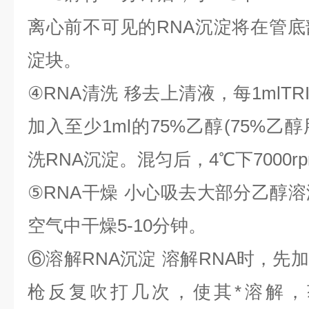
离心前不可见的
RNA
沉淀将在管底
淀块。
④
RNA
清洗
移去上清液，每
1mlTR
加入至少
1ml
的
75%
乙醇
(75%
乙醇
洗
RNA
沉淀。混匀后，
4
℃
下
7000r
⑤
RNA
干燥
小心吸去大部分乙醇溶
空气中干燥
5-10
分钟。
⑥
溶解
RNA
沉淀
溶解
RNA
时，先加
枪反复吹打几次，使其*溶解，