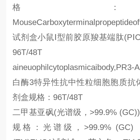
格
MouseCarboxyterminalpropeptideof
试剂盒小鼠Ⅰ型前胶原羧基端肽
(P
Ⅰ
C
96T/48T Humanp
aineuophilcytoplasmicaibody,PR3
白酶
3
特异性抗中性粒细胞胞质抗
剂盒规格：
96T/48T
二甲基亚砜
(
光谱级，
>99.9% (GC))D
规格：光谱级，
>99.9% (GC