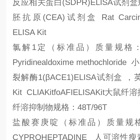
反应相关蛋白
(SDPR)ELISA
试剂盒
胚抗原
(CEA)
试剂盒
Rat Carci
ELISA Kit
氯解
1
定（标准品）质量规格
Pyridinealdoxime methochloride
小
裂解酶
1(
β
ACE1)ELISA
试剂盒
，
Kit CLIAKitfoAFIELISAKit
大鼠纤溶
纤溶抑制物规格：
48T/96T
盐酸赛庚啶（标准品）质量规
CYPROHEPTADINE
人可溶性瘦