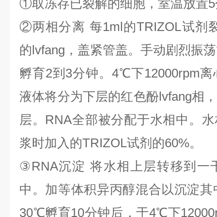
①
取冻存已裂解的细胞，室温放置
5
②
两相分离
每
1ml
的
TRIZOL
试剂
的
lvfang
，盖紧管盖。手动剧烈振荡
孵育
2
到
3
分钟。
4
℃
下
12000rpm
离
液体将分为下层的红色酚
lvfang
相
层。
RNA
全部被分配于水相中。水
浆时加入的
TRIZOL
试剂的
60%
。
③
RNA
沉淀
将水相上层转移到一
中。加等体积异丙醇混合以沉淀其
30
℃
孵育
10
分钟后，于
4
℃
下
1200