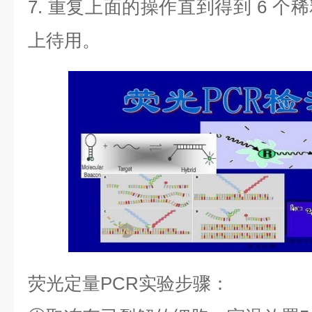
7.
重复上面的操作直到得到
6
个稀
上待用。
荧光定量
PCR
实验步骤：