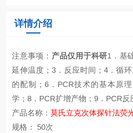
详情介绍
注意事项：
产品仅用于科研
1
．基
延伸温度；
3
．反应时间；
4
．循环
的配制；
6
．
PCR
技术的基本原理
学；
8
．
PCR
扩增产物；
9
．
PCR
反
产品名称：
莫氏立克次体探针法荧
规格：
50
次