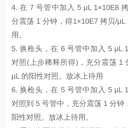
4.
在
7
号管中加入
5 μL 1×10E8
分震荡
1
分钟，得
1×10E7
拷贝
/μL
用。
5.
换枪头，在
6
号管中加入
5 μL 
对照
(
上步稀释所得
)
，充分震荡
1
μL
的阳性对照。放冰上待用
6.
换枪头，在
5
号管中加入
5 μL 
对照到
5
号管中，充分震荡
1
分钟
阳性对照。放冰上待用。