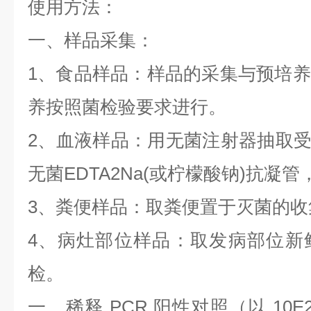
使用方法：
一、样品采集：
1
、食品样品：样品的采集与预培养
养按照菌检验要求进行。
2
、血液样品：用无菌注射器抽取
无菌
EDTA2Na(
或柠檬酸钠
)
抗凝管
3
、粪便样品：取粪便置于灭菌的收
4
、病灶部位样品：取发病部位新
检。
一、稀释
PCR
阳性对照（以
10E