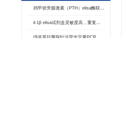
鸡甲状旁腺激素（PTH）elisa酶联免疫试剂盒样本处理及要求
il-1β elisa试剂盒灵敏度高，重复性好
绵羊莫拉菌探针法荧光定量PCR检测试剂盒流程步骤
土壤无机磷（S-PHOS）含量检测​注意事项
elisa试剂盒操作方法和注意事项
东部马脑脊髓炎病毒PCR检测试剂盒反应五要素