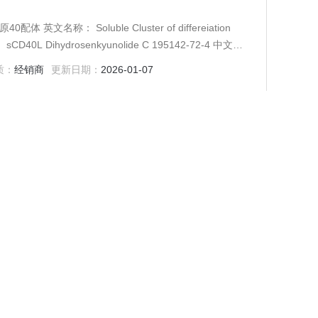
differeiation
名：二氢洋川芎内酯C 分子式：C12H14O3 可溶性髓系细胞触发受体-1
质：
经销商
更新日期：
2026-01-07
株
胞膜蛋白试剂盒 规格型号：
uergerinin
质：
经销商
更新日期：
2026-01-07
12O4 度：% 鲈鱼溶菌酶/胞壁质