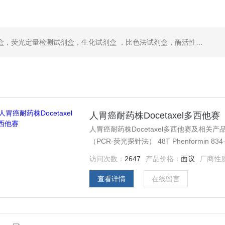
，ELISA试剂盒，抗体，重组蛋白，分光光度法检测试剂盒，细胞株，原代细胞，细胞培养基，标准溶液产品。代理并销售进口SIGMA试剂、abcam抗体、R&D抗体、CST抗体、ATCC细胞、BD公司、GE公司公司产品。
人胃癌耐药株Docetaxel多西他赛
人胃癌耐药株Docetaxel多西他赛及相关产
（PCR-荧光探针法） 48T Phenformin 834-28-6 中文名：盐酸苯乙双胍 分子式：C10H16ClN5 空肠
访问次数：
2647
产品价格：
面议
厂商性
查看详情
在线留言