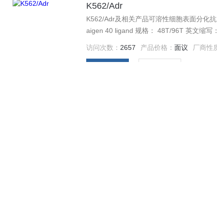
K562/Adr
K562/Adr及相关产品可溶性细胞表面分化抗原40配体 英文名称： Soluble Cluster of 
aigen 40 ligand 规格： 48T/96T 英文缩写： sCD40L Dihydrosenkyunolide C 195142-72-4 中文
访问次数：
2657
产品价格：
面议
厂商性
查看详情
在线留言
1×10E6T25/管人肺癌耐顺铂耐药
人肺癌耐顺铂耐药株及相关产品鹿红细胞膜蛋白elisa试剂盒 鹿红细
96T/48T 鹿红细胞膜蛋白试剂盒，规格型号：96T/48T，来源：elisa试剂盒（进口分装），产品别
名：鹿红细胞膜蛋白试剂盒、鹿红细胞膜蛋白试剂盒 保存条件：2-8℃ 保质期：6个月。 B
访问次数：
2559
产品价格：
面议
厂商性
G 中文名： 分子式：C9H
查看详情
在线留言