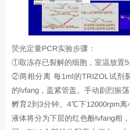
荧光定量
PCR
实验步骤：
①
取冻存已裂解的细胞，室温放置
5
②
两相分离
每
1ml
的
TRIZOL
试剂
的
lvfang
，盖紧管盖。手动剧烈振荡
孵育
2
到
3
分钟。
4
℃
下
12000rpm
离
液体将分为下层的红色酚
lvfang
相