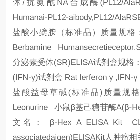
体
/
抗氨酰
NA
合成酶
(PL12/Ala
Humanai-PL12-aibody,PL12/AlaRSE
盐酸小檗胺（标准品）质量规格
Berbamine Humansecretieceptor,
分泌素受体
(SR)ELISA
试剂盒规格
(IFN-
γ
)
试剂盒
Rat Ierferon
γ
,IFN-
γ
盐酸益母草碱
(
标准品
)
质量规
Leonurine
小鼠β基己糖苷酶
A(
β
-H
文名：
β
-Hex A ELISA Kit CL
associatedaigen)ELISAKit
人肿瘤相