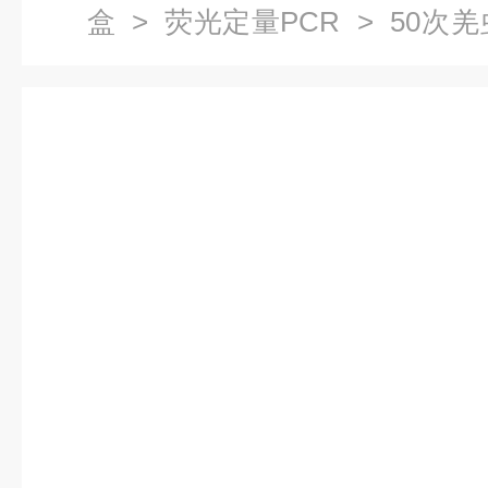
盒
>
荧光定量PCR
> 50次
剂盒