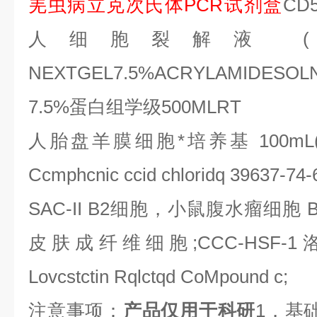
羌虫病立克次氏体
PCR
试剂盒
CD5
人细胞裂解液
(
NEXTGEL7.5%ACRYLAMIDESO
7.5%
蛋白组学级
500MLRT
人胎盘羊膜细胞*培养基
100mL(1
Ccmphcnic ccid chloridq 39637-74-
SAC-II B2
细胞，小鼠腹水瘤细胞
B
皮肤成纤维细胞
;CCC-HSF-1
Lovcstctin Rqlctqd CoMpound c;
注意事项：
产品仅用于科研
1
．基