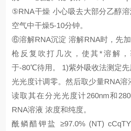
⑤
RNA
干燥
小心吸去大部分乙醇溶
空气中干燥
5-10
分钟。
⑥
溶解
RNA
沉淀
溶解
RNA
时，先加
枪反复吹打几次，使其*溶解，
于
-80
℃
待用。
1)
紫外吸收法测定先
光光度计调零。然后取少量
RNA
溶
读取其在分光光度计
260nm
和
28
RNA
溶液
浓度和纯度。
酰鳞醋钾盐
≥
97.0% (NT) cCqTY