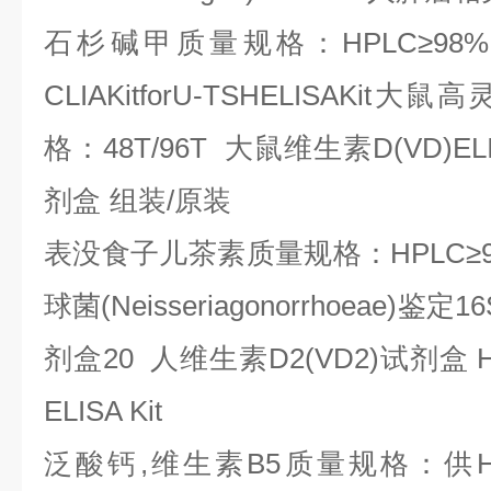
石杉碱甲质量规格：
HPLC
≥
98%
CLIAKitforU-TSHELISAKit
大鼠高
格：
48T/96T
大鼠维生素
D(VD)EL
剂盒
组装
/
原装
表没食子儿茶素质量规格：
HPLC
≥
球菌
(Neisseriagonorrhoeae)
鉴定
16
剂盒
20
人维生素
D2(VD2)
试剂盒
H
ELISA Kit
泛酸钙
,
维生素
B5
质量规格：供