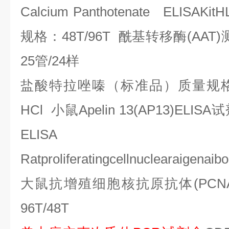
Calcium Panthotenate ELISAKitH
规格：
48T/96T
酰基转移酶
(AAT)
25
管
/24
样
盐酸特拉唑嗪（标准品）质量规
HCl
小鼠
Apelin 13(AP13)ELISA
试
ELISA
Ratproliferatingcellnuclearaigena
大鼠抗增殖细胞核抗原抗体
(PCN
96T/48T