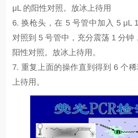
μL
的阳性对照。放冰上待用
6.
换枪头，在
5
号管中加入
5 μL 
对照到
5
号管中，充分震荡
1
分钟
阳性对照。放冰上待用。
7.
重复上面的操作直到得到
6
个稀
上待用。