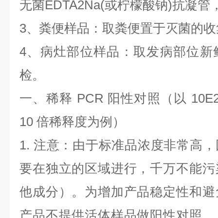
无菌
EDTA2Na(
或柠檬酸钠
)
抗凝管
3
、粪便样品：取粪便置于灭菌的收
4
、病灶部位样品：取发病部位新
检。
一、稀释
PCR
阳性对照（以
10E
10
倍稀释度为例）
1.
注意：由于标准品浓度非常高，
要在独立的区域进行，千万不能污
他成分）。为增加产品稳定性和避
产品不提供活体样品做阳性对照，