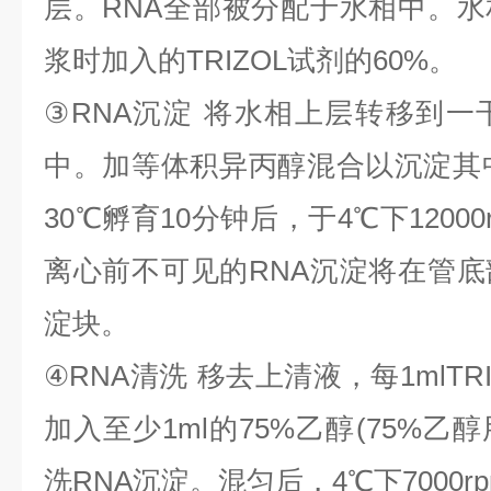
层。
RNA
全部被分配于水相中。水
浆时加入的
TRIZOL
试剂的
60%
。
③
RNA
沉淀
将水相上层转移到一
中。加等体积异丙醇混合以沉淀其
30
℃
孵育
10
分钟后，于
4
℃
下
1200
离心前不可见的
RNA
沉淀将在管底
淀块。
④
RNA
清洗
移去上清液，每
1mlTR
加入至少
1ml
的
75%
乙醇
(75%
乙醇
洗
RNA
沉淀。混匀后，
4
℃
下
7000r