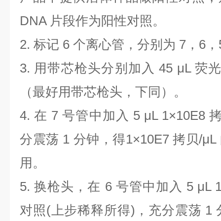
DNA
片段作为阳性对照。
2.
标记
6
个离心管，分别为
7
，
6
，
3.
用带芯枪头分别加入
45 μL
荧
（最好用带芯枪头，下同）。
4.
在
7
号管中加入
5 μL 1×10E8
分震荡
1
分钟，得
1×10E7
拷贝
/μL
用。
5.
换枪头，在
6
号管中加入
5 μL 
对照
(
上步稀释所得
)
，充分震荡
1