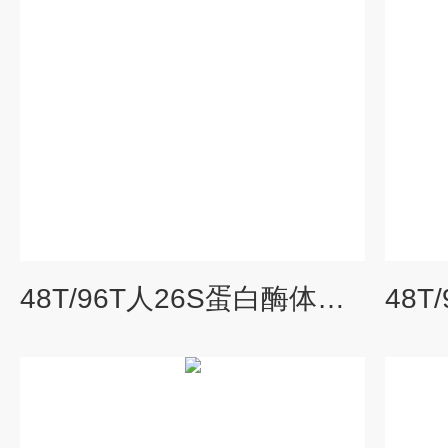
48T/96T人26S蛋白酶体（26S PSM）elisa试剂盒