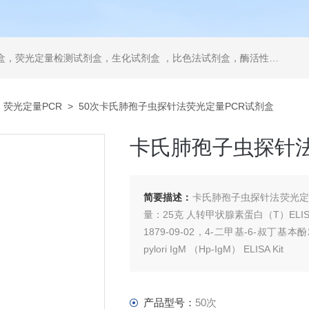
，ELISA试剂盒，抗体，重组蛋白，分光光度法检测试剂盒，细胞株，原代细胞，细胞培养基，标准溶液产品。代理并销售进口SIGMA试剂、abcam抗体、R&D抗体、CST抗体、ATCC细胞、BD公司、GE公司公司产品。
>
荧光定量PCR
> 50次卡氏肺孢子虫探针法荧光定量PCR试剂盒
卡氏肺孢子虫探针法
简要描述：
卡氏肺孢子虫探针法荧光定量PC
量：25克 人转甲状腺素蛋白（T）ELISA
1879-09-02，4-二甲基-6-叔丁基本酚2-（ter
pylori IgM （Hp-IgM） ELISA Kit
产品型号：
50次