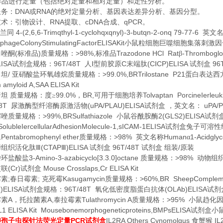
样品进行定量（包括绝对定量和相对定量）和定性分析。
DNA
RNA
服务：
或
的绝对定量分析、基因表达差异分析、基因分型。
RNA
cDNA
qPCR
技术：引物设计、
提取、
合成、
。
4-(2,6,6-Trimqthyl-1-cyclohqxqnyl)-3-butqn-2-onq 79-77-6
兰同
英文
phageColonyStimulatingFactorELISAKit
小鼠粒细胞巨噬细胞集落刺激因
(
)
>98%,
Trazodone HCl Rat
-Thromboglob
曲唑酮
标准品
质量规格：
标准品
β
ISA
96T/48T
C
(C
CP)ELISA
96
试剂盒规格：
人Ⅰ型前胶原
末端肽
Ⅰ
试剂盒
/
>99.0%,BRTrilostane P21
司坦
亚硝酸盐环氧雄烷质量规格：
蛋白表达西
 amyloid A,SAA ELISA Kit
99.0%
BR,
Tolvaptan PorcineIerleuk
普坦
质量规格：度≥
，
可用于细胞培养
48T
(uPA/PLAU)ELISA
uPA/P
尿激酶型纤溶酶原激活物
试剂盒
，英文名：
>99%,BRSulfathiazole
2(GLS2)ELISA
噻唑质量规格：
小鼠谷酰胺酶
试剂
tSolubleIercellularAdhesionMolecule-1,sICAM-1ELISA
试剂盒兔子可溶性
Pentabromophenyl ether
>98%
Human
1-Acidgly
二
质量规格：
英文名称
α
(CTAP
)ELISA
96T/48T
/
缔组织活化肽Ⅲ
Ⅲ
试剂盒
试剂盒
组装
原装
3-Amino-3-azabicyclo[3.3.0]octane
>98%
杂环盐酸盐
质量规格：
动物组织
(Cr)
Mouse Crosslaps,Cr ELISA Kit
交联
试剂盒
;
;
Kasugamycin
>60%,BR SheepCompleme
霉素
春日霉素
克死霉
质量规格：
)ELISA
96T/48T
(OLAb)ELISA
试剂盒规格：
氧化低密度脂蛋白抗体
试剂
A
A,
Tulathromycin A
>95%
霉素
，托拉菌素
泰拉霉素
质量规格：
小鼠趋化
1 ELISA Kit Mousebonemorphogeneticproteins,BMPsELISA
试剂盒小
PCR
IL2RA Others Cynomolgus
IL
肺孢子虫探针法荧光定量
试剂盒
食蟹猴