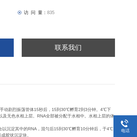
访 问 量：
835
联系我们
15
15
30
2
3
4
手动剧烈振荡管体
秒后，
到
℃
孵育
到
分钟。
℃
下
RNA
以及无色水相上层。
全部被分配于水相中。水相上层的体
RNA
15
30
10
4
合以沉淀其中的
，混匀后
到
℃
孵育
分钟后，于
℃
电话
形成胶状沉淀块。