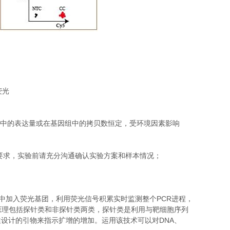
荧光
中的表达量或在基因组中的拷贝数恒定，受环境因素影响
要求，实验前请充分沟通确认实验方案和样本情况；
PCR
中加入荧光基团，利用荧光信号积累实时监测整个
进程，
原理包括探针类和非探针类两类，探针类是利用与靶细胞序列
DNA
性设计的引物来指示扩增的增加。运用该技术可以对
、