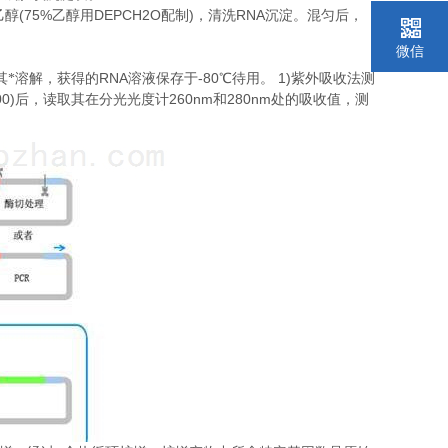
(75%
DEPCH2O
)
RNA
乙醇
乙醇用
配制
，清洗
沉淀。混匀后，
微信
。
RNA
-80
1)
其*溶解，获得的
溶液保存于
℃
待用。
紫外吸收法测
00)
260nm
280nm
后，读取其在分光光度计
和
处的吸收值，测