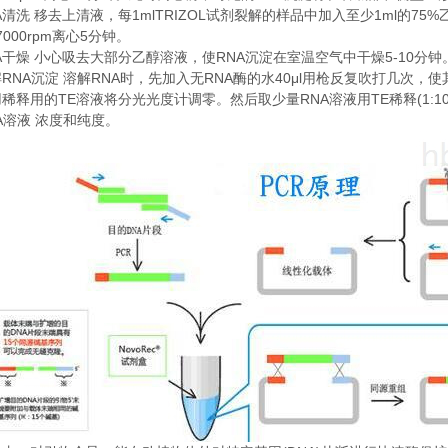
A
1mlTRIZOL
1ml
75%
清洗
移去上清液，每
试剂裂解的样品中加入至少
的
7000rpm
5
离心
分钟。
A
RNA
5-10
干燥
小心吸去大部分乙醇溶液，使
沉淀在室温空气中干燥
分钟
RNA
RNA
RNA
40μl
解
沉淀
溶解
时，先加入无
酶的水
用枪反复吹打几次，使
TE
RNA
TE
(1:1
用稀释用的
溶液将分光光度计调零。然后取少量
溶液用
稀释
A
溶液
浓度和纯度。