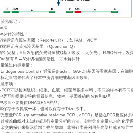
性荧光标记：
an
法
an
探针的特性：
5′
Reporter, R
FAM
VIC
端标记有报告基团（
），如
、
等
3′
Quencher, Q
端标记有荧光淬灭基团
（
）
R
Q
R
Q
探针完整，
所发射的荧光能量被
基团吸收
，无荧光，
与
分开，发
Taq
5′→3′
酶有
外切核酸酶活性，可水解探针
定量通过内标定量：
Endogenous Control
β-actin
GAPDH
（
）通常是
、
基因等看家基因，在细胞
内标定量结果代表了样本中所含细胞或基因组数量。
注意事项：
-PCR
可以检测组织、细胞、血液、细菌等很多材料，不同的样本有不同
ID
户尽可能提供实验的背景信息、物种、基因准确的名称和
号；
DNA
RNA
户尽量不要提供
或
样品。
Trizol
本保存于液氮或干冰，也可以保存于
液中。
PCR
quantitative real-time PCR
qPCR
PCR
荧光定量
（
，
）是指在
反应体系
PCR
通过标准曲线对未知模板进行定量分析的方法。实时荧光定量
的化学
性杂交的探针来指示扩增产物的增加，非探针类是利用荧光染料或者特异