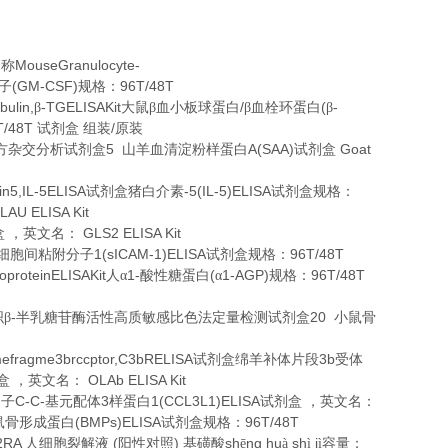
MouseGranulocyte-
名称
(GM-CSF)
96T/48T
子
规格：
ulin,
-TGELISAKit
/
(
-
β
大鼠β血小板球蛋白
β血栓环蛋白
β
T/48T
/
试剂盒
组装
原装
5
A(SAA)
Goat
方杂交分析试剂盒
山羊血清淀粉样蛋白
试剂盒
in5,IL-5ELISA
-5(IL-5)ELISA
试剂盒猪白介素
试剂盒规格：
LAU ELISA Kit
GLS2 ELISA Kit
盒
，英文名：
1(sICAM-1)ELISA
96T/48T
细胞间粘附分子
试剂盒规格：
coproteinELISAKit
1-
(
1-AGP)
96T/48T
人α
酸性糖蛋白
α
规格：
-
20
β
半乳糖苷酶活性高质敏感比色法定量检测试剂盒
小鼠骨
fragme3brccptor,C3bRELISA
3b
试剂盒绵羊补体片段
受体
OLAb ELISA Kit
盒
，英文名：
C-C-
3
1(CCL3L1)ELISA
因子
基元配体
样蛋白
试剂盒
，英文名：
(BMPs)ELISA
96T/48T
鼠骨形成蛋白
试剂盒规格：
2RA
(
)
sh
ng hu
sh
j
人细胞裂解液
阳性对照
基磺酸
ē
à
ì
ì容量：