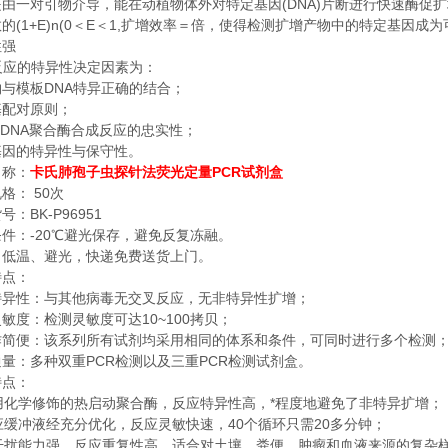
(DNA)
是由一对引物介导，能在动植物体外对特定基因
片断进行快速酶促扩
(1+E)n(0
E
1,
数的
＜
＜
扩增效率＝倍，使得检测扩增产物中的特定基因成为
性强
反应的特异性决定因素为：
DNA
物与模板
特异正确的结合；
基配对原则；
 DNA
聚合酶合成反应的忠实性；
基因的特异性与保守性。
PCR
名称：
卡氏肺孢子虫探针法荧光定量
试剂盒
50
规格：
次
BK-P96951
货号：
-20
条件：
℃
避光保存，避免反复冻融。
：低温、避光，快递免费送货上门。
特点：
特异性：与其他病毒无交叉反应，无非特异性扩增；
10~100
灵敏度：检测灵敏度可达
拷贝；
作简便：该系列所有试剂均采用相同的体系和条件，可同时进行多个检测
PCR
PCR
通量：多种双重
检测以及三重
检测试剂盒。
特点：
*
用化学修饰的热启动聚合酶，反应特异性高，
程度地避免了非特异扩增；
40
20
应缓冲液经充分优化，反应灵敏快速，
个循环只需
多分钟；
干扰能力强，反应重复性高，适合对土壤、粪便、肿瘤和血液来源的复杂