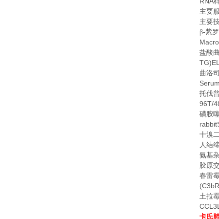
RNA
主要
主要
-
β
紫罗
Macro
盐酸
TG)EL
曲洛
Serum
托伐
96T/
磺胺
rabbi
十溴
人结
氨基
胶原
春雷
(C3bR
土拉
CCL3L
卡氏