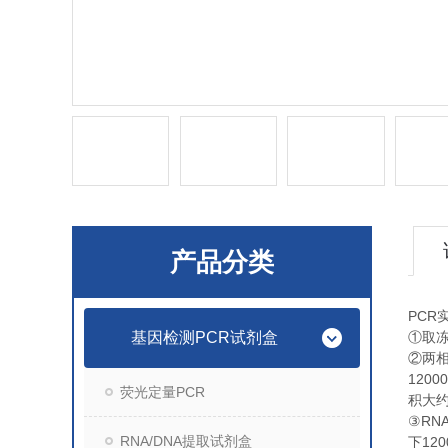
产品分类
PCR
基因检测PCR试剂盒
①
取
②
两
1200
荧光定量PCR
积大
RN
③
RNA/DNA提取试剂盒
120
下