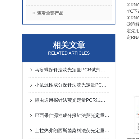
RN
④
4
℃
下
查看全部产品
RN
⑤
⑥
溶
定先
RN
定
相关文章
RELATED ARTICLES
马疥螨探针法荧光定量PCR试剂盒反应流程常规程序
小鼠源性成分探针法荧光定量PCR试剂盒实验注意事项
鞭虫通用探针法荧光定量PCR试剂盒实验规则
巴西果仁源性成分探针法荧光定量PCR试剂盒​使用方法
土拉热弗朗西斯菌染料法荧光定量PCR试剂盒实验注意事项