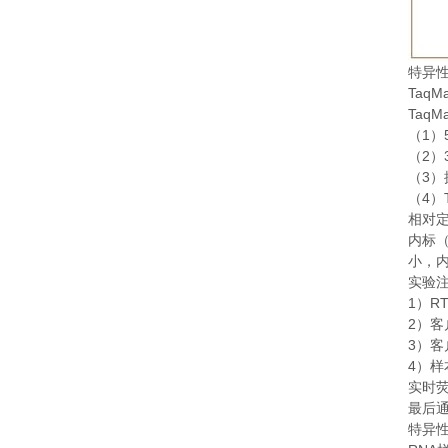
特异
TaqM
TaqM
1
（
）
2
（
）
3
（
）
4
（
）
相对
内标
小，
实验
1
RT
）
2
）客
3
）客
4
）样
实时
最后
特异