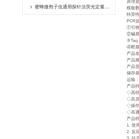
原理
蜜蜂微孢子虫通用探针法荧光定量PCR试剂盒注意事项
模板
特异
PCR
①
引
②
碱
Taq
③
④
靶
产品
产品
产品
储存
运输
产品
◇
高
◇
高
◇
操
◇
高
产品
1.
使
2.
反
3.
抗