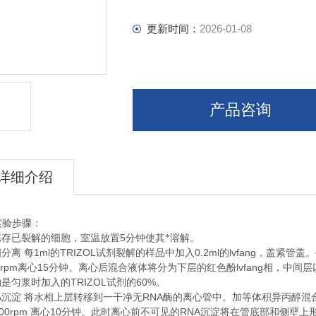
更新时间：
2026-01-08
产品咨询
详细介绍
实验步骤：
5
冻存已裂解的细胞，室温放置
分钟使其*溶解。
1ml
TRIZOL
0.2ml
lvfang
相分离
每
的
试剂裂解的样品中加入
的
，盖紧管盖。
0rpm
15
lvfang
离心
分钟。离心后混合液体将分为下层的红色酚
相，中间层
TRIZOL
60%
约是匀浆时加入的
试剂的
。
A
RNA
沉淀
将水相上层转移到一干净无
酶的离心管中。加等体积异丙醇混
00rpm
10
RNA
离心
分钟。此时离心前不可见的
沉淀将在管底部和侧壁上