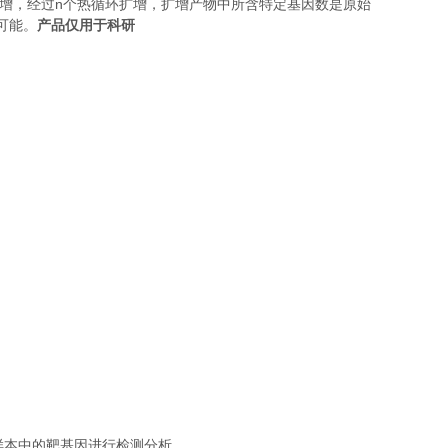
n
增，经过
个热循环扩增，扩增产物中所含特定基因数是原始
可能。
产品仅用于科研
；
样本中的靶基因进行检测分析。