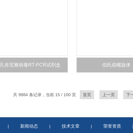
孔肯尼雅病毒RT-PCR试剂盒
伯氏疏螺旋体
共 9884 条记录，当前 15 / 100 页
首页
上一页
下
新闻动态
技术文章
荣誉资质
|
|
|