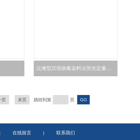
汉滩型汉坦病毒染料法荧光定量RT-PCR试剂盒
一页
末页
跳转到第
页
在线留言
联系我们
|
|