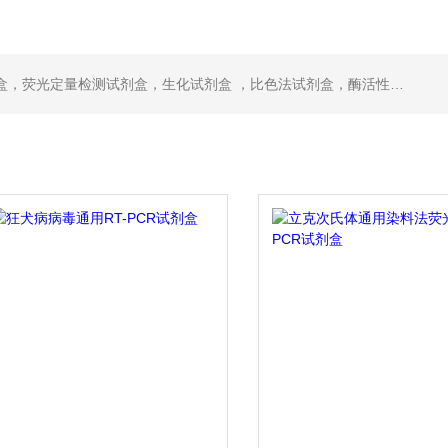
，ELISA试剂盒，抗体，重组蛋白，分光光度法检测试剂盒，细胞株，原代细胞，细胞培养基，标准溶液产品。代理并销售进口SIGMA试剂、abcam抗体、R&D抗体、CST抗体、ATCC细胞、BD公司、GE公司公司产品。