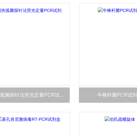
创伤弧菌探针法荧光定量PCR试剂盒
牛棒杆菌PCR试