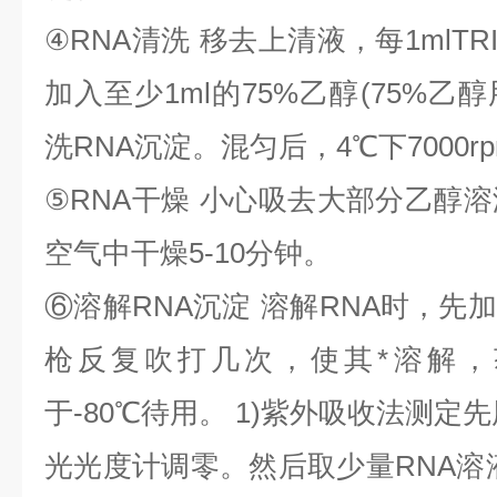
④
RNA
清洗
移去上清液，每
1mlTR
加入至少
1ml
的
75%
乙醇
(75%
乙醇
洗
RNA
沉淀。混匀后，
4
℃
下
7000r
⑤
RNA
干燥
小心吸去大部分乙醇溶
空气中干燥
5-10
分钟。
⑥
溶解
RNA
沉淀
溶解
RNA
时，先加
枪反复吹打几次，使其*溶解，
于
-80
℃
待用。
1)
紫外吸收法测定先
光光度计调零。然后取少量
RNA
溶