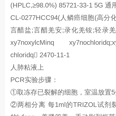
(HPLC,
≥
98.0%) 85721-33-1 5G
通
CL-0277HCC94(
人鳞癌细胞
(
高分
言醋盐
;
言醋羌安
;
录化羌铵
;
轻录羌
xy7noxylcMinq xy7nochloridq;x
chloridq

2470-11-1
人肺粘液上
PCR
实验步骤：
①
取冻存已裂解的细胞，室温放置
5
②
两相分离
每
1ml
的
TRIZOL
试剂