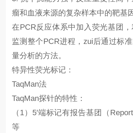
瘤和血液来源的复杂样本中的靶基
在
PCR
反应体系中加入荧光基团，
监测整个
PCR
进程，
zui
后通过标准
量分析的方法。
特异性荧光标记：
TaqMan
法
TaqMan
探针的特性：
（
1
）
5′
端标记有报告基团（
Report
等