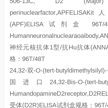
506-13C, D2 (Majo
perinuclearfactor,APFELISAKit
人
(APF)ELISA
试剂盒
96T/
Humanneuronalnuclearaoaibody,A
神经元核抗体
1
型
/
抗
Hu
抗体
(ANNA
格：
96T/48T
24,32-
双
-O-(tert-butyldimethylsilyl)-
国进口
24,32-Bis-O-(tert-but
HumandopamineD2receptor,D2RE
受体
(D2R)ELISA
试剂盒规格：
96T