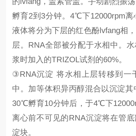
的
lvfang
，盖紧管盖。手动剧烈振荡
孵育
2
到
3
分钟。
4
℃
下
12000rpm
离
液体将分为下层的红色酚
lvfang
相
层。
RNA
全部被分配于水相中。水
浆时加入的
TRIZOL
试剂的
60%
。
③
RNA
沉淀
将水相上层转移到一
中。加等体积异丙醇混合以沉淀其
30
℃
孵育
10
分钟后，于
4
℃
下
1200
离心前不可见的
RNA
沉淀将在管底
淀块。