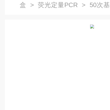
盒
>
荧光定量PCR
> 50次基
试剂盒