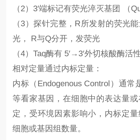
（
2
）
3′
端标记有荧光淬灭基团
（
Qu
（
3
）探针完整，
R
所发射的荧光能
光，
R
与
Q
分开，发荧光
（
4
）
Taq
酶有
5′→3′
外切核酸酶活
相对定量通过内标定量：
内标（
Endogenous Control
）通常
等看家基因，在细胞中的表达量或
定，受环境因素影响小，内标定量
细胞或基因组数量。