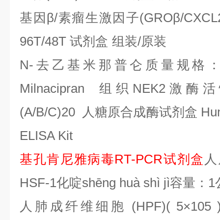
基因β
/
素瘤生激因子
(GRO
β
/CXCL
96T/48T
试剂盒
组装
/
原装
N-
去乙基米那普仑质量规格
Milnacipran
组织
NEK2
激酶活
(A/B/C)20
人糖原合成酶试剂盒
Hum
ELISA Kit
基孔肯尼雅病毒
RT-PCR
试剂盒
人
HSF-1
化啶
sh
ē
ng hu
à
sh
ì
j
ì容量：
1
人肺成纤维细胞
(HPF)( 5
×
105 