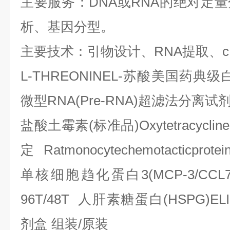
主要服务：
DNA
或
RNA
的绝对定量
析、基因分型。
主要技术：引物设计、
RNA
提取、
L-THREONINEL-
苏酸美国药典级
微型
RNA(Pre-RNA)
超滤法分离试
盐酸土霉素
(
标准品
)Oxytetracyclin
定
Ratmonocytechemotacticprotei
单核细胞趋化蛋白
3(MCP-3/CCL7
96T/48T
人肝素糖蛋白
(HSPG)EL
剂盒
组装
/
原装