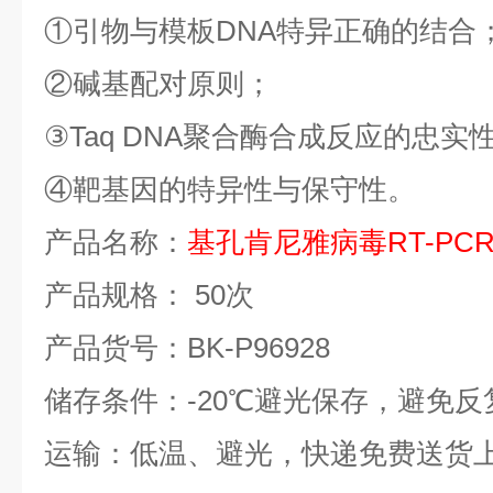
①
引物与模板
DNA
特异正确的结合
②
碱基配对原则；
③
Taq DNA
聚合酶合成反应的忠实
④
靶基因的特异性与保守性。
产品名称：
基孔肯尼雅病毒
RT-PC
产品规格：
50
次
产品货号：
BK-P96928
储存条件：
-20
℃
避光保存，避免反
运输：低温、避光，快递免费送货