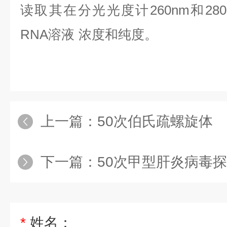
读取其在分光光度计
260nm
和
28
RNA
溶液
浓度和纯度。
上一篇：
50次伯氏疏螺旋体
下一篇：
50次甲型肝炎病毒探针法荧
*
姓名：