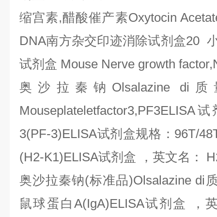
缩宫素
,
醋酸催产素
Oxytocin Acetat
DNA
南方杂交印迹消除试剂盒
20
试剂盒
Mouse Nerve growth factor,
奥沙拉秦钠
Olsalazine di
质
Mouseplateletfactor3,PF3ELISA
试
3(PF-3)ELISA
试剂盒规格：
96T/4
(H2-K1)ELISA
试剂盒
，英文名：
H2
奥沙拉秦钠
(
标准品
)Olsalazine di
鼠球蛋白
A(IgA)ELISA
试剂盒
，