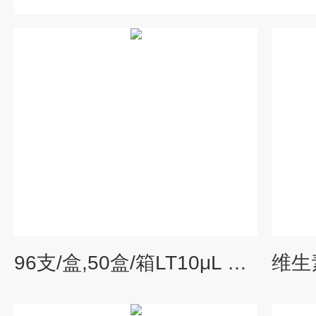
96支/盒,50盒/箱LT10μL XL盒装灭菌吸头，透明