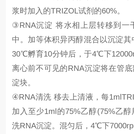
浆时加入的
TRIZOL
试剂的
60%
。
③
RNA
沉淀
将水相上层转移到一
中。加等体积异丙醇混合以沉淀其
30
℃
孵育
10
分钟后，于
4
℃
下
1200
离心前不可见的
RNA
沉淀将在管底
淀块。
④
RNA
清洗
移去上清液，每
1mlTR
加入至少
1ml
的
75%
乙醇
(75%
乙醇
洗
RNA
沉淀。混匀后，
4
℃
下
7000r