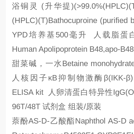
浴铜灵
(
升华提
)(>99.0%(HPLC)(T
(HPLC)(T)Bathocuproine (purified 
YPD
培养基
500
毫升
人载脂蛋
Human Apolipoprotein B48,apo-B48
甜菜碱，一水
Betaine monohydrat
人核因子κ
B
抑制物激酶β
(IKK-
β
)
ELISA kit
人卵清蛋白特异性
IgG(O
96T/48T
试剂盒
组装
/
原装
萘酚
AS-D-
乙酸酯
Naphthol AS-D a