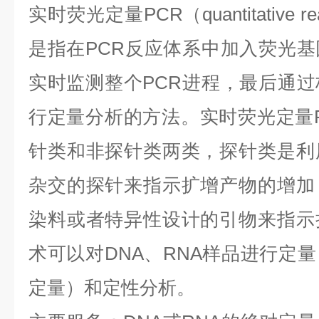
实时荧光定量
PCR
（
quantitative r
是指在
PCR
反应体系中加入荧光基
实时监测整个
PCR
进程，最后通过
行定量分析的方法。实时荧光定量
针类和非探针类两类，探针类是利
杂交的探针来指示扩增产物的增加
染料或者特异性设计的引物来指示
术可以对
DNA
、
RNA
样品进行定量
定量）和定性分析。