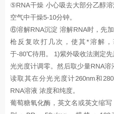
⑤
RNA
干燥
小心吸去大部分乙醇溶
空气中干燥
5-10
分钟。
⑥
溶解
RNA
沉淀
溶解
RNA
时，先加
枪反复吹打几次，使其*溶解，
于
-80
℃
待用。
1)
紫外吸收法测定先
光光度计调零。然后取少量
RNA
溶
读取其在分光光度计
260nm
和
28
RNA
溶液
浓度和纯度。
葡萄糖氧化酶，英文名或英文缩写