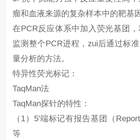
瘤和血液来源的复杂样本中的靶基
在
PCR
反应体系中加入荧光基团，
监测整个
PCR
进程，
zui
后通过标准
量分析的方法。
特异性荧光标记：
TaqMan
法
TaqMan
探针的特性：
（
1
）
5′
端标记有报告基团（
Report
等