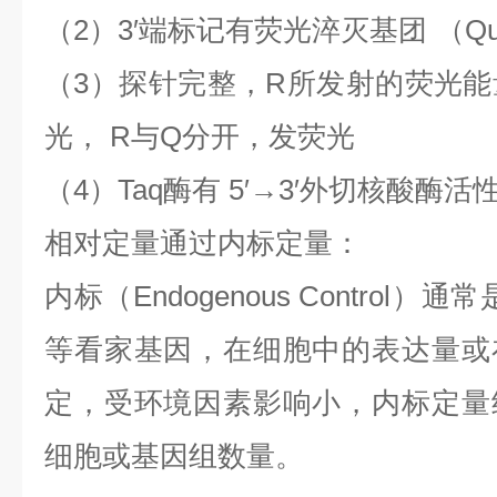
（
2
）
3′
端标记有荧光淬灭基团
（
Qu
（
3
）探针完整，
R
所发射的荧光能
光，
R
与
Q
分开，发荧光
（
4
）
Taq
酶有
5′→3′
外切核酸酶活
相对定量通过内标定量：
内标（
Endogenous Control
）通常
等看家基因，在细胞中的表达量或
定，受环境因素影响小，内标定量
细胞或基因组数量。