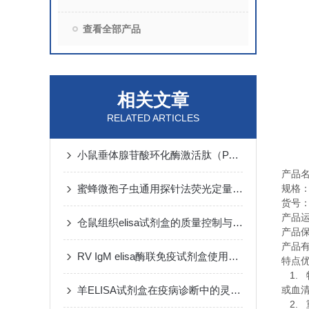
查看全部产品
相关文章
RELATED ARTICLES
小鼠垂体腺苷酸环化酶激活肽（PACAP）elisa试剂盒​洗涤方法
产品
蜜蜂微孢子虫通用探针法荧光定量PCR试剂盒注意事项
规格
货号
产品
仓鼠组织elisa试剂盒的质量控制与质量保证
产品
产品
RV IgM elisa酶联免疫试剂盒使用注意说明
特点
1.
羊ELISA试剂盒在疫病诊断中的灵敏度分析
或血
2.