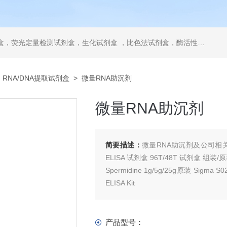
，ELISA试剂盒，抗体，重组蛋白，分光光度法检测试剂盒，细胞株，原代细胞，细胞培养基，标准溶液产品。代理并销售进口SIGMA试剂、abcam抗体、R&D抗体、CST抗体、ATCC细胞、BD公司、GE公司公司产品。
>
RNA/DNA提取试剂盒
> 微量RNA助沉剂
微量RNA助沉剂
简要描述：
微量RNA助沉剂及公司相关
ELISA 试剂盒 96T/48T 试剂盒 组装/
Spermidine 1g/5g/25g原装 Sigma
ELISA Kit
水合三酮氢茚shēng huà shì jì容量
产品型号：