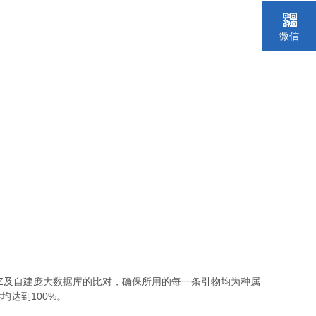
微信
Z
及自建庞大数据库的比对，确保所用的每一条引物均为种属
100%
性均达到
。