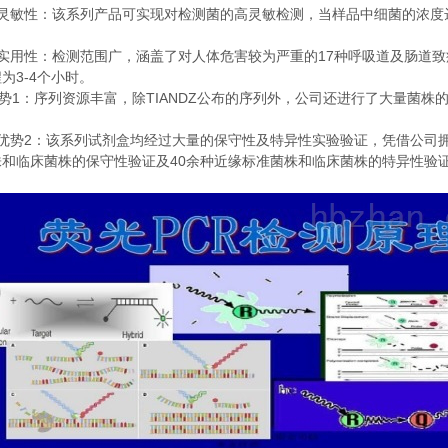
灵敏性：该系列产品可实现对检测菌的高灵敏检测，当样品中细菌的浓度
。
17
实用性：检测范围广，涵盖了对人体危害较为严重的
种呼吸道及肠道致
3-4
程为
个小时。
1
TIANDZ
势
：序列资源丰富，除
公布的序列外，公司还进行了大量菌株
2
优势
：该系列试剂盒均经过大量的保守性及特异性实验验证，凭借公司
40
株和临床菌株的保守性验证及
余种近缘标准菌株和临床菌株的特异性验