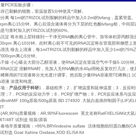
PCR
定量
实验步骤：
5
冻存已裂解的细胞，室温放置
分钟使其*溶解。
1ml
TRIZOL
0.2ml
lvfang
相分离
每
的
试剂裂解的样品中加入
的
，盖紧管盖。
0rpm
15
lvfang
离心
分钟。离心后混合液体将分为下层的红色酚
相，中间层
TRIZOL
60%
约是匀浆时加入的
试剂的
。
A
RNA
沉淀
将水相上层转移到一干净无
酶的离心管中。加等体积异丙醇混
00rpm
10
RNA
离心
分钟。此时离心前不可见的
沉淀将在管底部和侧壁上
A
1mlTRIZOL
1ml
75%
清洗
移去上清液，每
试剂裂解的样品中加入至少
的
7000rpm
5
离心
分钟。
A
RNA
5-10
干燥
小心吸去大部分乙醇溶液，使
沉淀在室温空气中干燥
分钟
RNA
RNA
RNA
40μl
解
沉淀
溶解
时，先加入无
酶的水
用枪反复吹打几次，使
TE
RNA
TE
(1:1
用稀释用的
溶液将分光光度计调零。然后取少量
溶液用
稀释
A
溶液
浓度和纯度。
1
2
3
事项：
产品仅用于科研
．基础程序；
．扩增温度和延伸温度；
．反应时
7
PCR
8
PCR
9
PCR
原理；
．
的反应动力学；
．
扩增产物；
．
反应体系与反
BrothMF 100g
/500g
BD 274920
(LIF)EL
原装
原装
大鼠白血病抑制因子
8T
(AR,90%)
AR,90%Fluorescein
RatFIIELISAKit
素
质量规格：
英文名称
大鼠
6T/48T
/
试剂盒
组装
原装
>95%,BRVindesine sulfate
B(CA
长春地辛质量规格：
活体细胞组织蛋白酶
Goat Xahine Oxidase,XOD ELISA Kit
试剂盒