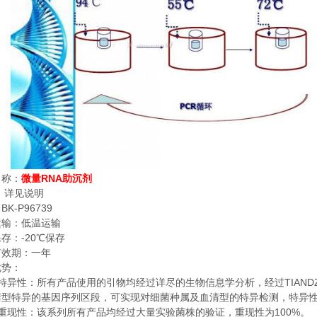
RNA
名称：
微量
助沉剂
：
详见说明
BK-P96739
：
运输：低温运输
-20
保存：
℃
保存
有效期：一年
优势：
TIAND
特异性：所有产品使用的引物均经过详尽的生物信息学分析，经过
清型特异的基因序列区段，可实现对细菌种属及血清型的特异检测，特异
100%
重现性：该系列所有产品均经过大量实验菌株的验证，重现性为
。