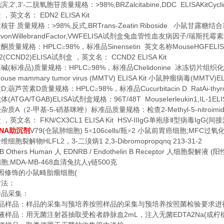
,2',3'-
>98%,BRZalcitabine,DDC ELISAKitCycl
他滨
二脱氧胞苷质量规格：
EDN2 ELISA Kit
盒
，英文名：
>98%,
,BRTrans-Zeatin Riboside
素核苷
质量规格：
反式
小鼠甘露糖结合
tvonWillebrandFactor,VWFELISA
/
试剂盒兔血管性血友病因子
瑞斯托霉素
HPLC
98%
Sinensetin
MouseHGFELISA
黄酮质量规格：
≥
，标准品
英文名称
2(CCND2)ELISA
CCND2 ELISA Kit
试剂盒
，英文名：
(
)
HPLC
98%
Chelidonine
菜碱
标准品
质量规格：
≥
，标准品
冰冻切片组织化
ouse mammary tumor virus (MMTV) ELISA Kit
(MMTV)EL
小鼠肿瘤病毒
D;
D
HPLC
98%
Cucurbitacin D RatAi-thy
素
葫芦苦素
质量规格：
≥
，标准品
(ATGA/TGAB)ELISA
96T/48T MouseIerleukin1,IL-1ELI
抗体
试剂盒规格：
A
2-
-5-
2-Methyl-5-nitroim
唑杂质
（
甲基
硝基咪唑）标准品质量规格：检查
FKN/CX3CL1 ELISA Kit HSV-IIIgG
IgG(
盒
，英文名：
单疱疹Ⅱ型病毒
间接
NA
V79(
) 5
106cells/
2
;MFC
助沉剂
仓鼠肺细胞
×
瓶×
小鼠前胃癌细胞
过氧
HLFL2
3-
1 2,3-Dibromopropqnq 213-31-2
纤维细胞裂解物
，
二溴炳
B Others Human
EDNRB / Endothelin B Receptor
(
人
人细胞裂解液
阳
;MDA-MB-468
500
细胞
血清兔抗人γ链
克
(
因修饰的小鼠畸胎瘤细胞
方法：
样品采集：
品样品：样品的采集与预培养按照样品的采集与预培养按照菌检验要求进
2mL
EDTA2Na(
液样品：用无菌注射器抽取受检者静脉血
，注入无菌
或柠