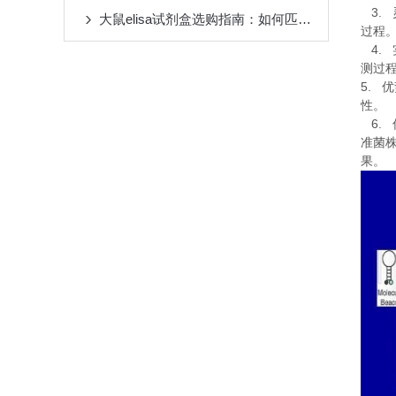
3.
大鼠elisa试剂盒选购指南：如何匹配实验需求与检测指标
过程
4.
测过
5.
优
性。
6.
准菌
果。