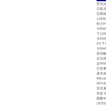
荧光
①
取
②
两
1200
积大
RN
③
120
下
RN
④
4
℃
下
RN
⑤
⑥
溶
定先
RN
定
注意
基本
MEndo
96T/4
荧光
9
剂盒
硫酸
(XOD)