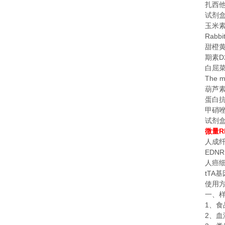
扎西
试剂
玉米
Rabbi
甜橙
D
期素
白屈
The m
葫芦
蛋白
甲硝
试剂
R
微量
人成
EDNR
人癌
tTA
基
使用
一、
1
、食
2
、血