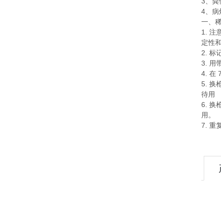
3
、粪
4
、病
一、
1.
注
定性
2.
标
3.
用
4.
在
5.
换
待用
6.
换
用。
7.
重