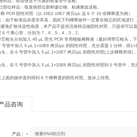
便样品：取粪便置于灭菌的收集管中送检。
灶部位样品：取发病部位新鲜渗出物、粘液脓血送检。
PCR
10E2-10E7
/μL
6
10
稀释
阳性对照（以
拷贝
这
个
倍稀释度为例）
意：由于标准品浓度非常高，因此下列稀释操作一定要在独立的区域进行
和避免扩散传染性病原，本产品不提供活体样品做阳性对照，只提供可以
6
7
6
5
4
3
2
记
个离心管，分别为
，
，
，
，
，
。
45 μL
PCR
带芯枪头分别加入
荧光
专用模板稀释液（最好用带芯枪头，下
7
5 μL 1×10E8
/μL
1
1×
号管中加入
拷贝
的阳性对照，充分震荡
分钟，得
6
5 μL 1×10E7
/μL
(
)
枪头，在
号管中加入
拷贝
的阳性对照
上步稀释所得
5
5 μL 1×10E6
/μL
5
枪头，在
号管中加入
拷贝
的阳性对照到
号管中，充
6
复上面的操作直到得到
个稀释度的阳性对照。放冰上待用。
产品咨询
产品：