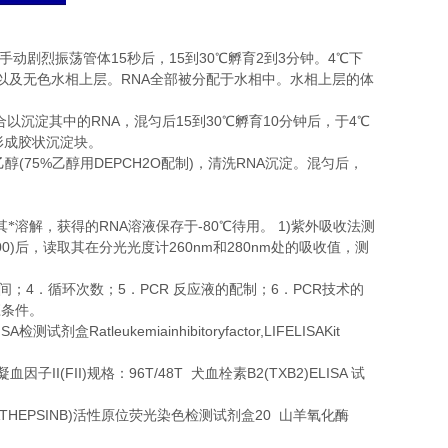
15
15
30
2
3
4
手动剧烈振荡管体
秒后，
到
℃
孵育
到
分钟。
℃
下
RNA
以及无色水相上层。
全部被分配于水相中。水相上层的体
RNA
15
30
10
4
合以沉淀其中的
，混匀后
到
℃
孵育
分钟后，于
℃
形成胶状沉淀块。
(75%
DEPCH2O
)
RNA
乙醇
乙醇用
配制
，清洗
沉淀。混匀后，
。
RNA
-80
1)
其*溶解，获得的
溶液保存于
℃
待用。
紫外吸收法测
00)
260nm
280nm
后，读取其在分光光度计
和
处的吸收值，测
4
5
PCR
6
PCR
间；
．循环次数；
．
反应液的配制；
．
技术的
应条件。
ISA
Ratleukemiainhibitoryfactor,LIFELISAKit
检测试剂盒
II(FII)
96T/48T
B2(TXB2)ELISA
凝血因子
规格：
犬血栓素
试
THEPSINB)
20
活性原位荧光染色检测试剂盒
山羊氧化酶