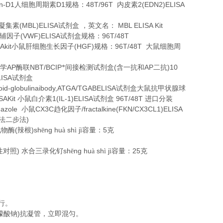
in-D1
D1
48T/96T
2(EDN2)ELISA
人细胞周期素
规格：
内皮素
(MBL)ELISA
MBL ELISA Kit
凝集素
试剂盒
，英文名：
(VWF)ELISA
96T/48T
辅因子
试剂盒规格：
kit
(HGF)
96T/48T
小鼠肝细胞生长因子
规格：
大鼠细胞周
AP
NBT/BCIP
(
AP
)10
学
酶联
*间接检测试剂盒
含一抗和
二抗
ISA
试剂盒
roid-globulinaibody,ATGA/TGABELISA
试剂盒大鼠抗甲状腺球
SAKit
1(IL-1)ELISA
96T/48T
小鼠白介素
试剂盒
进口分装
idazole
CX3C
/fractalkine(FKN/CX3CL1)ELISA
小鼠
趋化因子
)
法二步法
(
)sh
ng hu
sh
j
5
化物酶
辣根
ē
à
ì
ì容量：
克
)
sh
ng hu
sh
j
25
性对照
水合三录化钌
ē
à
ì
ì容量：
克
行。
)
檬酸钠
抗凝管，立即混匀。