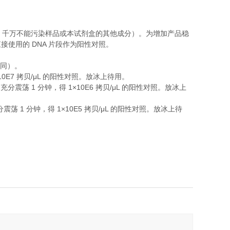
，千万不能污染样品或本试剂盒的其他成分）。为增加产品稳
DNA
直接使用的
片段作为阳性对照。
同）。
10E7
/μL
拷贝
的阳性对照。放冰上待用。
1
1×10E6
/μL
，充分震荡
分钟，得
拷贝
的阳性对照。放冰上
1
1×10E5
/μL
分震荡
分钟，得
拷贝
的阳性对照。放冰上待