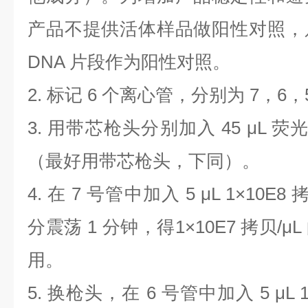
产品不提供活体样品做阳性对照，
DNA
片段作为阳性对照。
2.
标记
6
个离心管，分别为
7
，
6
，
3.
用带芯枪头分别加入
45 μL
荧
（最好用带芯枪头，下同）。
4.
在
7
号管中加入
5 μL 1×10E8
分震荡
1
分钟，得
1×10E7
拷贝
/μL
用。
5.
换枪头，在
6
号管中加入
5 μL 