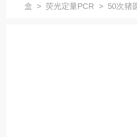
盒
>
荧光定量PCR
> 50次
定量PCR试剂盒