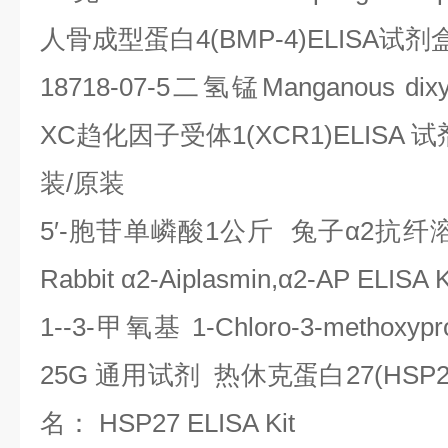
人骨成型蛋白
4(BMP-4)ELISA
试剂
18718-07-5
二氢锰
Manganous dix
XC
趋化因子受体
1(XCR1)ELISA
试
装
/
原装
5
′
-
胞苷单嶙酸
1
公斤
兔子α
2
抗纤
Rabbit
α
2-Aiplasmin,
α
2-AP ELISA K
1--3-
甲氧基
1-Chloro-3-methoxypr
25G
通用试剂
热休克蛋白
27(HSP2
名：
HSP27 ELISA Kit