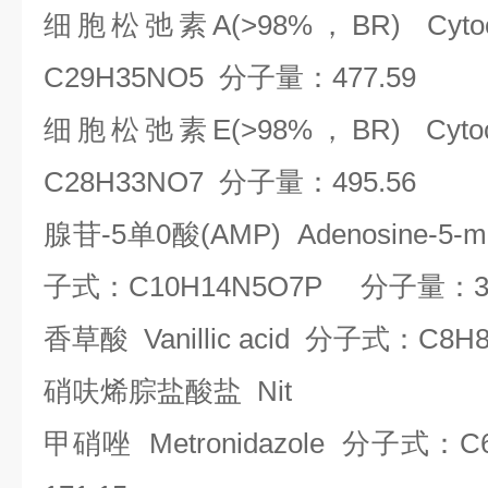
细胞松弛素
A(>98%
，
BR) Cyto
C29H35NO5
分子量：
477.59
细胞松弛素
E(>98%
，
BR) Cyto
C28H33NO7
分子量：
495.56
腺苷
-5
单
0
酸
(AMP) Adenosine-5-m
子式：
C10H14N5O7P
分子量：
3
香草酸
Vanillic acid
分子式：
C8
硝呋烯腙盐酸盐
Nit
甲硝唑
Metronidazole
分子式：
C