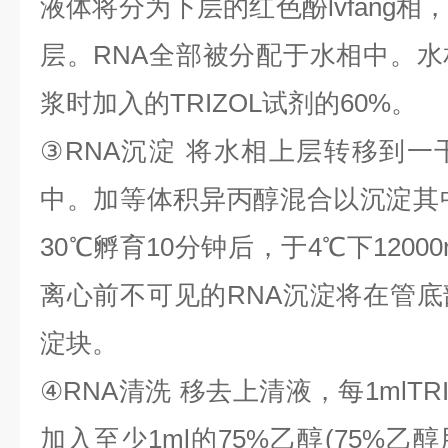
液体将分为下层的红色酚
lvfang
相
层。
RNA
全部被分配于水相中。水
浆时加入的
TRIZOL
试剂的
60%
。
③
RNA
沉淀
将水相上层转移到一
中。加等体积异丙醇混合以沉淀其
30
℃
孵育
10
分钟后，于
4
℃
下
1200
离心前不可见的
RNA
沉淀将在管底
淀块。
④
RNA
清洗
移去上清液，每
1mlTR
加入至少
1ml
的
75%
乙醇
(75%
乙醇