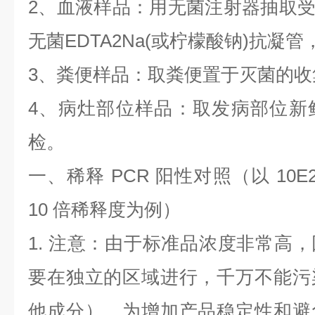
2
、血液样品：用无菌注射器抽取
无菌
EDTA2Na(
或柠檬酸钠
)
抗凝管
3
、粪便样品：取粪便置于灭菌的收
4
、病灶部位样品：取发病部位新
检。
一、稀释
PCR
阳性对照（以
10E
10
倍稀释度为例）
1.
注意：由于标准品浓度非常高，
要在独立的区域进行，千万不能污
他成分）。为增加产品稳定性和避