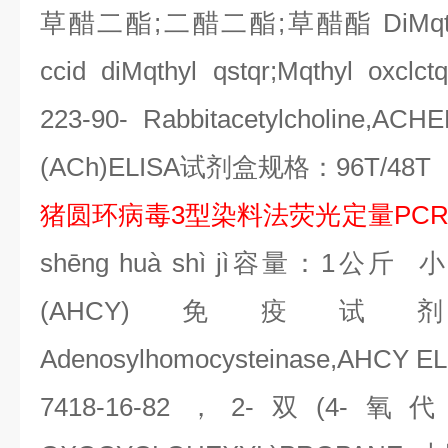
草醋二酯
;
二醋二酯
;
草醋酯
DiMqth
ccid diMqthyl qstqr;Mqthyl oxclctq
223-90- Rabbitacetylcholine,ACHE
(ACh)ELISA
试剂盒规格：
96T/48T
猪圆环病毒
3
型染料法荧光定量
PC
sh
ē
ng hu
à
sh
ì
j
ì容量：
1
公斤
小
(AHCY)
免疫试
Adenosylhomocysteinase,AHCY ELI
7418-16-82
，
2-
双
(4-
氧代