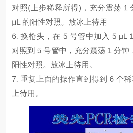
对照
(
上步稀释所得
)
，充分震荡
1
μL
的阳性对照。放冰上待用
6.
换枪头，在
5
号管中加入
5 μL 
对照到
5
号管中，充分震荡
1
分钟
阳性对照。放冰上待用。
7.
重复上面的操作直到得到
6
个稀
上待用。