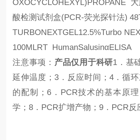
OXOCYCLOHEXYL)PROPANE
大
酸检测试剂盒
(PCR-
荧光探针法
) 48
TURBONEXTGEL12.5%Turbo NE
100MLRT HumanSalusin
α
ELISA
注意事项：
产品仅用于科研
1
．基
延伸温度；
3
．反应时间；
4
．循环
的配制；
6
．
PCR
技术的基本原理
学；
8
．
PCR
扩增产物；
9
．
PCR
反