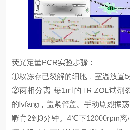
荧光定量
PCR
实验步骤：
①
取冻存已裂解的细胞，室温放置
5
②
两相分离
每
1ml
的
TRIZOL
试剂
的
lvfang
，盖紧管盖。手动剧烈振荡
孵育
2
到
3
分钟。
4
℃
下
12000rpm
离