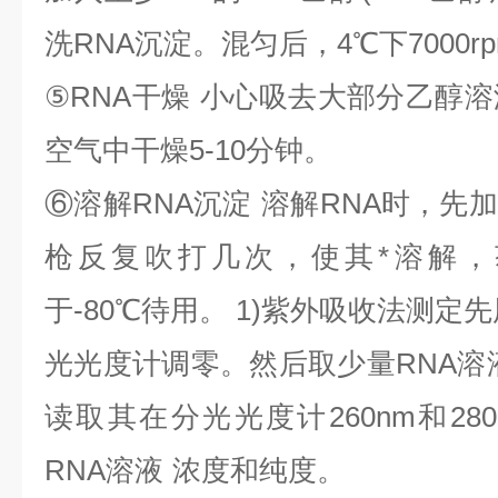
洗
RNA
沉淀。混匀后，
4
℃
下
7000r
⑤
RNA
干燥
小心吸去大部分乙醇溶
空气中干燥
5-10
分钟。
⑥
溶解
RNA
沉淀
溶解
RNA
时，先加
枪反复吹打几次，使其*溶解，
于
-80
℃
待用。
1)
紫外吸收法测定先
光光度计调零。然后取少量
RNA
溶
读取其在分光光度计
260nm
和
28
RNA
溶液
浓度和纯度。