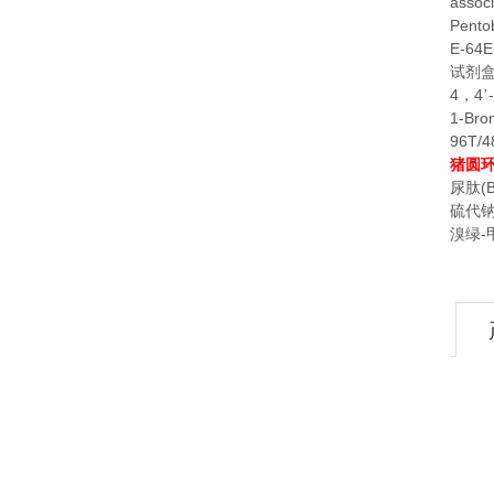
assoc
Pento
E-64E
试剂
4
4
-
，
’
1-Bro
96T/4
猪圆
(
尿肽
硫代
-
溴绿