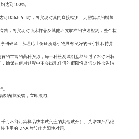
100%
性均达到
。
103cfu/ml
达到
时，可实现对其的直接检测，无需繁琐的增菌
病菌，可实现对临床样品及其他环境取样的快速检测，整个检
的序列破译，从理论上保证所选引物具有良好的保守性和特异
20
拥有的丰富的菌种资源，每一种检测试剂盒均经过了
余种标
证，确保在使用过程中不会出现任何的假阳性及假阴性报告结
行。
)
檬酸钠
抗凝管，立即混匀。
，千万不能污染样品或本试剂盒的其他成分）。为增加产品稳
DNA
直接使用的
片段作为阳性对照。