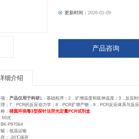
更新时间：
2026-01-09
产品咨询
详细介绍
1
2
3
事项：
产品仅用于科研
．基础程序；
．扩增温度和延伸温度；
．反应时
7
PCR
8
PCR
9
PCR
原理；
．
的反应动力学；
．
扩增产物；
．
反应体系与反
3
PCR
名称：
猪圆环病毒
型探针法荧光定量
试剂盒
50
：
次
BK-P97064
：
运输：低温运输
-20
保存：
℃
保存