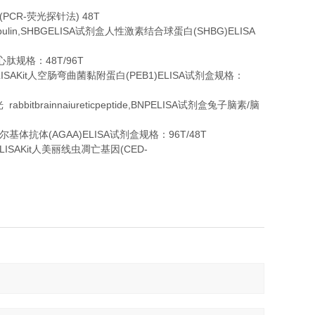
(PCR-
) 48T
荧光探针法
bulin,SHBGELISA
(SHBG)ELISA
试剂盒人性激素结合球蛋白
48T/96T
心肽规格：
ISAKit
(PEB1)ELISA
人空肠弯曲菌黏附蛋白
试剂盒规格：
rabbitbrainnaiureticpeptide,BNPELISA
/
光
试剂盒兔子脑素
脑
(AGAA)ELISA
96T/48T
尔基体抗体
试剂盒规格：
LISAKit
(CED-
人美丽线虫凋亡基因