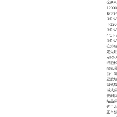
②
两
1200
积大
RN
③
120
下
RN
④
4
℃
下
RN
⑤
⑥
溶
定先
RN
定
细胞
缬氨
新生
亚胺
碱式
碱式
(
姜酮
结晶
钾半
正辛