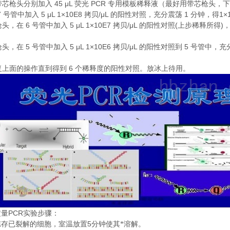
45 μL
PCR
带芯枪头分别加入
荧光
专用模板稀释液（最好用带芯枪头，下
7
5 μL 1×10E8
/μL
1
1×
号管中加入
拷贝
的阳性对照，充分震荡
分钟，得
6
5 μL 1×10E7
/μL
(
)
枪头，在
号管中加入
拷贝
的阳性对照
上步稀释所得
5
5 μL 1×10E6
/μL
5
枪头，在
号管中加入
拷贝
的阳性对照到
号管中，充
6
复上面的操作直到得到
个稀释度的阳性对照。放冰上待用。
PCR
定量
实验步骤：
5
冻存已裂解的细胞，室温放置
分钟使其*溶解。