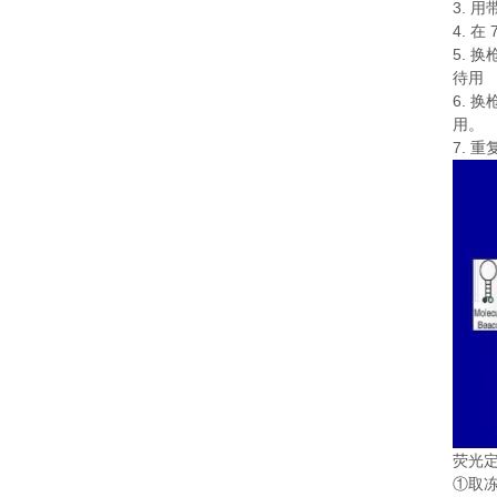
3.
用
4.
在
5.
换
待用
6.
换
用。
7.
重
荧光
①
取