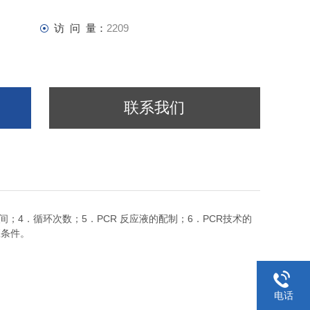
访 问 量：
2209
联系我们
4
5
PCR
6
PCR
间；
．循环次数；
．
反应液的配制；
．
技术的
应条件。
电话