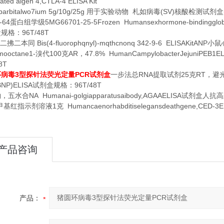
iated aigen 4,CTLA-4 ELISA Kit
barbitalwo7ium 5g/10g/25g
(SV)
用于实验动物
札如病毒
核酸检测试剂盒
-64
5MG66701-25-5Frozen Humansexhormone-bindingglo
蛋白组学级
96T/48T
盒规格：
Bis(4-fluorophqnyl)-mqthcnonq 342-9-6 ELISAKitANP
二拂二本同
小鼠
mooctane1-
100
AR
47.8% HumanCampylobacterJejuniPEB1EL
溴代
克
，
8T
3
PCR
RNA
25
RT
环病毒
型探针法荧光定量
试剂盒
一步法总
提取试剂
克
，避
BNP)ELISA
96T/48T
试剂盒规格：
NA Humanai-golgiapparatusaibody,AGAAELISA
钠，五水合
试剂盒人抗高
1
Humancaenorhabditiselegansdeathgene,CED-3E
甲基红指示剂溶液
克
产品咨询
产品：