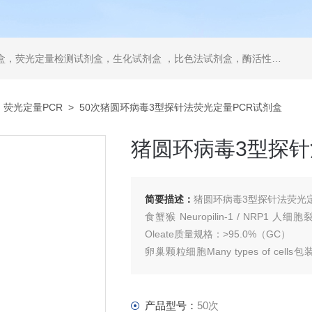
，ELISA试剂盒，抗体，重组蛋白，分光光度法检测试剂盒，细胞株，原代细胞，细胞培养基，标准溶液产品。代理并销售进口SIGMA试剂、abcam抗体、R&D抗体、CST抗体、ATCC细胞、BD公司、GE公司公司产品。
>
荧光定量PCR
> 50次猪圆环病毒3型探针法荧光定量PCR试剂盒
猪圆环病毒3型探针
简要描述：
猪圆环病毒3型探针法荧光定量P
食蟹猴 Neuropilin-1 / NRP1
Oleate质量规格：>95.0%（GC）
卵巢颗粒细胞Many types of cel
Dibutyl S
产品型号：
50次