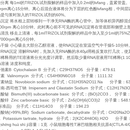
1ml
TRIZOL
0.2ml
lvfang
相分离
每
的
试剂裂解的样品中加入
的
，盖紧管盖。
0rpm
15
lvfang
离心
分钟。离心后混合液体将分为下层的红色酚
相，中间层
TRIZOL
60%
约是匀浆时加入的
试剂的
。
A
RNA
沉淀
将水相上层转移到一干净无
酶的离心管中。加等体积异丙醇混
00rpm
10
RNA
离心
分钟。此时离心前不可见的
沉淀将在管底部和侧壁上
A
1mlTRIZOL
1ml
75%
清洗
移去上清液，每
试剂裂解的样品中加入至少
的
7000rpm
5
离心
分钟。
A
RNA
5-10
干燥
小心吸去大部分乙醇溶液，使
沉淀在室温空气中干燥
分钟
RNA
RNA
RNA
40μl
解
沉淀
溶解
时，先加入无
酶的水
用枪反复吹打几次，使
TE
RNA
TE
(1:1
用稀释用的
溶液将分光光度计调零。然后取少量
溶液用
稀释
A
溶液
浓度和纯度。
B Cytochalasin B
C29H37NO5
479.61
松弛素
分子式：
分子量：
Valinomycin
C54H90N6O18
1111.32
霉素
分子式：
分子量：
Novobiocin sodium
C31H35N2O11.Na
6
霉素钠盐
分子式：
分子量：
-
Imipenem and Cilastatin Sodium
C12H17N3
培南
西司他丁钠
分子式：
Bismuth(III) subcarbonate basic
(BiO)2CO3
碳酸铋
分子式：
，
分子量
Zinc carbonate basic
Zn5(OH)6(CO3)2
548.
碳酸锌
分子式：
分子量：
)
C11H14O3
194.23
标准品
分子式：
分子量：
(>99%,BR) Sodium carbonate, decahydrate
CH20Na
碳酸钠
分子式：
Potassium tartrate, hydrate
2(K2C4H4O6).H2O
水
分子式：
分子量
sh
ng hu
sh
j
1
T
4(CTLA-4/
酸
ē
à
ì
ì容量：
克
小鼠细胞毒性
淋巴细胞相关抗原