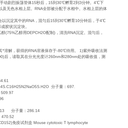
15
15
30
2
3
4
手动剧烈振荡管体
秒后，
到
℃
孵育
到
分钟。
℃
下
RNA
以及无色水相上层。
全部被分配于水相中。水相上层的体
RNA
15
30
10
4
合以沉淀其中的
，混匀后
到
℃
孵育
分钟后，于
℃
形成胶状沉淀块。
(75%
DEPCH2O
)
RNA
乙醇
乙醇用
配制
，清洗
沉淀。混匀后，
。
RNA
-80
1)
其*溶解，获得的
溶液保存于
℃
待用。
紫外吸收法测
00)
260nm
280nm
后，读取其在分光光度计
和
处的吸收值，测
34.61
O4S.C16H25N2NaO5S.H2O
697.
分子量：
509.97
：
96
2O13
286.14
分子量：
470.52
：
CD152)
Mouse cytotoxic T lymphocyte
免疫试剂盒