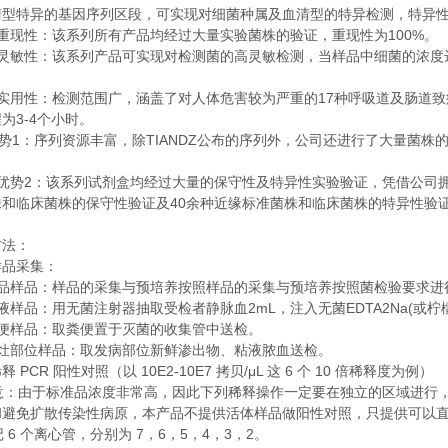
清型特异的基因序列区段，可实现对细菌种属及血清型的特异检测，特异
100%
重现性：该系列所有产品均经过大量实验菌株的验证，重现性为
。
灵敏性：该系列产品可实现对检测菌的高灵敏检测，当样品中细菌的浓度
。
17
实用性：检测范围广，涵盖了对人体危害较为严重的
种呼吸道及肠道致
3-4
程为
个小时。
1
TIANDZ
势
：序列资源丰富，除
公布的序列外，公司还进行了大量菌株
2
优势
：该系列试剂盒均经过大量的保守性及特异性实验验证，凭借公司
40
株和临床菌株的保守性验证及
余种近缘标准菌株和临床菌株的特异性验
方法：
样品采集：
品样品：样品的采集与预培养按照样品的采集与预培养按照菌检验要求进
2mL
EDTA2Na(
液样品：用无菌注射器抽取受检者静脉血
，注入无菌
或柠
便样品：取粪便置于灭菌的收集管中送检。
灶部位样品：取发病部位新鲜渗出物、粘液脓血送检。
PCR
10E2-10E7
/μL
6
10
稀释
阳性对照（以
拷贝
这
个
倍稀释度为例）
意：由于标准品浓度非常高，因此下列稀释操作一定要在独立的区域进行
和避免扩散传染性病原，本产品不提供活体样品做阳性对照，只提供可以
6
7
6
5
4
3
2
记
个离心管，分别为
，
，
，
，
，
。