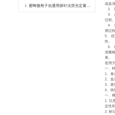
或血
蜜蜂微孢子虫通用探针法荧光定量PCR试剂盒注意事项
2.
3.
过程
4.
测过
5.
优
性。
6.
准菌
果。
使用
一、
1
、食
2
、血
3
、粪
4
、病
一、
1.
注
定性
2.
标