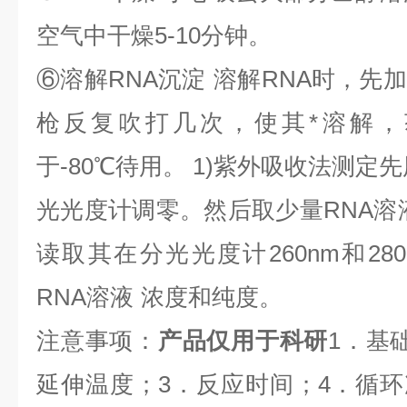
空气中干燥
5-10
分钟。
⑥
溶解
RNA
沉淀
溶解
RNA
时，先加
枪反复吹打几次，使其*溶解，
于
-80
℃
待用。
1)
紫外吸收法测定先
光光度计调零。然后取少量
RNA
溶
读取其在分光光度计
260nm
和
28
RNA
溶液
浓度和纯度。
注意事项：
产品仅用于科研
1
．基
延伸温度；
3
．反应时间；
4
．循环