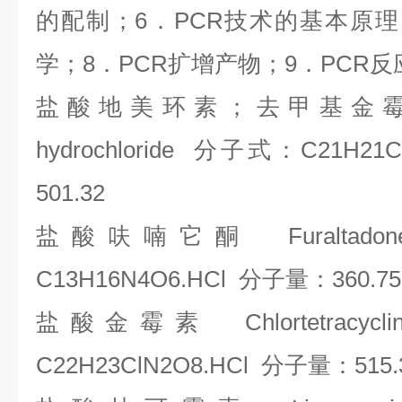
的配制；
6
．
PCR
技术的基本原理
学；
8
．
PCR
扩增产物；
9
．
PCR
反
盐酸地美环素；去甲基金
hydrochloride
分子式：
C21H21
501.32
盐酸呋喃它酮
Furaltad
C13H16N4O6.HCl
分子量：
360.75
盐酸金霉素
Chlortetracyc
C22H23ClN2O8.HCl
分子量：
515.