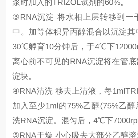
浆时加入的
TRIZOL
试剂的
60%
。
③
RNA
沉淀
将水相上层转移到一
中。加等体积异丙醇混合以沉淀其
30
℃
孵育
10
分钟后，于
4
℃
下
1200
离心前不可见的
RNA
沉淀将在管底
淀块。
④
RNA
清洗
移去上清液，每
1mlTR
加入至少
1ml
的
75%
乙醇
(75%
乙醇
洗
RNA
沉淀。混匀后，
4
℃
下
7000r
⑤
RNA
干燥
小心吸去大部分乙醇溶