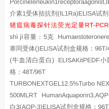
PorcineIerleukin1receptoraagonist,
介素
1
受体拮抗剂
(IL1Ra)ELISA
试剂
猪瘟病毒探针法荧光定量
RT-PCR
sh
ì
j
ì容量：
5
克
Humaestoteronere
睾同受体
()ELISA
试剂盒规格：
96T/
(
牛血清白蛋白
) ELISAKitPEDF
小
格：
48T/96T
TURBONEXTGEL12.5%Turbo NE
500MLRT HumanAquaporin3,AQP-
白
3(AQP-3)ELISA
试剂盒规格：
96T