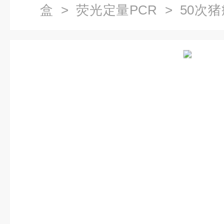
盒
>
荧光定量PCR
> 50次
RT-PCR试剂盒