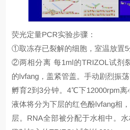
荧光定量
PCR
实验步骤：
①
取冻存已裂解的细胞，室温放置
5
②
两相分离
每
1ml
的
TRIZOL
试剂
的
lvfang
，盖紧管盖。手动剧烈振荡
孵育
2
到
3
分钟。
4
℃
下
12000rpm
离
液体将分为下层的红色酚
lvfang
相
层。
RNA
全部被分配于水相中。水