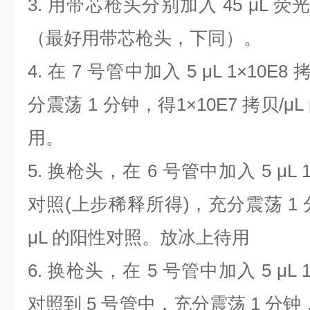
3.
用带芯枪头分别加入
45 μL
荧
（最好用带芯枪头，下同）。
4.
在
7
号管中加入
5 μL 1×10E8
分震荡
1
分钟，得
1×10E7
拷贝
/μL
用。
5.
换枪头，在
6
号管中加入
5 μL 
对照
(
上步稀释所得
)
，充分震荡
1
μL
的阳性对照。放冰上待用
6.
换枪头，在
5
号管中加入
5 μL 
对照到
5
号管中，充分震荡
1
分钟