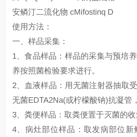
安鳞汀二流化物
cMifostinq D
使用方法：
一、样品采集：
1
、食品样品：样品的采集与预培养
养按照菌检验要求进行。
2
、血液样品：用无菌注射器抽取
无菌
EDTA2Na(
或柠檬酸钠
)
抗凝管
3
、粪便样品：取粪便置于灭菌的收
4
、病灶部位样品：取发病部位新