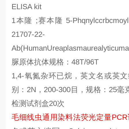
ELISA kit
1
本隆
;
赛本隆
5-Phqnylccrbcmoylc
21707-22- CLIA
Ab(HumanUreaplasmaurealyticuma
脲原体抗体规格：
48T/96T
1,4-
氧氮杂环已烷，英文名或英文
别：
2N
，
200-300
目，规格：
25
毫
检测试剂盒
20
次
毛细线虫通用染料法荧光定量
PCR