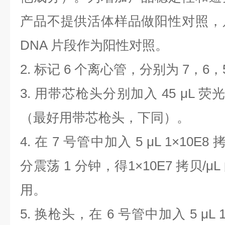
产品不提供活体样品做阳性对照，
DNA
片段作为阳性对照。
2.
标记
6
个离心管，分别为
7
，
6
，
3.
用带芯枪头分别加入
45 μL
荧
（最好用带芯枪头，下同）。
4.
在
7
号管中加入
5 μL 1×10E8
分震荡
1
分钟，得
1×10E7
拷贝
/μL
用。
5.
换枪头，在
6
号管中加入
5 μL 