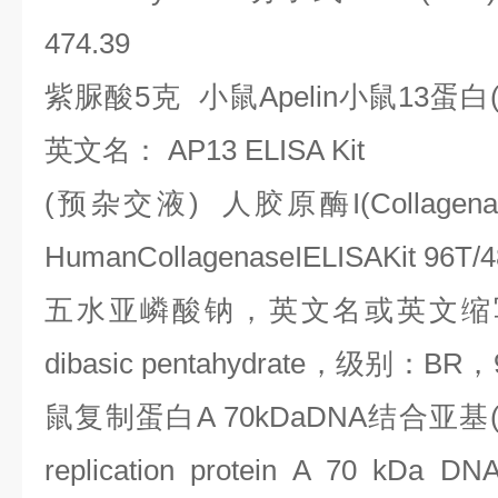
474.39
紫脲酸
5
克
小鼠
Apelin
小鼠
13
蛋白
英文名：
AP13 ELISA Kit
(
预杂交液
)
人胶原酶
I(Collagen
HumanCollagenaseIELISAKit 96T/
五水亚嶙酸钠，英文名或英文缩
dibasic pentahydrate
，级别：
BR
，
鼠复制蛋白
A 70kDaDNA
结合亚基
replication protein A 70 kDa DNA