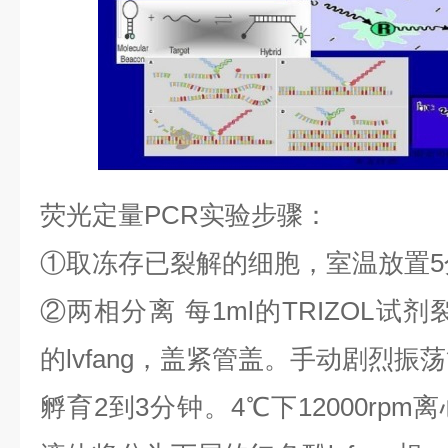
荧光定量
PCR
实验步骤：
①
取冻存已裂解的细胞，室温放置
5
②
两相分离
每
1ml
的
TRIZOL
试剂
的
lvfang
，盖紧管盖。手动剧烈振荡
孵育
2
到
3
分钟。
4
℃
下
12000rpm
离