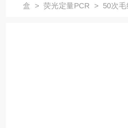
盒
>
荧光定量PCR
> 50次
定量PCR试剂盒