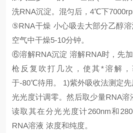
洗
RNA
沉淀。混匀后，
4
℃
下
7000r
⑤
RNA
干燥
小心吸去大部分乙醇溶
空气中干燥
5-10
分钟。
⑥
溶解
RNA
沉淀
溶解
RNA
时，先加
枪反复吹打几次，使其*溶解，
于
-80
℃
待用。
1)
紫外吸收法测定先
光光度计调零。然后取少量
RNA
溶
读取其在分光光度计
260nm
和
28
RNA
溶液
浓度和纯度。