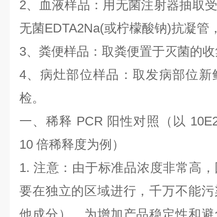
2
、血液样品：用无菌注射器抽取
无菌
EDTA2Na(
或柠檬酸钠
)
抗凝管
3
、粪便样品：取粪便置于灭菌的收
4
、病灶部位样品：取发病部位新
检。
一、稀释
PCR
阳性对照（以
10E
10
倍稀释度为例）
1.
注意：由于标准品浓度非常高，
要在独立的区域进行，千万不能污
他成分）。为增加产品稳定性和避