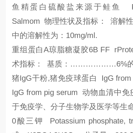
鱼精蛋白硫酸盐来源于鲑鱼
Pr
Salmom
物理性状及指标：
溶解
中的溶解性为：
10mg/ml.
重组蛋白
A
琼脂糖凝胶
6B FF rProt
术指标：
基质：………………
6%
猪
IgG
干粉
,
猪免疫球蛋白
IgG from
IgG from pig serum
动物血清中免
于免疫学、分子生物学及医学等生
0
酸三钾
Potassium phosphate, tr