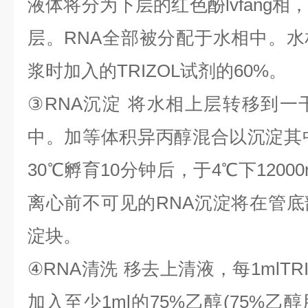
液体将分为下层的红色酚
lvfang
相
层。
RNA
全部被分配于水相中。水
浆时加入的
TRIZOL
试剂的
60%
。
③
RNA
沉淀
将水相上层转移到一
中。加等体积异丙醇混合以沉淀其
30
℃
孵育
10
分钟后，于
4
℃
下
1200
离心前不可见的
RNA
沉淀将在管底
淀块。
④
RNA
清洗
移去上清液，每
1mlTR
加入至少
1ml
的
75%
乙醇
(75%
乙醇