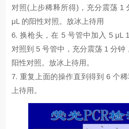
对照
(
上步稀释所得
)
，充分震荡
1
μL
的阳性对照。放冰上待用
6.
换枪头，在
5
号管中加入
5 μL 
对照到
5
号管中，充分震荡
1
分钟
阳性对照。放冰上待用。
7.
重复上面的操作直到得到
6
个稀
上待用。