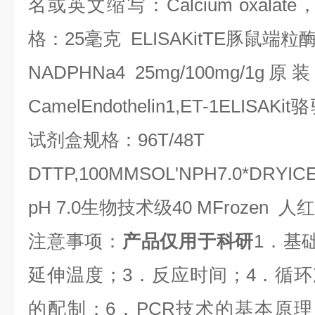
名或英文缩写：
Calcium oxalate
格：
25
毫克
ELISAKitTE
豚鼠端粒
NADPHNa4 25mg/100mg/1g
原装
CamelEndothelin1,ET-1ELISAKit
骆
试剂盒规格：
96T/48T
DTTP,100MMSOL'NPH7.0*DRYIC
pH 7.0
生物技术级
40 MFrozen
人红
注意事项：
产品仅用于科研
1
．基
延伸温度；
3
．反应时间；
4
．循环
的配制；
6
．
PCR
技术的基本原理