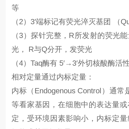
等
（
2
）
3′
端标记有荧光淬灭基团
（
Qu
（
3
）探针完整，
R
所发射的荧光能
光，
R
与
Q
分开，发荧光
（
4
）
Taq
酶有
5′→3′
外切核酸酶活
相对定量通过内标定量：
内标（
Endogenous Control
）通常
等看家基因，在细胞中的表达量或
定，受环境因素影响小，内标定量