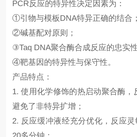
PCR
反应的特异性决定因素为：
①
引物与模板
DNA
特异正确的结合
②
碱基配对原则；
③
Taq DNA
聚合酶合成反应的忠实
④
靶基因的特异性与保守性。
产品特点：
1.
使用化学修饰的热启动聚合酶，
避免了非特异扩增；
2.
反应缓冲液经充分优化，反应灵
20
多分钟；