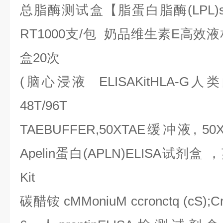
总脂酶测试盒【脂蛋白脂酶
(LPL)
RT1000
支
/
包
奶品维生素
E
高效液
盒
20
次
(
脑心浸液
ELISAKitHLA-G
人类
48T/96T
TAEBUFFER,50XTAE
缓冲液
, 50
Apelin
蛋白
(APLN)ELISA
试剂盒
，
Kit
碳醋铵
cMMoniuM ccronctq (cS);Cr