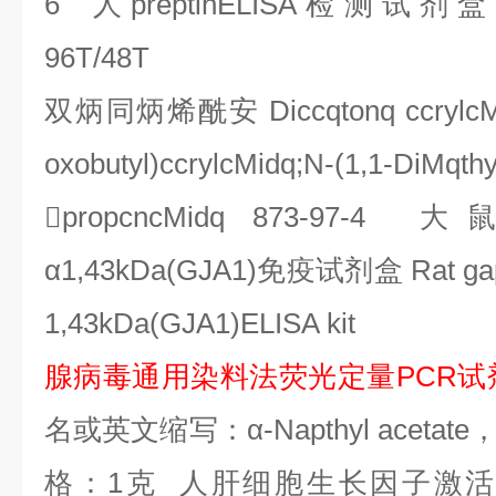
6
人
preptinELISA
检测试剂盒
96T/48T
双炳同炳烯酰安
Diccqtonq ccrylcM
oxobutyl)ccrylcMidq;N-(1,1-DiMqthy

propcncMidq 873-97-4
大
α
1,43kDa(GJA1)
免疫试剂盒
Rat gap
1,43kDa(GJA1)ELISA kit
腺病毒通用染料法荧光定量
PCR
试
名或英文缩写：α
-Napthyl acetate
格：
1
克
人肝细胞生长因子激