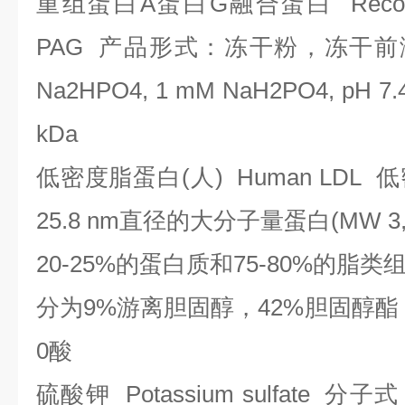
重组蛋白
A
蛋白
G
融合蛋白
Recomb
PAG
产品形式：冻干粉，冻干前
Na2HPO4, 1 mM NaH2PO4, pH 7.
kDa
低密度脂蛋白
(
人
) Human LDL
低
25.8 nm
直径的大分子量蛋白
(MW 3,
20-25%
的蛋白质和
75-80%
的脂类
分为
9%
游离胆固醇，
42%
胆固醇酯
0
酸
硫酸钾
Potassium sulfate
分子式