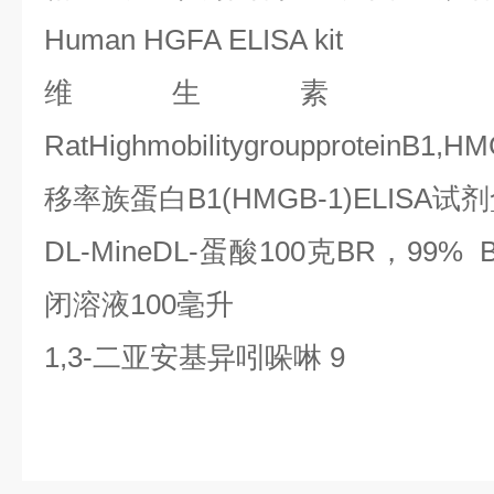
Human HGFA ELISA kit
维生素
E
RatHighmobilitygroupproteinB1,H
移率族蛋白
B1(HMGB-1)ELISA
试剂
DL-MineDL-
蛋酸
100
克
BR
，
99% 
闭溶液
100
毫升
1,3-
二亚安基异吲哚啉
9