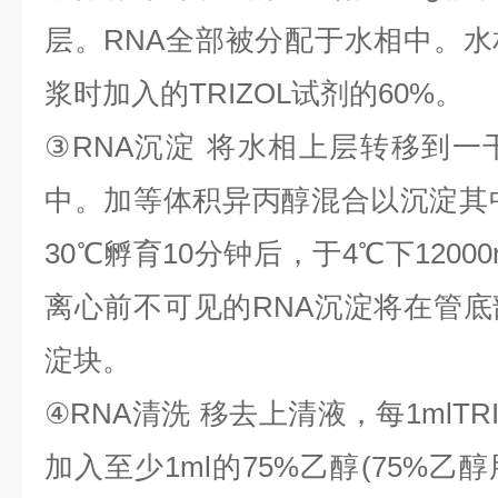
层。
RNA
全部被分配于水相中。水
浆时加入的
TRIZOL
试剂的
60%
。
③
RNA
沉淀
将水相上层转移到一
中。加等体积异丙醇混合以沉淀其
30
℃
孵育
10
分钟后，于
4
℃
下
1200
离心前不可见的
RNA
沉淀将在管底
淀块。
④
RNA
清洗
移去上清液，每
1mlTR
加入至少
1ml
的
75%
乙醇
(75%
乙醇