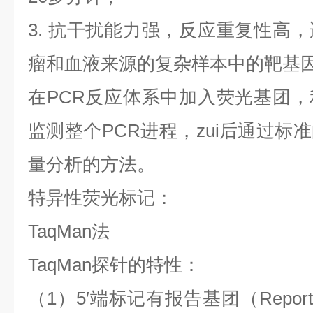
3.
抗干扰能力强，反应重复性高，
瘤和血液来源的复杂样本中的靶基
在
PCR
反应体系中加入荧光基团，
监测整个
PCR
进程，
zui
后通过标准
量分析的方法。
特异性荧光标记：
TaqMan
法
TaqMan
探针的特性：
（
1
）
5′
端标记有报告基团（
Report