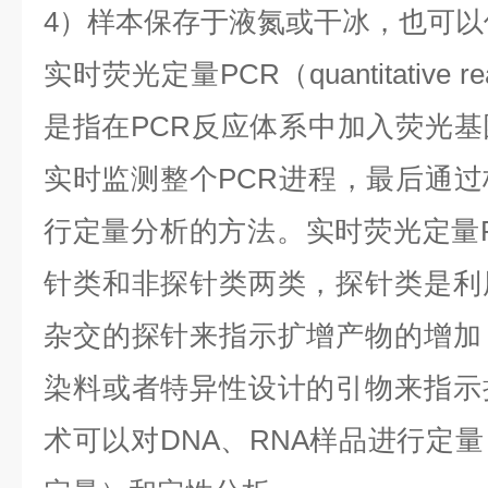
4
）样本保存于液氮或干冰，也可以
实时荧光定量
PCR
（
quantitative r
是指在
PCR
反应体系中加入荧光基
实时监测整个
PCR
进程，最后通过
行定量分析的方法。实时荧光定量
针类和非探针类两类，探针类是利
杂交的探针来指示扩增产物的增加
染料或者特异性设计的引物来指示
术可以对
DNA
、
RNA
样品进行定量