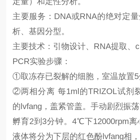
定量）和定性分析。
主要服务：
DNA
或
RNA
的绝对定量
析、基因分型。
主要技术：引物设计、
RNA
提取、
PCR
实验步骤：
①
取冻存已裂解的细胞，室温放置
5
②
两相分离
每
1ml
的
TRIZOL
试剂
的
lvfang
，盖紧管盖。手动剧烈振荡
孵育
2
到
3
分钟。
4
℃
下
12000rpm
离
液体将分为下层的红色酚
lvfang
相