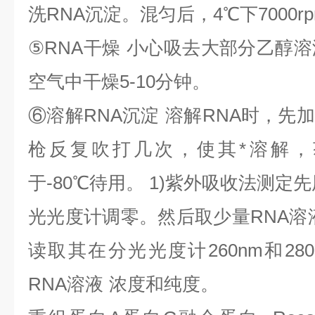
洗
RNA
沉淀。混匀后，
4
℃
下
7000r
⑤
RNA
干燥
小心吸去大部分乙醇溶
空气中干燥
5-10
分钟。
⑥
溶解
RNA
沉淀
溶解
RNA
时，先加
枪反复吹打几次，使其*溶解，
于
-80
℃
待用。
1)
紫外吸收法测定先
光光度计调零。然后取少量
RNA
溶
读取其在分光光度计
260nm
和
28
RNA
溶液
浓度和纯度。