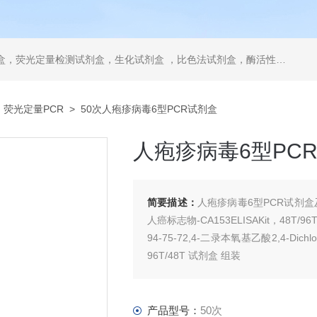
，ELISA试剂盒，抗体，重组蛋白，分光光度法检测试剂盒，细胞株，原代细胞，细胞培养基，标准溶液产品。代理并销售进口SIGMA试剂、abcam抗体、R&D抗体、CST抗体、ATCC细胞、BD公司、GE公司公司产品。
>
荧光定量PCR
> 50次人疱疹病毒6型PCR试剂盒
人疱疹病毒6型PC
简要描述：
人疱疹病毒6型PCR试剂盒及公
人癌标志物-CA153ELISAKit，48T/96
94-75-72,4-二录本氧基乙酸2,4-Dichlo
96T/48T 试剂盒 组装
产品型号：
50次