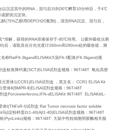
RNA
15
30
10
4
合以沉淀其中的
，混匀后
到
℃
孵育
分钟后，于
℃
形成胶状沉淀块。
(75%
DEPCH2O
)
RNA
乙醇
乙醇用
配制
，清洗
沉淀。混匀后，
。
RNA
-80
1)
其*溶解，获得的
溶液保存于
℃
待用。
紫外吸收法测
00)
260nm
280nm
后，读取其在分光光度计
和
处的吸收值，测
RatFlt-3ligandELISAKit
Flt-3
(Flt-3ligand)
文名称
大鼠
配体
规
(SCT)ELISA
96T/48T
剂盒鲑鱼降钙素
试剂盒规格：
氧化高密
1(CCR1)ELISA
CCR1 ELISA Kit
基元受体
试剂盒
，英文名：
(BMPR-
)ELISA
96T/48T
白受体Ⅱ
Ⅱ
试剂盒规格：
PorcineIerferon
,IFN-
ELISAKit 96T/48T ELISAKitIL-
剂盒
α
α
(TNFsR-
)
Rat Tumor necrosis factor soluble
受体Ⅰ
Ⅰ
试剂盒
it
1-40(A
1-40)ELISA
96T/48T
马β淀粉样蛋白
β
试剂盒规格：
(PyriLinks)
96T/48T
吩
规格：
大鼠中性粒细胞明胶酶相关脂