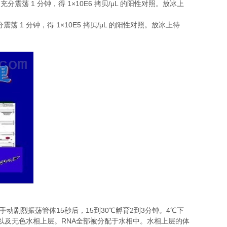
1
1×10E6
/μL
，充分震荡
分钟，得
拷贝
的阳性对照。放冰上
1
1×10E5
/μL
分震荡
分钟，得
拷贝
的阳性对照。放冰上待
15
15
30
2
3
4
手动剧烈振荡管体
秒后，
到
℃
孵育
到
分钟。
℃
下
RNA
以及无色水相上层。
全部被分配于水相中。水相上层的体