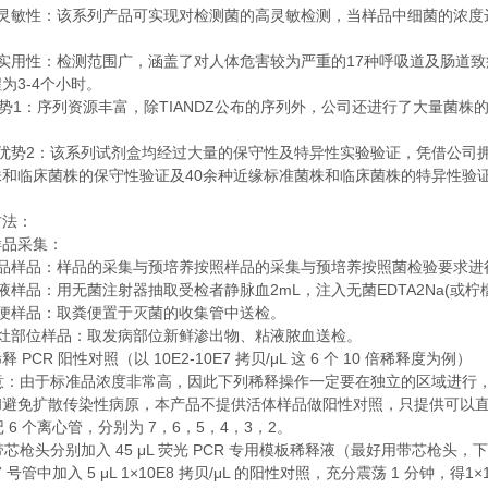
灵敏性：该系列产品可实现对检测菌的高灵敏检测，当样品中细菌的浓度
。
17
实用性：检测范围广，涵盖了对人体危害较为严重的
种呼吸道及肠道致
3-4
程为
个小时。
1
TIANDZ
势
：序列资源丰富，除
公布的序列外，公司还进行了大量菌株
2
优势
：该系列试剂盒均经过大量的保守性及特异性实验验证，凭借公司
40
株和临床菌株的保守性验证及
余种近缘标准菌株和临床菌株的特异性验
方法：
样品采集：
品样品：样品的采集与预培养按照样品的采集与预培养按照菌检验要求进
2mL
EDTA2Na(
液样品：用无菌注射器抽取受检者静脉血
，注入无菌
或柠
便样品：取粪便置于灭菌的收集管中送检。
灶部位样品：取发病部位新鲜渗出物、粘液脓血送检。
PCR
10E2-10E7
/μL
6
10
稀释
阳性对照（以
拷贝
这
个
倍稀释度为例）
意：由于标准品浓度非常高，因此下列稀释操作一定要在独立的区域进行
和避免扩散传染性病原，本产品不提供活体样品做阳性对照，只提供可以
6
7
6
5
4
3
2
记
个离心管，分别为
，
，
，
，
，
。
45 μL
PCR
带芯枪头分别加入
荧光
专用模板稀释液（最好用带芯枪头，下
7
5 μL 1×10E8
/μL
1
1×
号管中加入
拷贝
的阳性对照，充分震荡
分钟，得