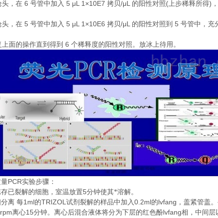
6
5 μL 1×10E7
/μL
(
)
枪头，在
号管中加入
拷贝
的阳性对照
上步稀释所得
5
5 μL 1×10E6
/μL
5
枪头，在
号管中加入
拷贝
的阳性对照到
号管中，充
6
复上面的操作直到得到
个稀释度的阳性对照。放冰上待用。
PCR
定量
实验步骤：
5
冻存已裂解的细胞，室温放置
分钟使其*溶解。
1ml
TRIZOL
0.2ml
lvfang
相分离
每
的
试剂裂解的样品中加入
的
，盖紧管盖。
0rpm
15
lvfang
离心
分钟。离心后混合液体将分为下层的红色酚
相，中间层