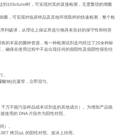
103cfu/ml
达到
时，可实现对其的直接检测，无需繁琐的增菌
病菌，可实现对临床样品及其他环境取样的快速检测，整个检
的序列破译，从理论上保证所选引物具有良好的保守性和特异
20
拥有的丰富的菌种资源，每一种检测试剂盒均经过了
余种标
证，确保在使用过程中不会出现任何的假阳性及假阴性报告结
行。
)
檬酸钠
抗凝管，立即混匀。
，千万不能污染样品或本试剂盒的其他成分）。为增加产品稳
DNA
直接使用的
片段作为阳性对照。
同）。
10E7
/μL
拷贝
的阳性对照。放冰上待用。