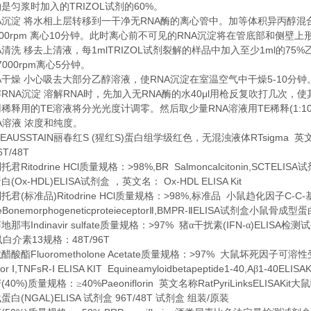
TRIZOL
60%
约是匀浆时加入的
试剂的
。
A
RNA
沉淀
将水相上层转移到一干净无
酶的离心管中。加等体积异丙醇混
00rpm
10
RNA
离心
分钟。此时离心前不可见的
沉淀将在管底部和侧壁上
A
1mlTRIZOL
1ml
75%
清洗
移去上清液，每
试剂裂解的样品中加入至少
的
7000rpm
5
离心
分钟。
A
RNA
5-10
干燥
小心吸去大部分乙醇溶液，使
沉淀在室温空气中干燥
分钟
RNA
RNA
RNA
40μl
解
沉淀
溶解
时，先加入无
酶的水
用枪反复吹打几次，使
TE
RNA
TE
(1:1
用稀释用的
溶液将分光光度计调零。然后取少量
溶液用
稀释
A
溶液
浓度和纯度。
EAUSSTAIN
S (
S)
RTsigma
丽春红
猩红
蛋白组学级红色，无混浊液体
英
6T/48T
Ritodrine HCl
>98%,BR Salmoncalcitonin,SCTELISA
利托君
质量规格：
试
(Ox-HDL)ELISA
Ox-HDL ELISA Kit
蛋白
试剂盒
，英文名：
(
)Ritodrine HCl
>98%,
C-C-
利托君
标准品
质量规格：
标准品
小鼠趋化因子
Bonemorphogeneticproteieceptor
,BMPR-
ELISA
Ⅱ
Ⅱ
试剂盒小鼠骨成型蛋
Indinavir sulfate
>97%
(IFN-
)ELISA
茚地那韦
质量规格：
猪α干扰素
α
检测试
13
48T/96T
鼠白介素
规格：
Fluorometholone Acetate
>97%
龙醋酸酯
质量规格：
大鼠坏死因子可溶性
tor
,TNFsR-
ELISA KIT Equineamyloidbetapeptide1-40,A
1-40ELISAK
Ⅰ
Ⅰ
β
(40%)
40%Paeoniflorin
RatPyriLinksELISAKit
苷
质量规格：≥
英文名称
大鼠
(NGAL)ELISA
96T/48T
/
载蛋白
试剂盒
试剂盒
组装
原装