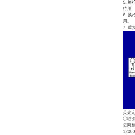
5.
换
待用
6.
换
用。
7.
重
荧光
①
取
②
两
1200