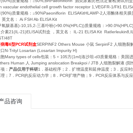
(50%)
50%,BRPaeoniflorin
苷
质量规格：≥
酒类尿素比色法定量检测试剂盒
vascular endothelial cell growth factor receptor 1,VEGFR-1/Flt1 ELISA
(90%)
90%Paeoniflorin ELISAKitHLAMP-2
苷
质量规格：≥
人溶酶体相关膜
Ai FSH Ab ELISA Kit
，英文名：
)-10,15,2-
(>90.0%(HPLC))
>90.0%(HPLC)5
甲氧羰基基
三基卟吩
质量规格：
21(IL-21)ELISA
IL-21 ELISA Kit RatIerleukin8,
白介素
试剂盒
，英文名：
6T/48T
6
PCR
SERPINF2 Others Mouse
SerpinF2
疹病毒
型
试剂盒
小鼠
人细胞裂
N-Trityl Losartan (Losartan Impurity H)
进口
Many types of cells
5
105
(1ml)
-d3
细胞
包装：
×
方
洛沙坦
质量规格：美国
thers Human
Jumping anslocation Breakpoi / JTB
(
人
人细胞裂解液
阳
1
2
3
事项：
产品仅用于科研
．基础程序；
．扩增温度和延伸温度；
．反应时
7
PCR
8
PCR
9
PCR
原理；
．
的反应动力学；
．
扩增产物；
．
反应体系与反
产品咨询