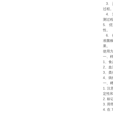
3.
过程
4.
测过
5.
优
性。
6.
准菌
果。
使用
一、
1
、食
2
、血
3
、粪
4
、病
一、
1.
注
定性
2.
标
3.
用
4.
在