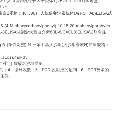
20
1(VEGFR-1/Flt1)
人血管内皮生长因子受体
试剂盒
 kit
2
48T/96T
(Ai FSH Ab)ELISA
蛋白
规格：
人抗促卵泡素抗体
试
-(4-Methoxycarbonylphenyl)-10,15,20-triphenylporphyrin
IL-8ELISA
8(IL-8/CXCL8)ELISA
试剂盒大鼠白介素
试剂盒规
(
) N-
(
H)
解液
阳性对照
三苯甲基洛沙坦
洛沙坦杂质
质量规格：
Losartan-d3
进口
)
性对照
羧酸洛沙坦质量
4
5
PCR
6
PCR
间；
．循环次数；
．
反应液的配制；
．
技术的
应条件。