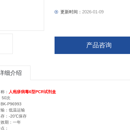
更新时间：
2026-01-09
产品咨询
详细介绍
6
PCR
名称：
人疱疹病毒
型
试剂盒
50
：
次
BK-P96993
：
运输：低温运输
-20
保存：
℃
保存
有效期：一年
特点：