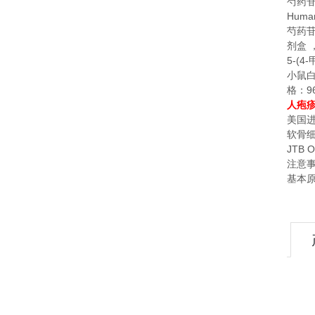
芍药
Human 
芍药
剂盒
5-(4-
小鼠
9
格：
人疱
美国
软骨
JTB O
注意
基本