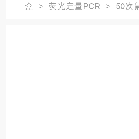
盒
>
荧光定量PCR
> 50
PCR试剂盒