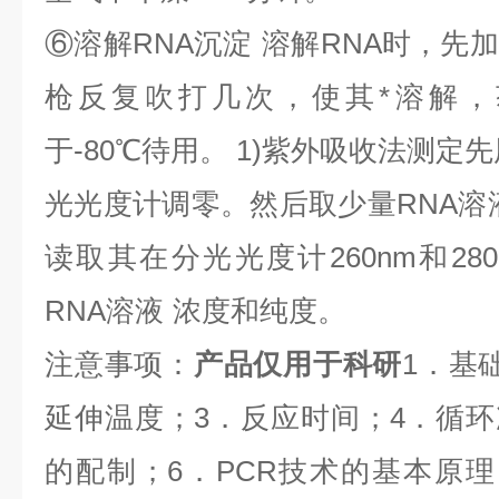
⑥
溶解
RNA
沉淀
溶解
RNA
时，先加
枪反复吹打几次，使其*溶解，
于
-80
℃
待用。
1)
紫外吸收法测定先
光光度计调零。然后取少量
RNA
溶
读取其在分光光度计
260nm
和
28
RNA
溶液
浓度和纯度。
注意事项：
产品仅用于科研
1
．基
延伸温度；
3
．反应时间；
4
．循环
的配制；
6
．
PCR
技术的基本原理