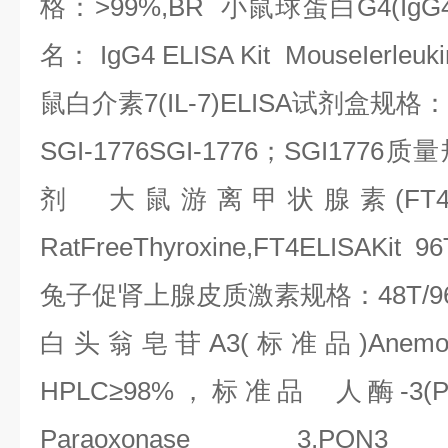
格：
>99%,BR
小鼠球蛋白
G4(IgG
名：
IgG4 ELISA Kit MouseIerleuki
鼠白介素
7(IL-7)ELISA
试剂盒规格：
SGI-1776SGI-1776
；
SGI1776
质量
剂
大鼠游离甲状腺素
(FT
RatFreeThyroxine,FT4ELISAKit 
兔子促肾上腺皮质激素规格：
48T/9
白头翁皂苷
A3(
标准品
)Anemo
HPLC
≥
98%
，标准品
人酶
-3(
Paraoxonase 3,PON