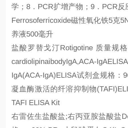
学；
8
．
PCR
扩增产物；
9
．
PCR
反
Ferrosoferricoxide
磁性氧化铁
5
克
5
养液
500
毫升
盐酸罗替戈汀
Rotigotine
质量规格
cardiolipinaibodyIgA,ACA-IgAELISA
IgA(ACA-IgA)ELISA
试剂盒规格：
9
凝血酶激活的纤溶抑制物
(TAFI)EL
TAFI ELISA Kit
右雷佐生盐酸盐
;
右丙亚胺盐酸盐
D