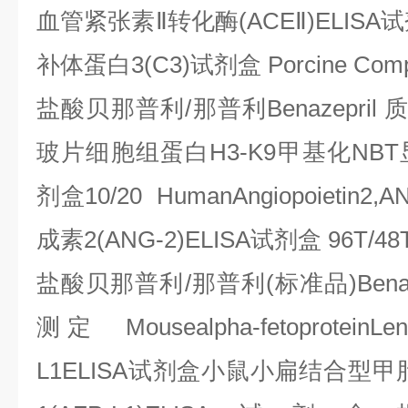
血管紧张素Ⅱ转化酶
(ACE
Ⅱ
)ELISA
试
补体蛋白
3(C3)
试剂盒
Porcine Comp
盐酸贝那普利
/
那普利
Benazepril
玻片细胞组蛋白
H3-K9
甲基化
NBT
剂盒
10/20 HumanAngiopoietin2,A
成素
2(ANG-2)ELISA
试剂盒
96T/48
盐酸贝那普利
/
那普利
(
标准品
)Bena
测定
Mousealpha-fetoproteinLensc
L1ELISA
试剂盒小鼠小扁结合型甲