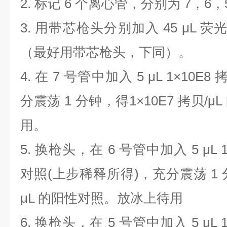
2.
标记
6
个离心管，分别为
7
，
6
，
3.
用带芯枪头分别加入
45 μL
荧
（最好用带芯枪头，下同）。
4.
在
7
号管中加入
5 μL 1×10E8
分震荡
1
分钟，得
1×10E7
拷贝
/μL
用。
5.
换枪头，在
6
号管中加入
5 μL 
对照
(
上步稀释所得
)
，充分震荡
1
μL
的阳性对照。放冰上待用
6.
换枪头，在
5
号管中加入
5 μL 