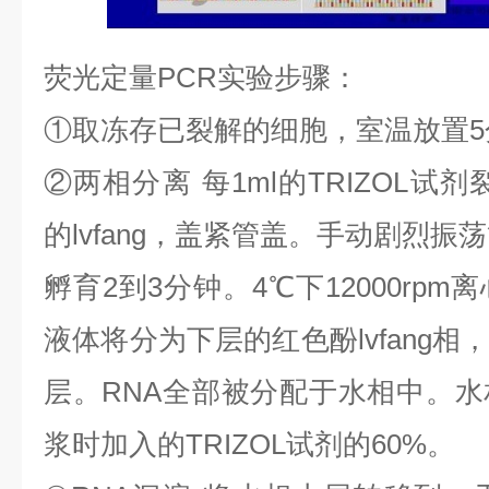
荧光定量
PCR
实验步骤：
①
取冻存已裂解的细胞，室温放置
5
②
两相分离
每
1ml
的
TRIZOL
试剂
的
lvfang
，盖紧管盖。手动剧烈振荡
孵育
2
到
3
分钟。
4
℃
下
12000rpm
离
液体将分为下层的红色酚
lvfang
相
层。
RNA
全部被分配于水相中。水
浆时加入的
TRIZOL
试剂的
60%
。