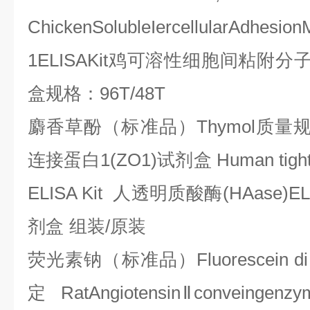
ChickenSolubleIercellularAdhesion
1ELISAKit
鸡可溶性细胞间粘附分
盒规格：
96T/48T
麝香草酚（标准品）
Thymol
质量
连接蛋白
1(ZO1)
试剂盒
Human tight
ELISA Kit
人透明质酸酶
(HAase)E
剂盒
组装
/
原装
荧光素钠（标准品）
Fluorescein di
定
RatAngiotensin
Ⅱ
conveingenzy