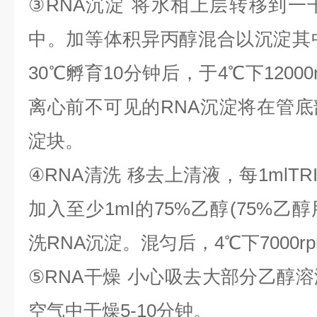
③
RNA
沉淀
将水相上层转移到一
中。加等体积异丙醇混合以沉淀其
30
℃
孵育
10
分钟后，于
4
℃
下
1200
离心前不可见的
RNA
沉淀将在管底
淀块。
④
RNA
清洗
移去上清液，每
1mlTR
加入至少
1ml
的
75%
乙醇
(75%
乙醇
洗
RNA
沉淀。混匀后，
4
℃
下
7000r
⑤
RNA
干燥
小心吸去大部分乙醇溶
空气中干燥
5-10
分钟。