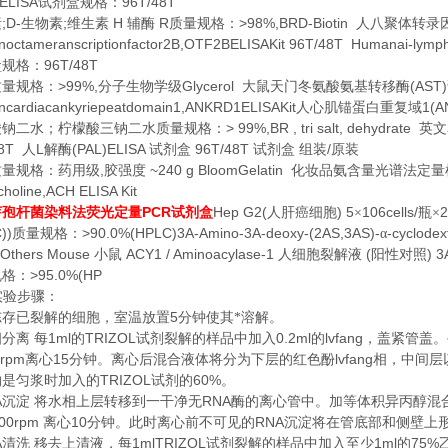
ELISA
96T/48T
试剂盒规格：
;D-
;
H
R
>98%,BRD-Biotin
素
生物素
维生素
辅酶
质量规格：
人八聚体转录
octameranscriptionfactor2B,OTF2BELISAKit 96T/48T Humanai-lymph
96T/48T
盒规格：
>99%,
Glycerol
(AST)
质量规格：
分子生物学级
大鼠天门冬氨酸氨基转移酶
cardiacankyriepeatdomain1,ANKRD1ELISAKit
1(A
人心肌锚蛋白重复域
> 99%,BR , tri salt, dehydrate
酸钠二水；柠檬酸三钠二水质量规格：
英文
48T
L
(PAL)ELISA
96T/48T
/
人
解酶
试剂盒
试剂盒
组装
原装
,
~240 g BloomGelatin
质量规格：药用级
胶强度
化妆品氨含量光谱法定量
choline,ACH ELISA Kit
PCR
Hep G2(
) 5
106cells/
2
芽孢杆菌染料法荧光定量
试剂盒
人肝癌细胞
×
瓶×
))
>90.0%(HPLC)3A-Amino-3A-deoxy-(2AS,3AS)-
-cyclodex
质量规格：
α
Others Mouse
ACY1 / Aminoacylase-1
(
) 3
小鼠
人细胞裂解液
阳性对照
>95.0%(HP
规格：
实验步骤：
5
冻存已裂解的细胞，室温放置
分钟使其*溶解。
1ml
TRIZOL
0.2ml
lvfang
相分离
每
的
试剂裂解的样品中加入
的
，盖紧管盖。
0rpm
15
lvfang
离心
分钟。离心后混合液体将分为下层的红色酚
相，中间层
TRIZOL
60%
约是匀浆时加入的
试剂的
。
A
RNA
沉淀
将水相上层转移到一干净无
酶的离心管中。加等体积异丙醇混
00rpm
10
RNA
离心
分钟。此时离心前不可见的
沉淀将在管底部和侧壁上
A
1mlTRIZOL
1ml
75%
清洗
移去上清液，每
试剂裂解的样品中加入至少
的