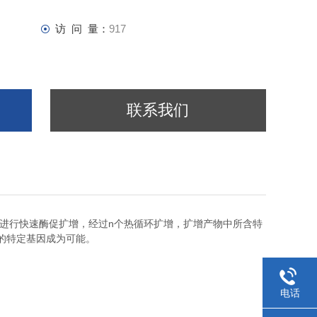
访 问 量：
917
联系我们
n
进行快速酶促扩增，经过
个热循环扩增，扩增产物中所含特
的特定基因成为可能。
电话