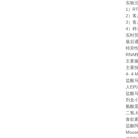
实验
1
RT
）
2
）客
3
）客
4
）样
实时
最后
特异
RNA
主要
主要
4- 4-
盐酸
E
人
钙
盐酸
剂盒
氨酸
,
二氢
食欲
盐酸
Mouse