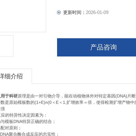
更新时间：
2026-01-09
产品咨询
详细介绍
(DNA)
仅用于科研
原理是由一对引物介导，能在动植物体外对特定基因
片断
(1+E)n(0
E
1,
因数是原始模板数的
＜
＜
扩增效率＝倍，使得检测扩增产物中
性强
反应的特异性决定因素为：
DNA
物与模板
特异正确的结合；
基配对原则；
 DNA
聚合酶合成反应的忠实性；