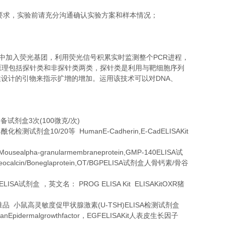
要求，实验前请充分沟通确认实验方案和样本情况；
PCR
中加入荧光基团，利用荧光信号积累实时监测整个
进程，
原理包括探针类和非探针类两类，探针类是利用与靶细胞序列
DNA
性设计的引物来指示扩增的增加。运用该技术可以对
、
3
(100
/
)
制备试剂盒
次
微克
次
10/20
HumanE-Cadherin,E-CadELISAKit
乙酰化检测试剂盒
等
ousealpha-granularmembraneprotein,GMP-140ELISA
试
ocalcin/Boneglaprotein,OT/BGPELISA
/
试剂盒人骨钙素
骨谷
ELISA
PROG ELISA Kit ELISAKitOXR
试剂盒
，英文名：
猪
(U-TSH)ELISA
准品
小鼠高灵敏度促甲状腺激素
检测试剂盒
anEpidermalgrowthfactor
EGFELISAKit
，
人表皮生长因子