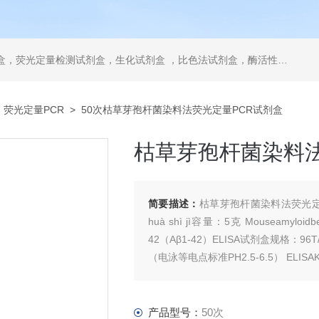
，ELISA试剂盒，抗体，重组蛋白，分光光度法检测试剂盒，细胞株，原代细胞，细胞培养基，标准溶液产品。代理并销售进口SIGMA试剂、abcam抗体、R&D抗体、CST抗体、ATCC细胞、BD公司、GE公司公司产品。
>
荧光定量PCR
> 50次枯草芽孢杆菌染料法荧光定量PCR试剂盒
枯草芽孢杆菌染料法
简要描述：
枯草芽孢杆菌染料法荧光定量
huà shì jì容量：5克 Mouseamyloi
42（Aβ1-42）ELISA试剂盒规格：96T/
（电泳等电点标准PH2.5-6.5） ELISA
产品型号：
50次