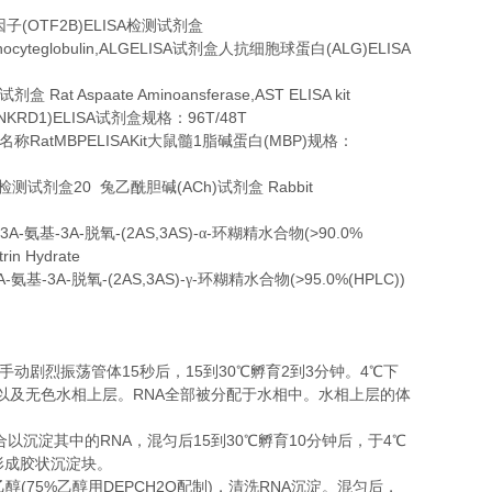
(OTF2B)ELISA
因子
检测试剂盒
ocyteglobulin,ALGELISA
(ALG)ELISA
试剂盒人抗细胞球蛋白
Rat Aspaate Aminoansferase,AST ELISA kit
试剂盒
NKRD1)ELISA
96T/48T
试剂盒规格：
RatMBPELISAKit
1
(MBP)
名称
大鼠髓
脂碱蛋白
规格：
20
(ACh)
Rabbit
检测试剂盒
兔乙酰胆碱
试剂盒
3A-
-3A-
-(2AS,3AS)-
-
(>90.0%
氨基
脱氧
α
环糊精水合物
trin Hydrate
A-
-3A-
-(2AS,3AS)-
-
(>95.0%(HPLC))
氨基
脱氧
γ
环糊精水合物
15
15
30
2
3
4
手动剧烈振荡管体
秒后，
到
℃
孵育
到
分钟。
℃
下
RNA
以及无色水相上层。
全部被分配于水相中。水相上层的体
RNA
15
30
10
4
合以沉淀其中的
，混匀后
到
℃
孵育
分钟后，于
℃
形成胶状沉淀块。
(75%
DEPCH2O
)
RNA
乙醇
乙醇用
配制
，清洗
沉淀。混匀后，