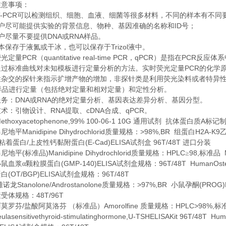
注意事项：
-PCR
可以检测组织、细胞、血液、细菌等很多材料，不同的样本有不同
ID
户尽可能提供实验的背景信息、物种、基因准确的名称和
号；
DNA
RNA
户尽量不要提供
或
样品。
Trizol
本保存于液氮或干冰，也可以保存于
液中。
PCR
quantitative real-time PCR
qPCR
PCR
荧光定量
（
，
）是指在
反应体系
PCR
通过标准曲线对未知模板进行定量分析的方法。实时荧光定量
的化学
性杂交的探针来指示扩增产物的增加，非探针类是利用荧光染料或者特异
样品进行定量（包括绝对定量和相对定量）和定性分析。
DNA
RNA
服务：
或
的绝对定量分析、基因表达差异分析、基因分型。
RNA
cDNA
qPCR
技术：引物设计、
提取、
合成、
。
Methoxyacetophenone,99% 100-06-1 10G
A
通用试剂
抗体蛋白质
标记
Manidipine Dihydrochlorid
>98%,BR
H2A-K9
马尼地平
质量规格：
组蛋白
/
(E-Cad)ELISA
96T/48T
粘着蛋白
上皮性钙黏附蛋白
试剂盒
进口分装
(
)Manidipine Dihydrochlorid
HPLC
98,
M
马尼地平
标准品
质量规格：
≥
标准品
(GMP-140)ELISA
96T/48T HumanOste
小鼠血浆α颗粒膜蛋白
试剂盒规格：
(OT/BGP)ELISA
96T/48T
蛋白
试剂盒规格：
Stanolone/Androstanolone
>97%,BR
(PROG)
雄诺龙
质量规格：
小鼠孕酮
48T/96T
素受体规格：
/
Amorolfine
HPLC>98%,
阿莫罗芬
盐酸阿莫洛芬
（标准品）
质量规格：
标
ulasensitivethyroid-stimulatinghormone,U-TSHELISAKit 96T/48T Hum