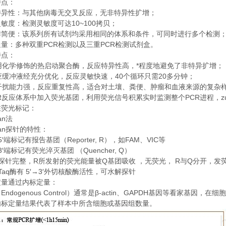
特点：
特异性：与其他病毒无交叉反应，无非特异性扩增；
10~100
灵敏度：检测灵敏度可达
拷贝；
作简便：该系列所有试剂均采用相同的体系和条件，可同时进行多个检测
PCR
PCR
通量：多种双重
检测以及三重
检测试剂盒。
特点：
*
用化学修饰的热启动聚合酶，反应特异性高，
程度地避免了非特异扩增；
40
20
应缓冲液经充分优化，反应灵敏快速，
个循环只需
多分钟；
干扰能力强，反应重复性高，适合对土壤、粪便、肿瘤和血液来源的复杂
R
PCR
z
反应体系中加入荧光基团，利用荧光信号积累实时监测整个
进程，
性荧光标记：
an
法
an
探针的特性：
5′
Reporter, R
FAM
VIC
端标记有报告基团（
），如
、
等
3′
Quencher, Q
端标记有荧光淬灭基团
（
）
R
Q
R
Q
探针完整，
所发射的荧光能量被
基团吸收
，无荧光，
与
分开，发
Taq
5′→3′
酶有
外切核酸酶活性，可水解探针
定量通过内标定量：
Endogenous Control
β-actin
GAPDH
（
）通常是
、
基因等看家基因，在细胞
内标定量结果代表了样本中所含细胞或基因组数量。