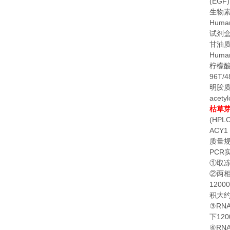
(EGF)
生物
Human
试剂
甘油
Human
柠檬
96T/
明胶
acetyl
枯草
(HPLC
ACY1 
质量
PCR
①
取
②
两
1200
积大
RN
③
120
下
RN
④