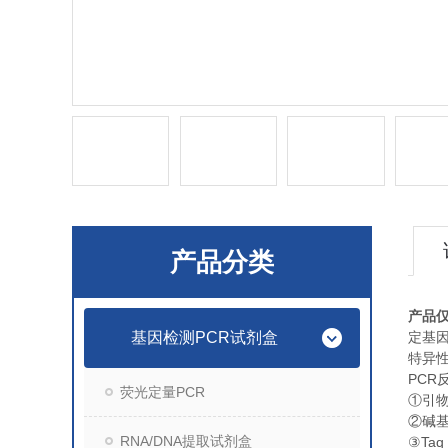
产品分类
产品
基因检测PCR试剂盒
定基
特异
PCR
荧光定量PCR
①
引
②
碱
RNA/DNA提取试剂盒
Taq
③