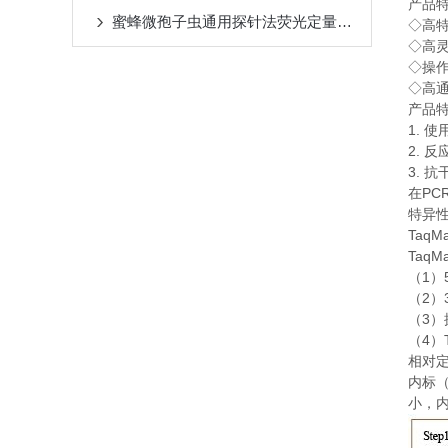
产品
蜜蜂微孢子虫通用探针法荧光定量PCR试剂盒注意事项
◇
高
◇
高
◇
操
◇
高
产品
1.
使
2.
反
3.
抗
PC
在
特异
TaqM
TaqM
1
（
）
2
（
）
3
（
）
4
（
）
相对
内标
小，