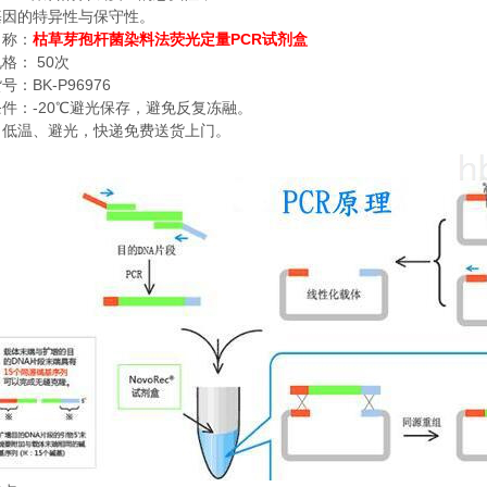
基因的特异性与保守性。
PCR
名称：
枯草芽孢杆菌染料法荧光定量
试剂盒
50
规格：
次
BK-P96976
货号：
-20
条件：
℃
避光保存，避免反复冻融。
：低温、避光，快递免费送货上门。