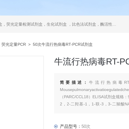
，ELISA试剂盒，抗体，重组蛋白，分光光度法检测试剂盒，细胞株，原代细胞，细胞培养基，标准溶液产品。代理并销售进口SIGMA试剂、abcam抗体、R&D抗体、CST抗体、ATCC细胞、BD公司、GE公司公司产品。
>
荧光定量PCR
> 50次牛流行热病毒RT-PCR试剂盒
牛流行热病毒RT-P
简要描述：
牛流行热病毒RT
Mousepulmonaryactivatioegu
（PARC/CCL18）ELISA试剂盒规格：9
2，2-二羟基-1，1-联-3，3-二羧酸NA 
（Irna）ELIS
产品型号：
50次