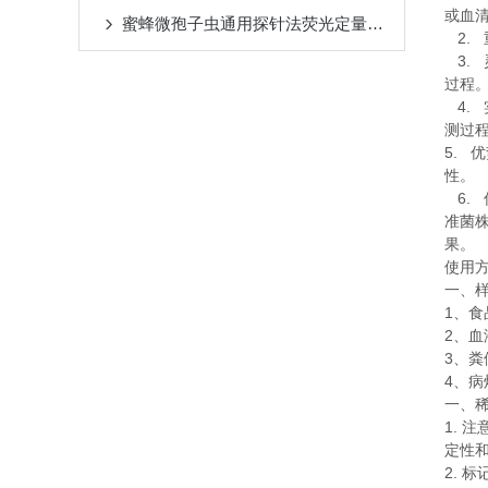
或血
蜜蜂微孢子虫通用探针法荧光定量PCR试剂盒注意事项
2.
3.
过程
4.
测过
5.
优
性。
6.
准菌
果。
使用
一、
1
、食
2
、血
3
、粪
4
、病
一、
1.
注
定性
2.
标