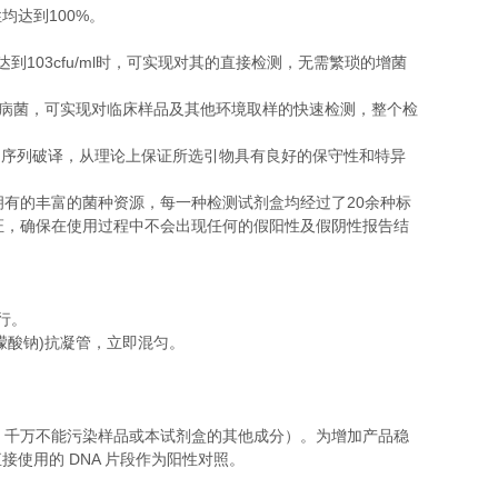
100%
性均达到
。
103cfu/ml
达到
时，可实现对其的直接检测，无需繁琐的增菌
病菌，可实现对临床样品及其他环境取样的快速检测，整个检
的序列破译，从理论上保证所选引物具有良好的保守性和特异
20
拥有的丰富的菌种资源，每一种检测试剂盒均经过了
余种标
证，确保在使用过程中不会出现任何的假阳性及假阴性报告结
行。
)
檬酸钠
抗凝管，立即混匀。
，千万不能污染样品或本试剂盒的其他成分）。为增加产品稳
DNA
直接使用的
片段作为阳性对照。