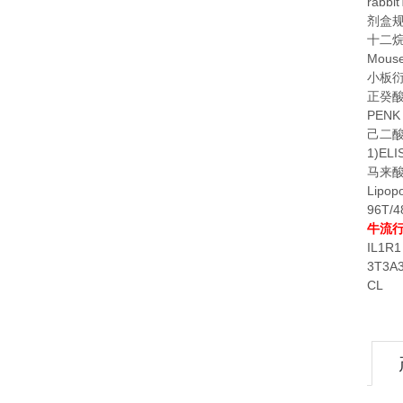
rabbi
剂盒
十二
Mouse
小板
正癸
PENK 
己二
1)ELI
马来
Lipop
96T/4
牛流
IL1R1
3T3A
CL