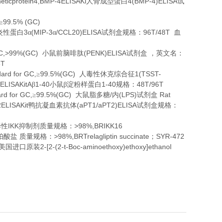
eticprotein4,BMP-4ELISAKi
4(BMP-4)ELISA
人骨成型蛋白
试
99.5% (GC)
≥
3
(MIP-3
/CCL20)ELISA
96T/48T
炎性蛋白
α
α
试剂盒规格：
血
 GC,>99%(GC)
(PENK)ELISA
小鼠前脑啡肽
试剂盒
，英文名：
8T
dard for GC,
99.5%(GC)
1(TSST-
≥
人毒性休克综合征
ELISAKitA
1-40
1-40
48T/96T
β
小鼠β淀粉样蛋白
规格：
rd for GC,
99.5%(GC)
/
(LPS)
Rat
≥
大鼠脂多糖
内
试剂盒
2ELISAKit
(aPT1/aPT2)ELISA
鸭抗凝血素抗体
试剂盒规格：
IKK
>98%,BRIKK16
择性
抑制剂质量规格：
>98%,BRTrelagliptin succinate
SYR-472
珀酸盐
质量规格：
；
2-[2-(2-t-Boc-aminoethoxy)ethoxy]ethanol
美国进口原装