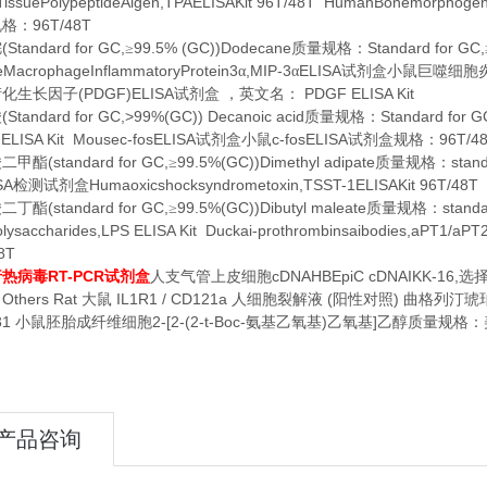
tTissuePolypeptideAigen,TPAELISAKit 96T/48T HumanBonemorphogen
96T/48T
规格：
(Standard for GC,
99.5% (GC))Dodecane
Standard for GC,
烷
≥
质量规格：
MacrophageInflammatoryProtein3
,MIP-3
ELISA
α
α
试剂盒小鼠巨噬细胞
(PDGF)ELISA
PDGF ELISA Kit
衍化生长因子
试剂盒
，英文名：
(Standard for GC,>99%(GC)) Decanoic acid
Standard for
酸
质量规格：
ELISA Kit Mousec-fosELISA
c-fosELISA
96T/4
试剂盒小鼠
试剂盒规格：
(standard for GC,
99.5%(GC))Dimethyl adipate
stan
酸二甲酯
≥
质量规格：
SA
Humaoxicshocksyndrometoxin,TSST-1ELISAKit 96T/48T 
检测试剂盒
(standard for GC,
99.5%(GC))Dibutyl maleate
standa
酸二丁酯
≥
质量规格：
olysaccharides,LPS ELISA Kit Duckai-prothrombinsaibodies,aPT1/aPT
8T
RT-PCR
cDNAHBEpiC cDNAIKK-16,
行热病毒
试剂盒
人支气管上皮细胞
选
 Others Rat
IL1R1 / CD121a
(
)
大鼠
人细胞裂解液
阳性对照
曲格列汀琥
31
2-[2-(2-t-Boc-
)
]
小鼠胚胎成纤维细胞
氨基乙氧基
乙氧基
乙醇质量规格：
产品咨询