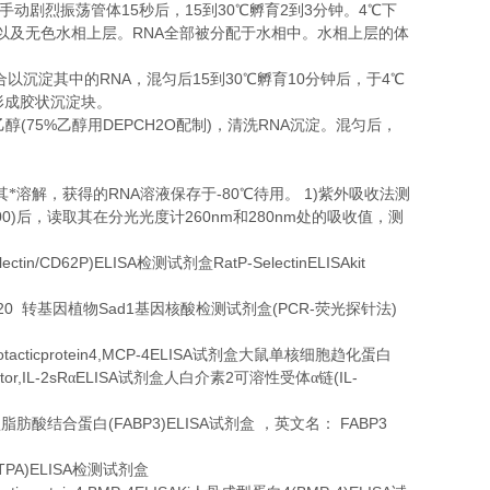
15
15
30
2
3
4
手动剧烈振荡管体
秒后，
到
℃
孵育
到
分钟。
℃
下
RNA
以及无色水相上层。
全部被分配于水相中。水相上层的体
RNA
15
30
10
4
合以沉淀其中的
，混匀后
到
℃
孵育
分钟后，于
℃
形成胶状沉淀块。
(75%
DEPCH2O
)
RNA
乙醇
乙醇用
配制
，清洗
沉淀。混匀后，
。
RNA
-80
1)
其*溶解，获得的
溶液保存于
℃
待用。
紫外吸收法测
00)
260nm
280nm
后，读取其在分光光度计
和
处的吸收值，测
lectin/CD62P)ELISA
RatP-SelectinELISAkit
检测试剂盒
20
Sad1
(PCR-
)
转基因植物
基因核酸检测试剂盒
荧光探针法
acticprotein4,MCP-4ELISA
试剂盒大鼠单核细胞趋化蛋白
or,IL-2sR
ELISA
2
(IL-
α
试剂盒人白介素
可溶性受体α链
(FABP3)ELISA
FABP3
型脂肪酸结合蛋白
试剂盒
，英文名：
TPA)ELISA
检测试剂盒