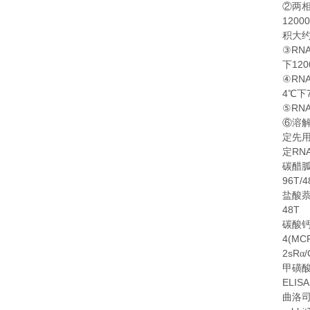
②
两
1200
积大
RN
③
120
下
RN
④
4
℃
下
RN
⑤
⑥
溶
定先
RN
定
碳醋
96T/4
盐酸
48T
碳酸
4(MCP
2sR
/
α
甲磺
ELISA
曲洛