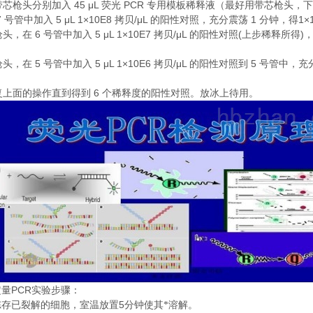
45 μL
PCR
带芯枪头分别加入
荧光
专用模板稀释液（最好用带芯枪头，下
7
5 μL 1×10E8
/μL
1
1×
号管中加入
拷贝
的阳性对照，充分震荡
分钟，得
6
5 μL 1×10E7
/μL
(
)
枪头，在
号管中加入
拷贝
的阳性对照
上步稀释所得
5
5 μL 1×10E6
/μL
5
枪头，在
号管中加入
拷贝
的阳性对照到
号管中，充
6
复上面的操作直到得到
个稀释度的阳性对照。放冰上待用。
PCR
定量
实验步骤：
5
冻存已裂解的细胞，室温放置
分钟使其*溶解。