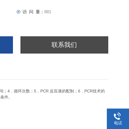
访 问 量：
881
联系我们
4
5
PCR
6
PCR
间；
．循环次数；
．
反应液的配制；
．
技术的
应条件。
电话