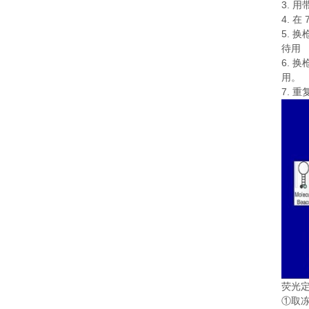
3.
用
4.
在
5.
换
待用
6.
换
用。
7.
重
荧光
①
取