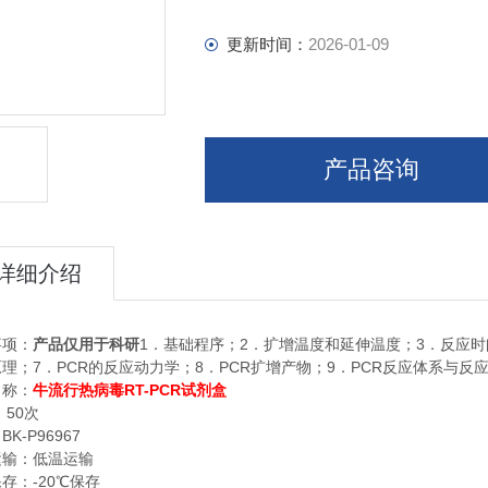
更新时间：
2026-01-09
产品咨询
详细介绍
1
2
3
事项：
产品仅用于科研
．基础程序；
．扩增温度和延伸温度；
．反应时
7
PCR
8
PCR
9
PCR
原理；
．
的反应动力学；
．
扩增产物；
．
反应体系与反
RT-PCR
名称：
牛流行热病毒
试剂盒
50
：
次
BK-P96967
：
运输：低温运输
-20
保存：
℃
保存