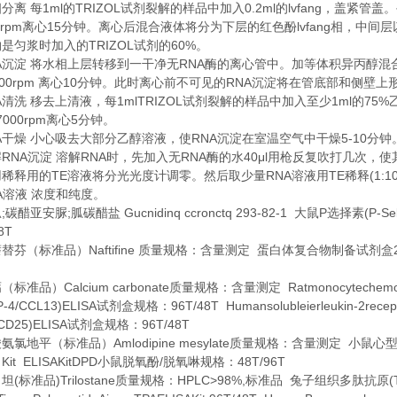
1ml
TRIZOL
0.2ml
lvfang
相分离
每
的
试剂裂解的样品中加入
的
，盖紧管盖。
0rpm
15
lvfang
离心
分钟。离心后混合液体将分为下层的红色酚
相，中间层
TRIZOL
60%
约是匀浆时加入的
试剂的
。
A
RNA
沉淀
将水相上层转移到一干净无
酶的离心管中。加等体积异丙醇混
00rpm
10
RNA
离心
分钟。此时离心前不可见的
沉淀将在管底部和侧壁上
A
1mlTRIZOL
1ml
75%
清洗
移去上清液，每
试剂裂解的样品中加入至少
的
7000rpm
5
离心
分钟。
A
RNA
5-10
干燥
小心吸去大部分乙醇溶液，使
沉淀在室温空气中干燥
分钟
RNA
RNA
RNA
40μl
解
沉淀
溶解
时，先加入无
酶的水
用枪反复吹打几次，使
TE
RNA
TE
(1:1
用稀释用的
溶液将分光光度计调零。然后取少量
溶液用
稀释
A
溶液
浓度和纯度。
;
;
Gucnidinq ccronctq 293-82-1
P
(P-Se
胍
碳醋亚安脲
胍碳醋盐
大鼠
选择素
8T
Naftifine
萘替芬（标准品）
质量规格：含量测定
蛋白体复合物制备试剂盒
Calcium carbonate
Ratmonocytechemot
钙（标准品）
质量规格：含量测定
-4/CCL13)ELISA
96T/48T Humansolubleierleukin-2recept
试剂盒规格：
CD25)ELISA
96T/48T
试剂盒规格：
Amlodipine mesylate
酸氨氯地平（标准品）
质量规格：含量测定
小鼠心
 Kit ELISAKitDPD
/
48T/96T
小鼠脱氧酚
脱氧啉规格：
(
)Trilostane
HPLC>98%,
(
司坦
标准品
质量规格：
标准品
兔子组织多肽抗原