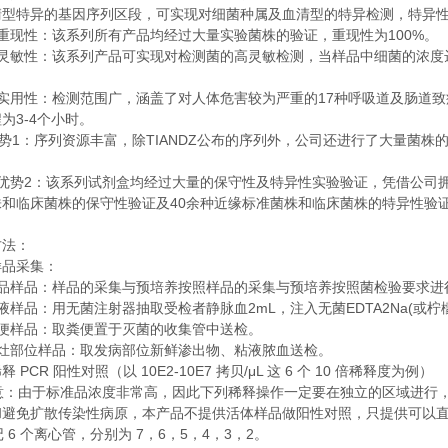
清型特异的基因序列区段，可实现对细菌种属及血清型的特异检测，特异
100%
重现性：该系列所有产品均经过大量实验菌株的验证，重现性为
。
灵敏性：该系列产品可实现对检测菌的高灵敏检测，当样品中细菌的浓度
。
17
实用性：检测范围广，涵盖了对人体危害较为严重的
种呼吸道及肠道致
3-4
程为
个小时。
1
TIANDZ
势
：序列资源丰富，除
公布的序列外，公司还进行了大量菌株
2
优势
：该系列试剂盒均经过大量的保守性及特异性实验验证，凭借公司
40
株和临床菌株的保守性验证及
余种近缘标准菌株和临床菌株的特异性验
方法：
样品采集：
品样品：样品的采集与预培养按照样品的采集与预培养按照菌检验要求进
2mL
EDTA2Na(
液样品：用无菌注射器抽取受检者静脉血
，注入无菌
或柠
便样品：取粪便置于灭菌的收集管中送检。
灶部位样品：取发病部位新鲜渗出物、粘液脓血送检。
PCR
10E2-10E7
/μL
6
10
稀释
阳性对照（以
拷贝
这
个
倍稀释度为例）
意：由于标准品浓度非常高，因此下列稀释操作一定要在独立的区域进行
和避免扩散传染性病原，本产品不提供活体样品做阳性对照，只提供可以
6
7
6
5
4
3
2
记
个离心管，分别为
，
，
，
，
，
。