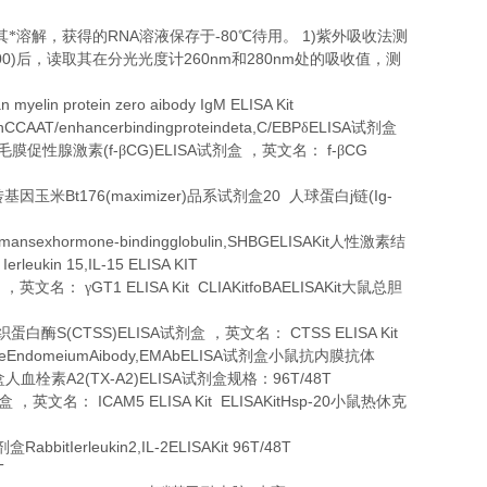
。
RNA
-80
1)
其*溶解，获得的
溶液保存于
℃
待用。
紫外吸收法测
00)
260nm
280nm
后，读取其在分光光度计
和
处的吸收值，测
myelin protein zero aibody IgM ELISA Kit
nCCAAT/enhancerbindingproteindeta,C/EBP
ELISA
δ
试剂盒
(f-
CG)ELISA
f-
CG
绒毛膜促性腺激素
β
试剂盒
，英文名：
β
Bt176(maximizer)
20
j
(Ig-
转基因玉米
品系试剂盒
人球蛋白
链
Humansexhormone-bindingglobulin,SHBGELISAKit
人性激素结
Ierleukin 15,IL-15 ELISA KIT
GT1 ELISA Kit CLIAKitfoBAELISAKit
，英文名：
γ
大鼠总胆
S(CTSS)ELISA
CTSS ELISA Kit
织蛋白酶
试剂盒
，英文名：
EndomeiumAibody,EMAbELISA
试剂盒小鼠抗内膜抗体
A2(TX-A2)ELISA
96T/48T
盒人血栓素
试剂盒规格：
ICAM5 ELISA Kit ELISAKitHsp-20
盒
，英文名：
小鼠热休克
RabbitIerleukin2,IL-2ELISAKit 96T/48T
剂盒
T