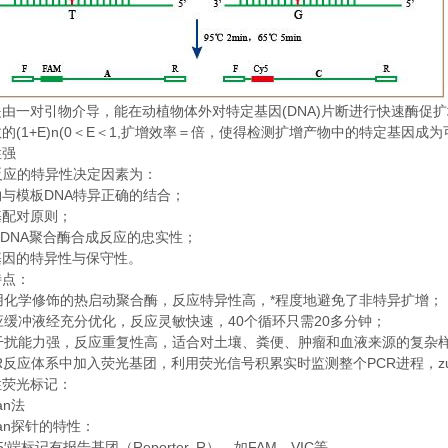
(DNA)
是由一对引物介导，能在动植物体外对特定基因
片断进行快速酶促扩
(1+E)n(0
E
1,
数的
＜
＜
扩增效率＝倍，使得检测扩增产物中的特定基因成为
性强
反应的特异性决定因素为：
DNA
物与模板
特异正确的结合；
基配对原则；
 DNA
聚合酶合成反应的忠实性；
基因的特异性与保守性。
特点：
*
用化学修饰的热启动聚合酶，反应特异性高，
程度地避免了非特异扩增；
40
20
应缓冲液经充分优化，反应灵敏快速，
个循环只需
多分钟；
干扰能力强，反应重复性高，适合对土壤、粪便、肿瘤和血液来源的复杂
R
PCR
z
反应体系中加入荧光基团，利用荧光信号积累实时监测整个
进程，
性荧光标记：
an
法
an
探针的特性：
5′
Reporter, R
FAM
VIC
端标记有报告基团（
），如
、
等