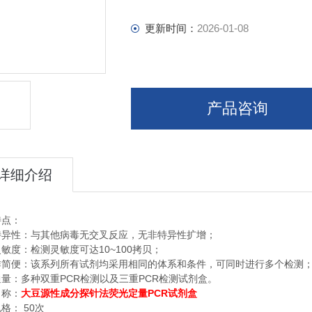
更新时间：
2026-01-08
产品咨询
详细介绍
特点：
特异性：与其他病毒无交叉反应，无非特异性扩增；
10~100
灵敏度：检测灵敏度可达
拷贝；
作简便：该系列所有试剂均采用相同的体系和条件，可同时进行多个检测
PCR
PCR
通量：多种双重
检测以及三重
检测试剂盒。
PCR
名称：
大豆源性成分探针法荧光定量
试剂盒
50
规格：
次