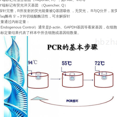
3′
Quencher, Q
端标记有荧光淬灭基团
（
）
R
Q
R
Q
探针完整，
所发射的荧光能量被
基团吸收
，无荧光，
与
分开，发
Taq
5′→3′
酶有
外切核酸酶活性，可水解探针
定量通过内标定量：
Endogenous Control
β-actin
GAPDH
（
）通常是
、
基因等看家基因，在细胞
内标定量结果代表了样本中所含细胞或基因组数量。