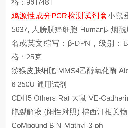
格：
96T/48T
鸡源性成分
PCR
检测试剂盒
小鼠
5637,
人膀胱癌细胞
Human
β
-
烟酰
名或英文缩写：β
-DPN
，级别：
B
格：
25
克
猕猴皮肤细胞
;MMS4
乙醇氧化酶
Alc
6 250U
通用试剂
CDH5 Others Rat
大鼠
VE-Cadheri
胞裂解液
(
阳性对照
)
拂西汀相关物
CoMpound B;N-Mqthyl-3-ph