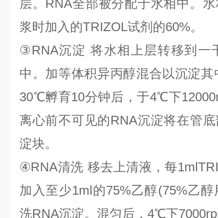
层。
RNA
全部被分配于水相中。水
浆时加入的
TRIZOL
试剂的
60%
。
③
RNA
沉淀
将水相上层转移到一
中。加等体积异丙醇混合以沉淀其
30
℃
孵育
10
分钟后，于
4
℃
下
1200
离心前不可见的
RNA
沉淀将在管底
淀块。
④
RNA
清洗
移去上清液，每
1mlTR
加入至少
1ml
的
75%
乙醇
(75%
乙醇
洗
RNA
沉淀。混匀后，
4
℃
下
7000r