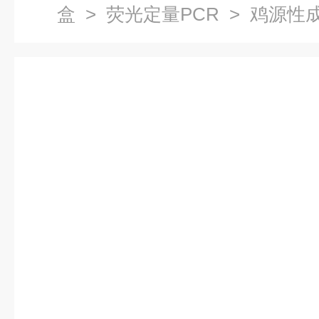
盒
>
荧光定量PCR
> 鸡源性