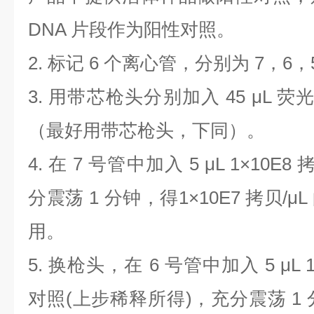
DNA
片段作为阳性对照。
2.
标记
6
个离心管，分别为
7
，
6
，
3.
用带芯枪头分别加入
45 μL
荧
（最好用带芯枪头，下同）。
4.
在
7
号管中加入
5 μL 1×10E8
分震荡
1
分钟，得
1×10E7
拷贝
/μL
用。
5.
换枪头，在
6
号管中加入
5 μL 
对照
(
上步稀释所得
)
，充分震荡
1