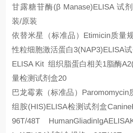
甘露糖苷酶
(
β
Manase)ELISA
试
装
/
原装
依替米星（标准品）
Etimicin
质量
性粒细胞激活蛋白
3(NAP3)ELISA
试
ELISA Kit
组织脂蛋白相关
1
脂酶
A2
量检测试剂盒
20
巴龙霉素（标准品）
Paromomycin
组胺
(HIS)ELISA
检测试剂盒
Canine
96T/48T HumanGliadinIgAELISAK