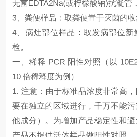
无菌
EDTA2Na(
或柠檬酸钠
)
抗凝管
3
、粪便样品：取粪便置于灭菌的收
4
、病灶部位样品：取发病部位新
检。
一、稀释
PCR
阳性对照（以
10E
10
倍稀释度为例）
1.
注意：由于标准品浓度非常高，
要在独立的区域进行，千万不能污
他成分）。为增加产品稳定性和避
产品不提供活体样品做阳性对照，