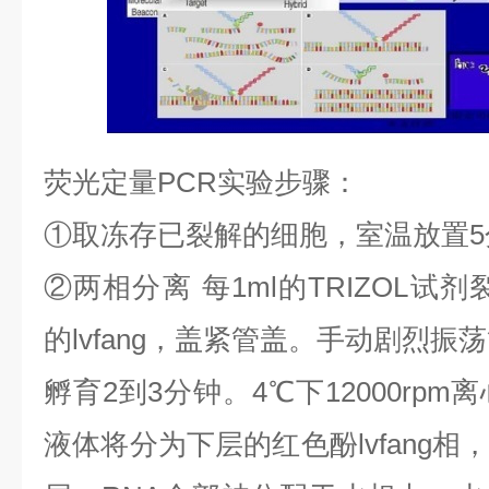
荧光定量
PCR
实验步骤：
①
取冻存已裂解的细胞，室温放置
5
②
两相分离
每
1ml
的
TRIZOL
试剂
的
lvfang
，盖紧管盖。手动剧烈振荡
孵育
2
到
3
分钟。
4
℃
下
12000rpm
离
液体将分为下层的红色酚
lvfang
相