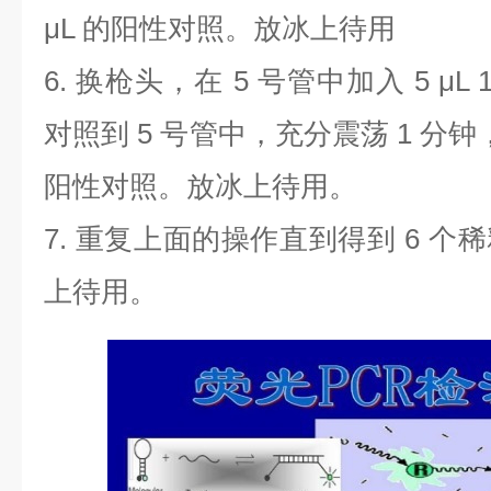
μL
的阳性对照。放冰上待用
6.
换枪头，在
5
号管中加入
5 μL 
对照到
5
号管中，充分震荡
1
分钟
阳性对照。放冰上待用。
7.
重复上面的操作直到得到
6
个稀
上待用。