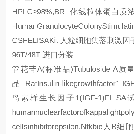
HPLC
≥
98%,BR
化线粒体蛋白质
HumanGranulocyteColonyStimulati
CSFELISAKit
人粒细胞集落刺激因
96T/48T
进口分装
管花苷
A(
标准品
)Tubuloside A
质
品
RatInsulin-likegrowthfactor1,IG
岛素样生长因子
1(IGF-1)ELISA
humannuclearfactorofkappalightpol
cellsinhibitorepsilon,Nfkbie
人
B
细胞