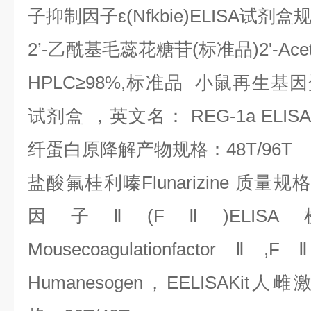
子抑制因子ε
(Nfkbie)ELISA
试剂盒
2
’
-
乙酰基毛蕊花糖苷
(
标准品
)2'-Ace
HPLC
≥
98%,
标准品
小鼠再生基因
试剂盒
，英文名：
REG-1a ELISA 
纤蛋白原降解产物规格：
48T/96T
盐酸氟桂利嗪
Flunarizine
质量规
因子Ⅱ
(F
Ⅱ
)ELISA
Mousecoagulationfactor
Ⅱ
,F
Humanesogen
，
EELISAKit
人雌