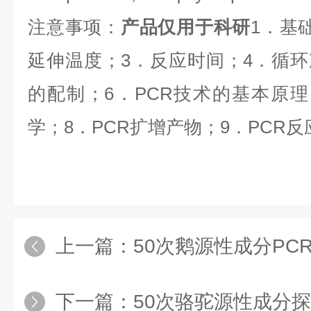
注意事项：
产品仅用于科研
1
．基
延伸温度；
3
．反应时间；
4
．循环
的配制；
6
．
PCR
技术的基本原理
学；
8
．
PCR
扩增产物；
9
．
PCR
反
上一篇：
50次鹅源性成分PC
下一篇：
50次骆驼源性成分探针