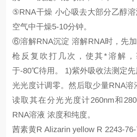
⑤
RNA
干燥
小心吸去大部分乙醇溶
空气中干燥
5-10
分钟。
⑥
溶解
RNA
沉淀
溶解
RNA
时，先加
枪反复吹打几次，使其*溶解，
于
-80
℃
待用。
1)
紫外吸收法测定先
光光度计调零。然后取少量
RNA
溶
读取其在分光光度计
260nm
和
28
RNA
溶液
浓度和纯度。
茜素黄
R Alizarin yellow R 2243-7