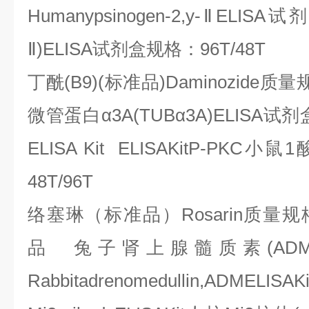
Humanypsinogen-2,y-
Ⅱ
ELISA
试剂
Ⅱ
)ELISA
试剂盒规格：
96T/48T
丁酰
(B9)(
标准品
)Daminozide
质量
微管蛋白α
3A(TUB
α
3A)ELISA
试剂
ELISA Kit ELISAKitP-PKC
小鼠
1
48T/96T
络塞琳（标准品）
Rosarin
质量规
品
兔子肾上腺髓质素
(ADM
Rabbitadrenomedullin,ADMELISA