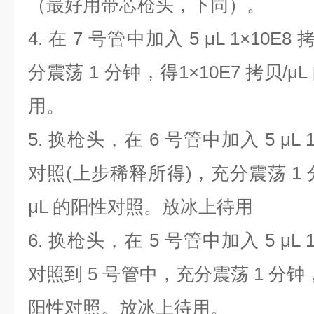
（最好用带芯枪头，下同）。
4.
在
7
号管中加入
5 μL 1×10E8
分震荡
1
分钟，得
1×10E7
拷贝
/μL
用。
5.
换枪头，在
6
号管中加入
5 μL 
对照
(
上步稀释所得
)
，充分震荡
1
μL
的阳性对照。放冰上待用
6.
换枪头，在
5
号管中加入
5 μL 
对照到
5
号管中，充分震荡
1
分钟
阳性对照。放冰上待用。