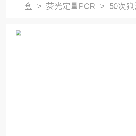
盒
>
荧光定量PCR
> 50次
量PCR试剂盒