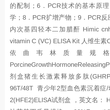
的配制；
6
．
PCR
技术的基本原理
学；
8
．
PCR
扩增产物；
9
．
PCR
反
内次基四轻本二加腊酐
Himic cn
vitamin C (VC) ELISA Kit
人维生素
依曲韦林质量规
PorcineGrowthHormoneReleasing
剂盒猪生长激素释放多肽
(GHRP
96T/48T
青少年
2
型血色素沉着症
/
2(HFE2)ELISA
试剂盒
，英文名：
H