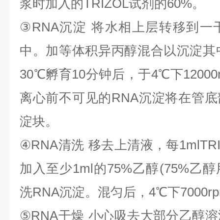
浆时加入的
TRIZOL
试剂的
60%
。
③
RNA
沉淀
将水相上层转移到一
中。加等体积异丙醇混合以沉淀其
30
℃
孵育
10
分钟后，于
4
℃
下
1200
离心前不可见的
RNA
沉淀将在管底
淀块。
④
RNA
清洗
移去上清液，每
1mlTR
加入至少
1ml
的
75%
乙醇
(75%
乙醇
洗
RNA
沉淀。混匀后，
4
℃
下
7000r
⑤
RNA
干燥
小心吸去大部分乙醇溶