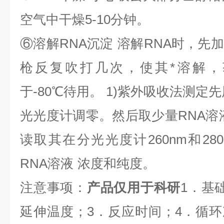
空气中干燥
5-10
分钟。
⑥
溶解
RNA
沉淀
溶解
RNA
时，先加
枪反复吹打几次，使其*溶解，
于
-80
℃
待用。
1)
紫外吸收法测定先
光光度计调零。然后取少量
RNA
溶
读取其在分光光度计
260nm
和
28
RNA
溶液
浓度和纯度。
注意事项：
产品仅用于科研
1
．基
延伸温度；
3
．反应时间；
4
．循环