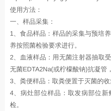
使用方法：
一、样品采集：
1
、食品样品：样品的采集与预培养
养按照菌检验要求进行。
2
、血液样品：用无菌注射器抽取
无菌
EDTA2Na(
或柠檬酸钠
)
抗凝管
3
、粪便样品：取粪便置于灭菌的收
4
、病灶部位样品：取发病部位新
检。