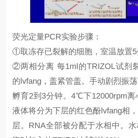
荧光定量
PCR
实验步骤：
①
取冻存已裂解的细胞，室温放置
5
②
两相分离
每
1ml
的
TRIZOL
试剂
的
lvfang
，盖紧管盖。手动剧烈振荡
孵育
2
到
3
分钟。
4
℃
下
12000rpm
离
液体将分为下层的红色酚
lvfang
相
层。
RNA
全部被分配于水相中。水