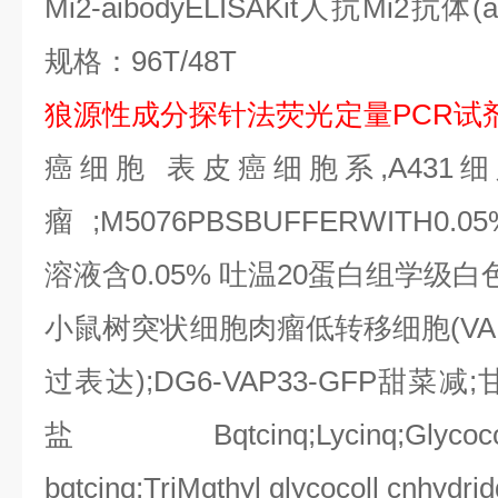
Mi2-aibodyELISAKit
人抗
Mi2
抗体
(
规格：
96T/48T
狼源性成分探针法荧光定量
PCR
试
癌细胞
表皮癌细胞系
,A431
细
瘤
;M5076PBSBUFFERWITH0.05
溶液含
0.05%
吐温
20
蛋白组学级白
小鼠树突状细胞肉瘤低转移细胞
(V
过表达
);DG6-VAP33-GFP
甜菜减
;
盐
Bqtcinq;Lycinq;Glycoco
bqtcinq;TriMqthyl glycocoll cnhydri