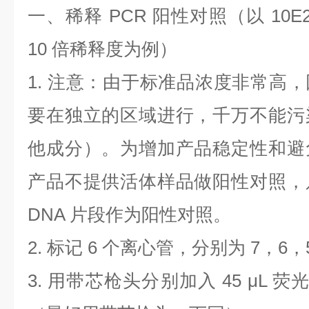
一、稀释
PCR
阳性对照（以
10E
10
倍稀释度为例）
1.
注意：由于标准品浓度非常高，
要在独立的区域进行，千万不能污
他成分）。为增加产品稳定性和避
产品不提供活体样品做阳性对照，
DNA
片段作为阳性对照。
2.
标记
6
个离心管，分别为
7
，
6
，
3.
用带芯枪头分别加入
45 μL
荧