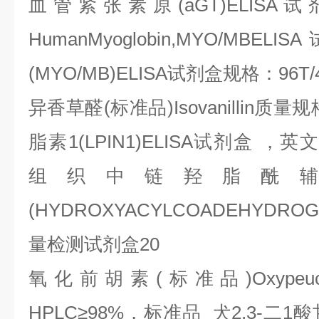
血管紧张素原
(aGT)ELISA
试
HumanMyoglobin,MYO/MBELISA
(MYO/MB)ELISA
试剂盒规格：
96T/
异香草醛
(
标准品
)Isovanillin
质量规
脂素
1(LPIN1)ELISA
试剂盒
，英
组织中链羟脂酰
(HYDROXYACYLCOADEHYDROG
量检测试剂盒
20
氧化前胡素
(
标准品
)Oxypeu
HPLC
≥
98%
，标准品
犬
2,3-
二
1
酸