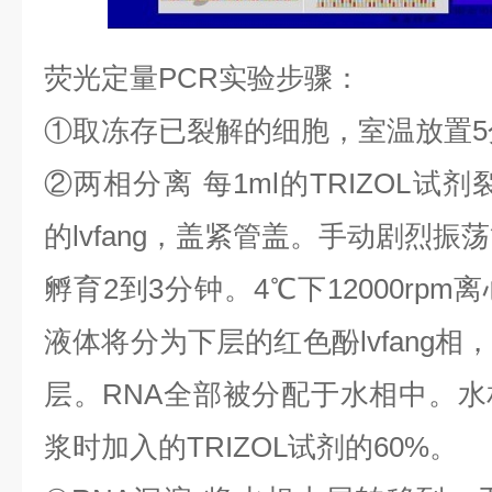
荧光定量
PCR
实验步骤：
①
取冻存已裂解的细胞，室温放置
5
②
两相分离
每
1ml
的
TRIZOL
试剂
的
lvfang
，盖紧管盖。手动剧烈振荡
孵育
2
到
3
分钟。
4
℃
下
12000rpm
离
液体将分为下层的红色酚
lvfang
相
层。
RNA
全部被分配于水相中。水
浆时加入的
TRIZOL
试剂的
60%
。