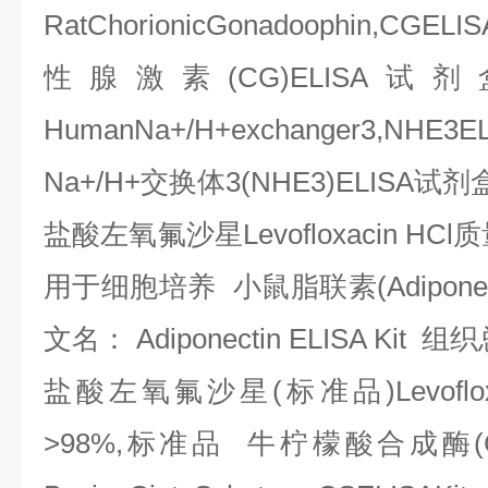
RatChorionicGonadoophin,CGELIS
性腺激素
(CG)ELISA
试剂
HumanNa+/H+exchanger3,NHE3E
Na+/H+
交换体
3(NHE3)ELISA
试剂
盐酸左氧氟沙星
Levofloxacin HCl
质
用于细胞培养
小鼠脂联素
(Adipone
文名：
Adiponectin ELISA Kit
组织
盐酸左氧氟沙星
(
标准品
)Levofl
>98%,
标准品
牛柠檬酸合成酶