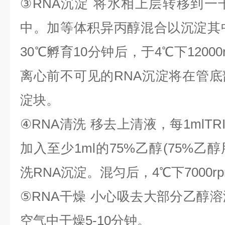
③
RNA
沉淀
将水相上层转移到一
中。加等体积异丙醇混合以沉淀其
30
℃
孵育
10
分钟后，于
4
℃
下
1200
离心前不可见的
RNA
沉淀将在管底
淀块。
④
RNA
清洗
移去上清液，每
1mlTR
加入至少
1ml
的
75%
乙醇
(75%
乙醇
洗
RNA
沉淀。混匀后，
4
℃
下
7000r
⑤
RNA
干燥
小心吸去大部分乙醇溶
空气中干燥
5-10
分钟。