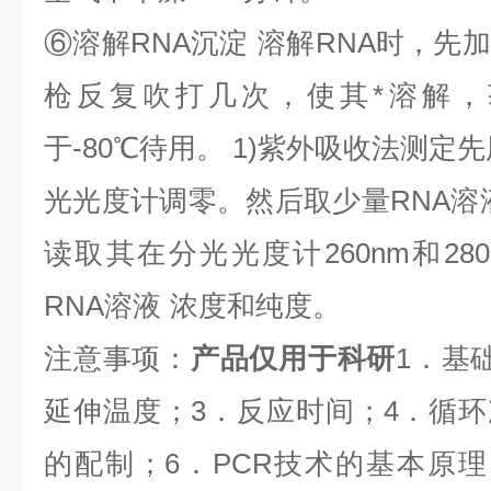
⑥
溶解
RNA
沉淀
溶解
RNA
时，先加
枪反复吹打几次，使其*溶解，
于
-80
℃
待用。
1)
紫外吸收法测定先
光光度计调零。然后取少量
RNA
溶
读取其在分光光度计
260nm
和
28
RNA
溶液
浓度和纯度。
注意事项：
产品仅用于科研
1
．基
延伸温度；
3
．反应时间；
4
．循环
的配制；
6
．
PCR
技术的基本原理