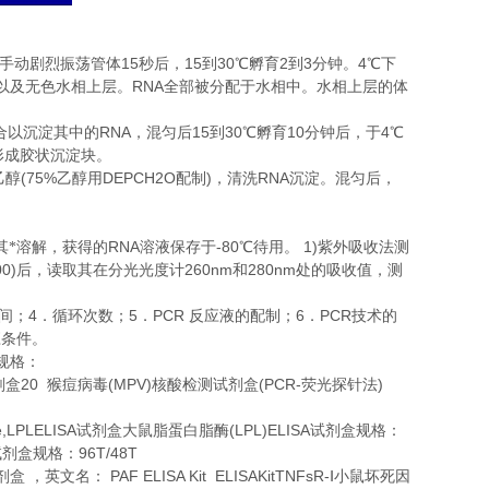
15
15
30
2
3
4
手动剧烈振荡管体
秒后，
到
℃
孵育
到
分钟。
℃
下
RNA
以及无色水相上层。
全部被分配于水相中。水相上层的体
RNA
15
30
10
4
合以沉淀其中的
，混匀后
到
℃
孵育
分钟后，于
℃
形成胶状沉淀块。
(75%
DEPCH2O
)
RNA
乙醇
乙醇用
配制
，清洗
沉淀。混匀后，
。
RNA
-80
1)
其*溶解，获得的
溶液保存于
℃
待用。
紫外吸收法测
00)
260nm
280nm
后，读取其在分光光度计
和
处的吸收值，测
4
5
PCR
6
PCR
间；
．循环次数；
．
反应液的配制；
．
技术的
应条件。
规格：
20
(MPV)
(PCR-
)
剂盒
猴痘病毒
核酸检测试剂盒
荧光探针法
se,LPLELISA
(LPL)ELISA
试剂盒大鼠脂蛋白脂酶
试剂盒规格：
96T/48T
试剂盒规格：
PAF ELISA Kit ELISAKitTNFsR-
剂盒
，英文名：
Ⅰ小鼠坏死因