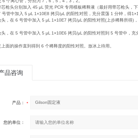
6
7
6
5
4
3
2
记
个离心管，分别为
，
，
，
，
，
。
45 μL
PCR
带芯枪头分别加入
荧光
专用模板稀释液（最好用带芯枪头，下
7
5 μL 1×10E8
/μL
1
1×
号管中加入
拷贝
的阳性对照，充分震荡
分钟，得
6
5 μL 1×10E7
/μL
(
)
枪头，在
号管中加入
拷贝
的阳性对照
上步稀释所得
5
5 μL 1×10E6
/μL
5
枪头，在
号管中加入
拷贝
的阳性对照到
号管中，充
6
复上面的操作直到得到
个稀释度的阳性对照。放冰上待用。
产品咨询
产品：
您的单位：