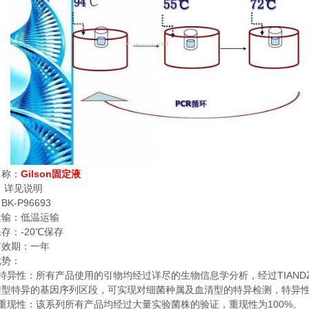
Gilson
名称：
固定液
：
详见说明
BK-P96693
：
运输：低温运输
-20
保存：
℃
保存
有效期：一年
优势：
TIAND
特异性：所有产品使用的引物均经过详尽的生物信息学分析，经过
清型特异的基因序列区段，可实现对细菌种属及血清型的特异检测，特异
100%
重现性：该系列所有产品均经过大量实验菌株的验证，重现性为
。