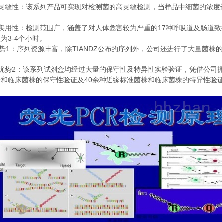
灵敏性：该系列产品可实现对检测菌的高灵敏检测，当样品中细菌的浓度
。
17
实用性：检测范围广，涵盖了对人体危害较为严重的
种呼吸道及肠道致
3-4
程为
个小时。
1
TIANDZ
势
：序列资源丰富，除
公布的序列外，公司还进行了大量菌株
2
优势
：该系列试剂盒均经过大量的保守性及特异性实验验证，凭借公司
40
株和临床菌株的保守性验证及
余种近缘标准菌株和临床菌株的特异性验