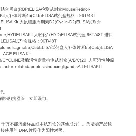
(RBP)ELISA
MouseRetinol-
醇结合蛋白
检测试剂盒
Kit
4b(C4b)ELISA
96T/48T
人补体片断
试剂盒规格：
 ELISA Kit
D2(Cyclin-D2)ELISA
大鼠细胞周期素
试剂盒
T
one,HYDELISAKit
1(HYD)ELISA
96T/48T
人轻化
试剂盒
进口
1ELISA
96T/48T
试剂盒规格：
plemefragme5b,C5bELISA
5b(C5b)ELISA
试剂盒人补体片断
AGE ELISA Kit
：
3/CYCLINE
(A/B/C)20
激酶活性定量检测试剂盒
人可溶性肿瘤
factor-relatedapoptosisinducingligand,sAILELISAKIT
行。
)
檬酸钠
抗凝管，立即混匀。
，千万不能污染样品或本试剂盒的其他成分）。为增加产品稳
DNA
直接使用的
片段作为阳性对照。