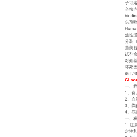
子可溶
辛辣
bindi
头孢
Human
焦性
H
分装
曲美
试剂
对氨
坏死
96T/4
Gilso
一、
1
、食
2
、血
3
、粪
4
、病
一、
1.
注
定性