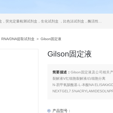
，ELISA试剂盒，抗体，重组蛋白，分光光度法检测试剂盒，细胞株，原代细胞，细胞培养基，标准溶液产品。代理并销售进口SIGMA试剂、abcam抗体、R&D抗体、CST抗体、ATCC细胞、BD公司、GE公司公司产品。
>
RNA/DNA提取试剂盒
> Gilson固定液
Gilson固定液
简要描述：
Gilson固定液及公司相关产品
裂解液Ⅴ红细胞裂解液/白细胞分离
N-芴甲氧羰酰基-L-本酸NA ELISAKi
NEXTGEL7.5%ACRYLAMIDESOLN
源物1（Smad1）ELISA试剂盒
产品型号：