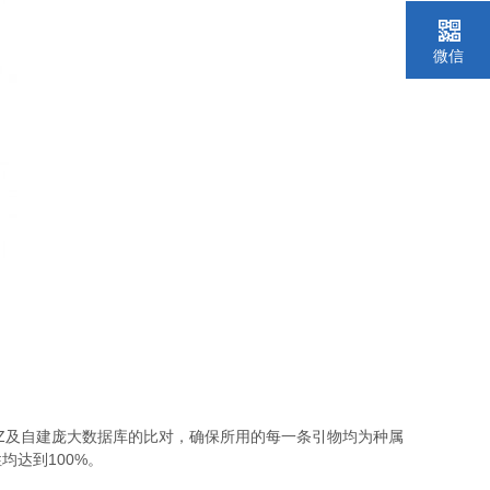
微信
Z
及自建庞大数据库的比对，确保所用的每一条引物均为种属
100%
性均达到
。