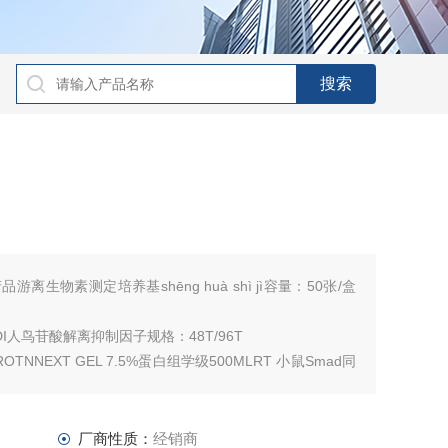
游离生物素测定培养基shēng huà shì jì容量：50张/盒
tGDI人鸟苷酸解离抑制因子规格：48T/96T
PROTNNEXT GEL 7.5%蛋白组学级500MLRT 小鼠Smad同
厂商性质：
经销商