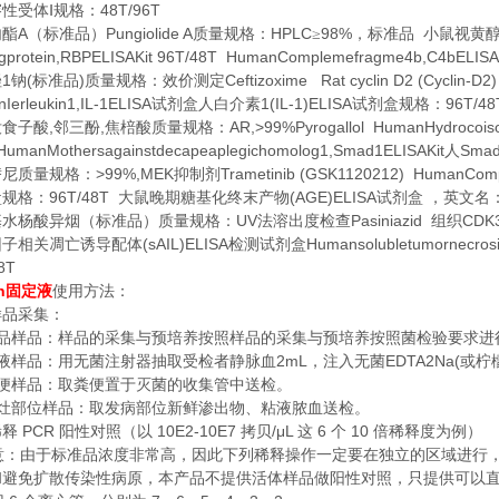
48T/96T
性受体Ⅰ规格：
A
Pungiolide A
HPLC
98%
内酯
（标准品）
质量规格：
≥
，标准品
小鼠视黄
ngprotein,RBPELISAKit 96T/48T HumanComplemefragme4b,C4bELISA
1
(
)
Ceftizoxime Rat cyclin D2 (Cyclin-D2)
唑
钠
标准品
质量规格：效价测定
Ierleukin1,IL-1ELISA
1(IL-1)ELISA
96T/48
试剂盒人白介素
试剂盒规格：
,
,
AR,>99%Pyrogallol HumanHydrocois
没食子酸
邻三酚
焦棓酸质量规格：
umanMothersagainstdecapeaplegichomolog1,Smad1ELISAKit
Smad
人
>99%,MEK
Trametinib (GSK1120212) HumanCom
替尼质量规格：
抑制剂
96T/48T
(AGE)ELISA
盒规格：
大鼠晚期糖基化终末产物
试剂盒
，英文名
UV
Pasiniazid
CDK
基水杨酸异烟（标准品）质量规格：
法溶出度检查
组织
(sAIL)ELISA
Humansolubletumornecrosis
因子相关凋亡诱导配体
检测试剂盒
8T
n
固定液
使用方法：
样品采集：
品样品：样品的采集与预培养按照样品的采集与预培养按照菌检验要求进
2mL
EDTA2Na(
液样品：用无菌注射器抽取受检者静脉血
，注入无菌
或柠
便样品：取粪便置于灭菌的收集管中送检。
灶部位样品：取发病部位新鲜渗出物、粘液脓血送检。
PCR
10E2-10E7
/μL
6
10
稀释
阳性对照（以
拷贝
这
个
倍稀释度为例）
意：由于标准品浓度非常高，因此下列稀释操作一定要在独立的区域进行
和避免扩散传染性病原，本产品不提供活体样品做阳性对照，只提供可以