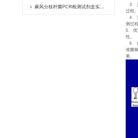
3.
麻风分枝杆菌PCR检测试剂盒实验流程
过程
4.
测过
5.
优
性。
6.
准菌
果。