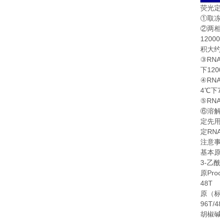
荧光
①
取
②
两
1200
积大
RN
③
120
下
RN
④
4
℃
下
RN
⑤
⑥
溶
定先
RN
定
注意
基本
3-
乙
Pro
原
48T
原（
96T/4
胡椒