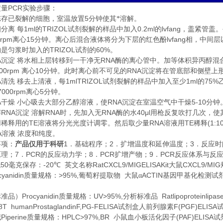
PCR
定量
实验步骤：
5
冻存已裂解的细胞，室温放置
分钟使其*溶解。
1ml
TRIZOL
0.2ml
lvfang
相分离
每
的
试剂裂解的样品中加入
的
，盖紧管盖。
0rpm
15
lvfang
离心
分钟。离心后混合液体将分为下层的红色酚
相，中间层
TRIZOL
60%
约是匀浆时加入的
试剂的
。
A
RNA
沉淀
将水相上层转移到一干净无
酶的离心管中。加等体积异丙醇混
00rpm
10
RNA
离心
分钟。此时离心前不可见的
沉淀将在管底部和侧壁上
A
1mlTRIZOL
1ml
75%
清洗
移去上清液，每
试剂裂解的样品中加入至少
的
7000rpm
5
离心
分钟。
A
RNA
5-10
干燥
小心吸去大部分乙醇溶液，使
沉淀在室温空气中干燥
分钟
RNA
RNA
RNA
40μl
解
沉淀
溶解
时，先加入无
酶的水
用枪反复吹打几次，使
TE
RNA
TE
(1:1
用稀释用的
溶液将分光光度计调零。然后取少量
溶液用
稀释
A
溶液
浓度和纯度。
1
2
3
事项：
产品仅用于科研
．基础程序；
．扩增温度和延伸温度；
．反应时
7
PCR
8
PCR
9
PCR
原理；
．
的反应动力学；
．
扩增产物；
．
反应体系与反
50
-20
RatCXCL9/MIGELISAKit
CXCL9/MIG
酰
毫克保存：
℃
英文名称
大鼠
cyanidin
>95%,
ACTIN
质量规格：
葡萄籽提取物
大鼠α
基因甲基化检测试
Procyanidin
UV>95%,
Ratlipoproteinlipa
标准品）
质量规格：
分析标准品
8T humanProstaglandinF,PG-FELISA
F(PGF)ELISA
试剂盒人前列腺素
Piperine
HPLC>97%,BR
(PAF)ELISA
碱
质量规格：
小鼠血小板活化因子
试