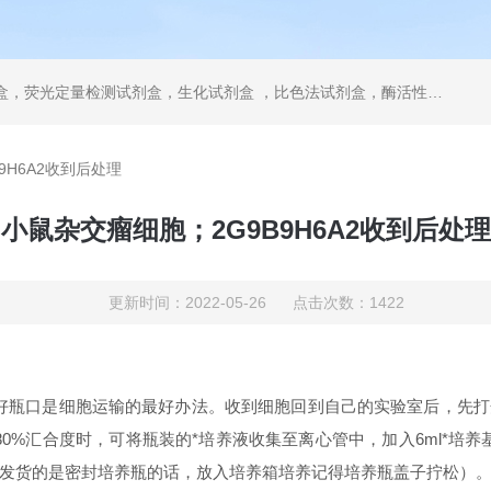
，ELISA试剂盒，抗体，重组蛋白，分光光度法检测试剂盒，细胞株，原代细胞，细胞培养基，标准溶液产品。代理并销售进口SIGMA试剂、abcam抗体、R&D抗体、CST抗体、ATCC细胞、BD公司、GE公司公司产品。
9H6A2收到后处理
小鼠杂交瘤细胞；2G9B9H6A2收到后处理
更新时间：2022-05-26 点击次数：1422
好瓶口是细胞运输的最好办法。收到细胞回到自己的实验室后，先打
0%汇合度时，可将瓶装的*培养液收集至离心管中，加入6ml*培养基
发货的是密封培养瓶的话，放入培养箱培养记得培养瓶盖子拧松）