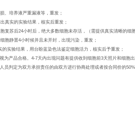
破损、培养液严重漏液等，重发；
们提出真实的实验结果，核实后重发；
的细胞复苏后24小时后，绝大多数细胞未存活，（需提供真实清晰的细
货的细胞静置4小时候并且未开封，出现污染，重发；
真实的实验结果，用台盼蓝染色法鉴定细胞活力，核实后予重发；
知的，视为产品合格。4-7天内出现问题有提供收到细胞前3天照片和细
人员判定为双方承担责任的由双方进行协商处理或者按合同价的50