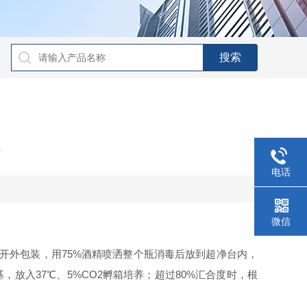
电话
微信
开外包装，用75%酒精喷洒整个瓶消毒后放到超净台内，
，放入37℃、5%CO2孵箱培养；超过80%汇合度时，根
。