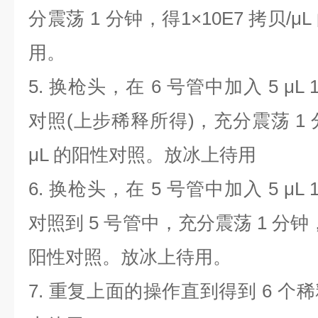
分震荡
1
分钟，得
1×10E7
拷贝
/μL
用。
5.
换枪头，在
6
号管中加入
5 μL 
对照
(
上步稀释所得
)
，充分震荡
1
μL
的阳性对照。放冰上待用
6.
换枪头，在
5
号管中加入
5 μL 
对照到
5
号管中，充分震荡
1
分钟
阳性对照。放冰上待用。
7.
重复上面的操作直到得到
6
个稀