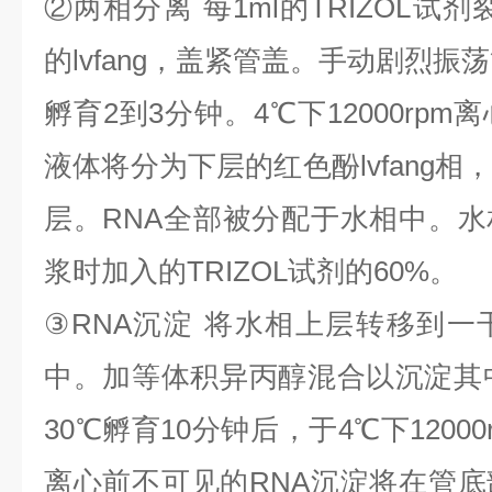
②
两相分离
每
1ml
的
TRIZOL
试剂
的
lvfang
，盖紧管盖。手动剧烈振荡
孵育
2
到
3
分钟。
4
℃
下
12000rpm
离
液体将分为下层的红色酚
lvfang
相
层。
RNA
全部被分配于水相中。水
浆时加入的
TRIZOL
试剂的
60%
。
③
RNA
沉淀
将水相上层转移到一
中。加等体积异丙醇混合以沉淀其
30
℃
孵育
10
分钟后，于
4
℃
下
1200
离心前不可见的
RNA
沉淀将在管底