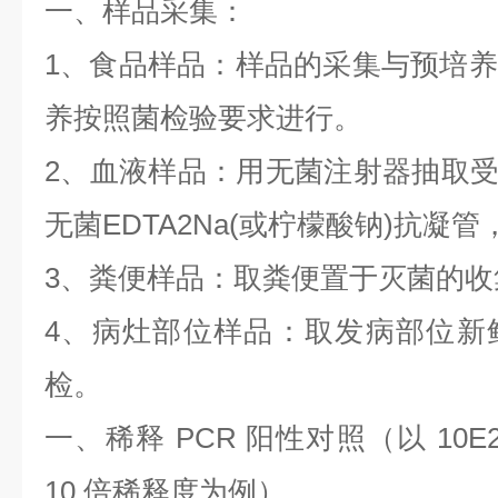
一、样品采集：
1
、食品样品：样品的采集与预培养
养按照菌检验要求进行。
2
、血液样品：用无菌注射器抽取
无菌
EDTA2Na(
或柠檬酸钠
)
抗凝管
3
、粪便样品：取粪便置于灭菌的收
4
、病灶部位样品：取发病部位新
检。
一、稀释
PCR
阳性对照（以
10E
10
倍稀释度为例）