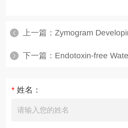
上一篇：
Zymogram Developin
下一篇：
Endotoxin-free Wate
*
姓名：