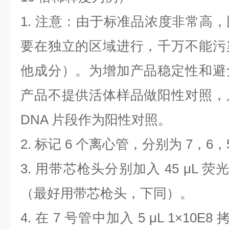
1.
注意：由于标准品浓度非常高，
要在独立的区域进行，千万不能污
他成分）。为增加产品稳定性和避
产品不提供活体样品做阳性对照，
DNA
片段作为阳性对照。
2.
标记
6
个离心管，分别为
7
，
6
，
3.
用带芯枪头分别加入
45 μL
荧
（最好用带芯枪头，下同）。
4.
在
7
号管中加入
5 μL 1×10E8