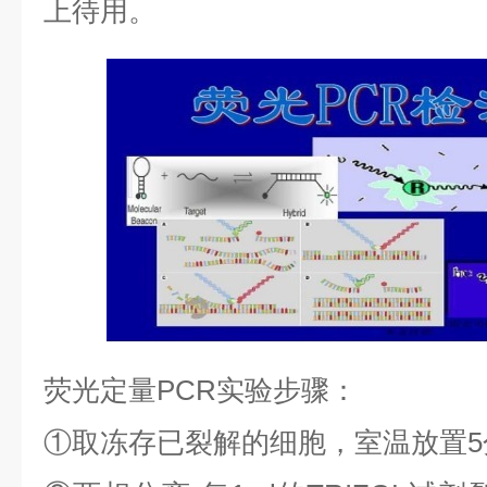
上待用。
荧光定量
PCR
实验步骤：
①
取冻存已裂解的细胞，室温放置
5