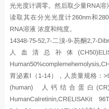
光光度计调零。然后取少量
RNA
溶
读取其在分光光度计
260nm
和
28
RNA
溶液
浓度和纯度。
14348-75-52,7-
二溴
-9-
芴酮
2,7-Dib
人血清总补体
(CH50)EL
Human50%complemehemolysis,CH5
胃泌素Ⅰ（
1-14
），人质量规格：
>
(human)
人钙结合蛋白
(CR
HumanCalretinin,CRELISAKit 9