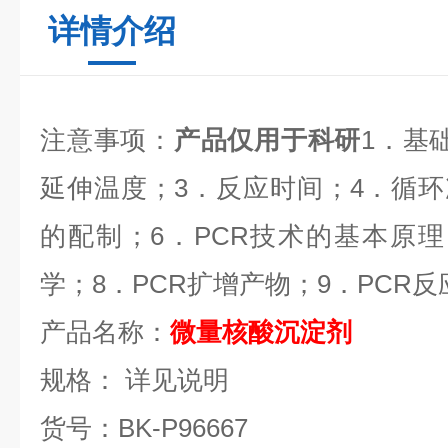
详情介绍
注意事项：
产品仅用于科研
1
．基
延伸温度；
3
．反应时间；
4
．循环
的配制；
6
．
PCR
技术的基本原理
学；
8
．
PCR
扩增产物；
9
．
PCR
反
产品名称：
微量核酸沉淀剂
规格：
详见说明
货号：
BK-P96667