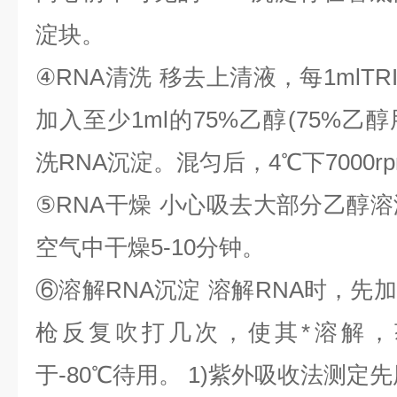
淀块。
④
RNA
清洗
移去上清液，每
1mlTR
加入至少
1ml
的
75%
乙醇
(75%
乙醇
洗
RNA
沉淀。混匀后，
4
℃
下
7000r
⑤
RNA
干燥
小心吸去大部分乙醇溶
空气中干燥
5-10
分钟。
⑥
溶解
RNA
沉淀
溶解
RNA
时，先加
枪反复吹打几次，使其*溶解，
于
-80
℃
待用。
1)
紫外吸收法测定先