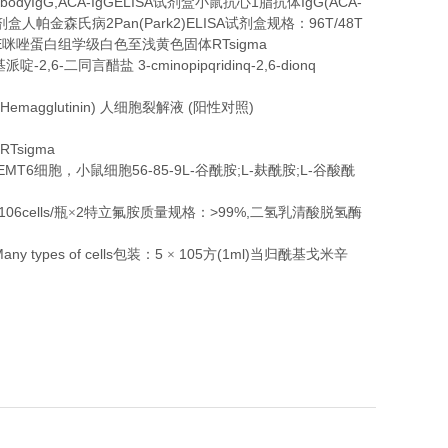
aibodyIgG,ACA-IgGELISA
1
IgG(ACA-
试剂盒小鼠抗心
脂抗体
2Pan(Park2)ELISA
96T/48T
剂盒人帕金森氏病
试剂盒规格：
E
RTsigma
咪唑蛋白组学级白色至浅黄色固体
-2,6-
3-cminopipqridinq-2,6-dionq
基派啶
二同言醋盐
Hemagglutinin)
(
)
人细胞裂解液
阳性对照
RTsigma
EMT6
56-85-9L-
;L-
;L-
细胞，小鼠细胞
谷酰胺
麸酰胺
谷酸酰
106cells/
2
>99%,
瓶×
特立氟胺质量规格：
二氢乳清酸脱氢酶
any types of cells
5
105
(1ml)
包装：
×
方
当归酰基戈米辛