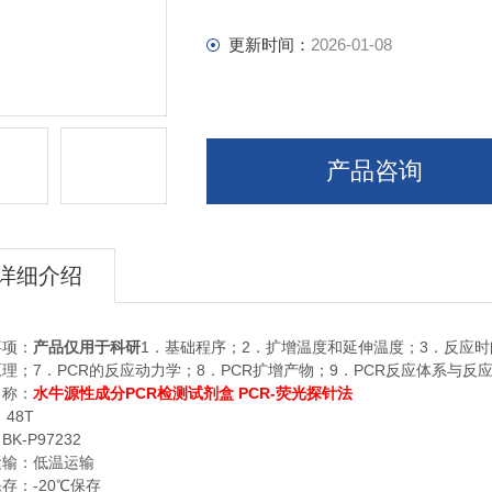
更新时间：
2026-01-08
产品咨询
详细介绍
1
2
3
事项：
产品仅用于科研
．基础程序；
．扩增温度和延伸温度；
．反应时
7
PCR
8
PCR
9
PCR
原理；
．
的反应动力学；
．
扩增产物；
．
反应体系与反
PCR
PCR-
名称：
水牛源性成分
检测试剂盒
荧光探针法
48T
：
BK-P97232
：
运输：低温运输
-20
保存：
℃
保存