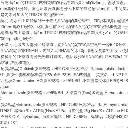
1ml
TRIZOL
0.2ml
lvfang
相分离
每
的
试剂裂解的样品中加入
的
，盖紧管盖。
0rpm
15
lvfang
离心
分钟。离心后混合液体将分为下层的红色酚
相，中间层
TRIZOL
60%
约是匀浆时加入的
试剂的
。
A
RNA
沉淀
将水相上层转移到一干净无
酶的离心管中。加等体积异丙醇混
00rpm
10
RNA
离心
分钟。此时离心前不可见的
沉淀将在管底部和侧壁上
A
1mlTRIZOL
1ml
75%
清洗
移去上清液，每
试剂裂解的样品中加入至少
的
7000rpm
5
离心
分钟。
A
RNA
5-10
干燥
小心吸去大部分乙醇溶液，使
沉淀在室温空气中干燥
分钟
RNA
RNA
RNA
40μl
解
沉淀
溶解
时，先加入无
酶的水
用枪反复吹打几次，使
TE
RNA
TE
(1:1
用稀释用的
溶液将分光光度计调零。然后取少量
溶液用
稀释
A
溶液
浓度和纯度。
(
)Gefitinib
HPLC>99%,
Ratcoagulationfactor
替尼
标准品
质量规格：
标准品
48T
P2(hNP P2)ELISA
hNP P2 
异质性胞核核糖核蛋白
试剂盒
，英文名：
Gemcitabine HCl
>99%,BR
(LEPR)ELI
吉西他滨
质量规格：
小鼠瘦素受体
yguan
Metronidazole
>99%,BR
(Des)
Human desmi
唑
质量规格：
人结蛋白
试剂盒
装
(
)Metronidazole
HPLC>99%,
RatAi-myocardia
唑
标准品
质量规格：
标准品
6T/48T
Na+/K+-ATP
(Na/K ATPase)
Pig Na+/K+-ATPase ELIS
猪
酶
试剂盒
8-O-Acetylharpagide
HPLC
95%
H3-K
哈巴苷
质量规格：
≥
，标准品
组蛋白
CR
) 48T
法