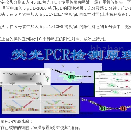
45 μL
PCR
带芯枪头分别加入
荧光
专用模板稀释液（最好用带芯枪头，下
7
5 μL 1×10E8
/μL
1
1×
号管中加入
拷贝
的阳性对照，充分震荡
分钟，得
6
5 μL 1×10E7
/μL
(
)
枪头，在
号管中加入
拷贝
的阳性对照
上步稀释所得
5
5 μL 1×10E6
/μL
5
枪头，在
号管中加入
拷贝
的阳性对照到
号管中，充
6
复上面的操作直到得到
个稀释度的阳性对照。放冰上待用。
PCR
定量
实验步骤：
5
冻存已裂解的细胞，室温放置
分钟使其*溶解。