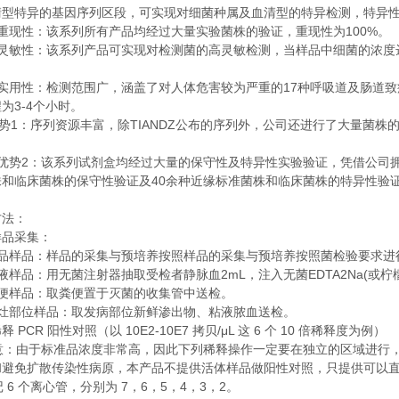
清型特异的基因序列区段，可实现对细菌种属及血清型的特异检测，特异
100%
重现性：该系列所有产品均经过大量实验菌株的验证，重现性为
。
灵敏性：该系列产品可实现对检测菌的高灵敏检测，当样品中细菌的浓度
。
17
实用性：检测范围广，涵盖了对人体危害较为严重的
种呼吸道及肠道致
3-4
程为
个小时。
1
TIANDZ
势
：序列资源丰富，除
公布的序列外，公司还进行了大量菌株
2
优势
：该系列试剂盒均经过大量的保守性及特异性实验验证，凭借公司
40
株和临床菌株的保守性验证及
余种近缘标准菌株和临床菌株的特异性验
方法：
样品采集：
品样品：样品的采集与预培养按照样品的采集与预培养按照菌检验要求进
2mL
EDTA2Na(
液样品：用无菌注射器抽取受检者静脉血
，注入无菌
或柠
便样品：取粪便置于灭菌的收集管中送检。
灶部位样品：取发病部位新鲜渗出物、粘液脓血送检。
PCR
10E2-10E7
/μL
6
10
稀释
阳性对照（以
拷贝
这
个
倍稀释度为例）
意：由于标准品浓度非常高，因此下列稀释操作一定要在独立的区域进行
和避免扩散传染性病原，本产品不提供活体样品做阳性对照，只提供可以
6
7
6
5
4
3
2
记
个离心管，分别为
，
，
，
，
，
。