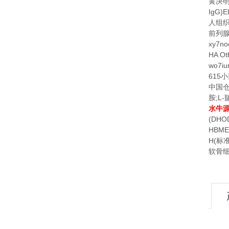
黄决
IgG)E
人组
前列
xy7no
HA Ot
wo7i
615
小
中国
;L-
胺
水牛
(DHO
HBME
H(
标
软骨