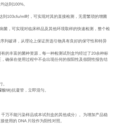
100%
性均达到
。
103cfu/ml
达到
时，可实现对其的直接检测，无需繁琐的增菌
病菌，可实现对临床样品及其他环境取样的快速检测，整个检
的序列破译，从理论上保证所选引物具有良好的保守性和特异
20
拥有的丰富的菌种资源，每一种检测试剂盒均经过了
余种标
证，确保在使用过程中不会出现任何的假阳性及假阴性报告结
行。
)
檬酸钠
抗凝管，立即混匀。
，千万不能污染样品或本试剂盒的其他成分）。为增加产品稳
DNA
直接使用的
片段作为阳性对照。