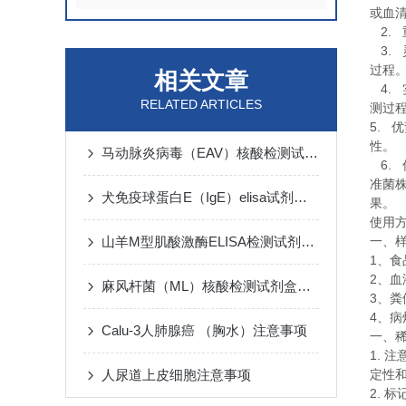
或血
2.
3.
过程
相关文章
4.
RELATED ARTICLES
测过
5.
优
性。
马动脉炎病毒（EAV）核酸检测试剂盒反应的特异性决定因素
6.
准菌
犬免疫球蛋白E（IgE）elisa试剂盒注意事项
果。
使用
山羊M型肌酸激酶ELISA检测试剂盒样本处理及要求
一、
1
、食
2
、血
麻风杆菌（ML）核酸检测试剂盒实验要点
3
、粪
4
、病
Calu-3人肺腺癌 （胸水）注意事项
一、
1.
注
人尿道上皮细胞​注意事项
定性
2.
标