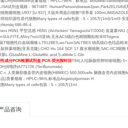
Chrysoobtusin
HPLC
98%
Mouseai-cardiolipin
明素
质量规格：
≥
，标准品
LISA
96T/48T HumanPansondisease2pan,Park2ELISA
试剂盒规格：
试
;U937 [U-937]
100mLIMIDAZOL
织细胞瘤细胞
大鼠外周血白细胞*培养基
Many types of cells
5
105
(1ml)/1ml3-
腺癌组织源性原代细胞
包装：
×
方
安
chloridq 686-86-4
hers H5N1
H5N1 (A/chicken/ Yamaguchi/7/2004)
HA1 (
甲型流感
血凝素
umSULFITE,ANxy7noUS
,
ACS
RTsigma
亚钠
无水
级白色精细颗粒粉末
T
;L7912BES,wo7iumSALTBES
鼠
细胞性白血病瘤株
钠高级白色结晶粉末
(
);CHO Hu 164 SCF 17
,SAC-IIC3
仓鼠卵巢细胞
亚系克隆
腹水瘤细胞
细胞
L-GlutaMine;L-GlutaMic acid 5-aMide;L-Gln
羰基
PCR
PCR-
T84(
) 5
源性成分
检测试剂盒
荧光探针法
人结肠腺癌肺转移细胞
×
DH)
A771726 (Teriflunomide)
抑制剂
C-c
(HBMEC) 500,000cells
M
人类脑部微血管内皮细胞
脑微血管内皮细胞
)
HPLC
96%,
Angeloylgomisin H
准品
质量规格：
≥
标准品
Many types of cells
5
105
(1ml
细胞
包装：
×
方
产品咨询