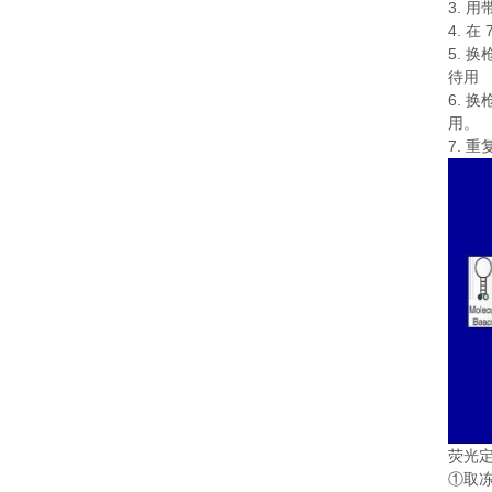
3.
用
4.
在
5.
换
待用
6.
换
用。
7.
重
荧光
①
取