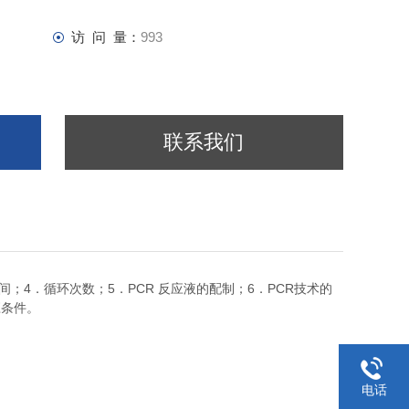
访 问 量：
993
联系我们
4
5
PCR
6
PCR
间；
．循环次数；
．
反应液的配制；
．
技术的
应条件。
电话