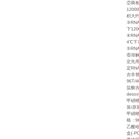
②
两
1200
积大
RN
③
120
下
RN
④
4
℃
下
RN
⑤
⑥
溶
定先
RN
定
吉非
96T/
盐酸
desox
甲硝
/
装
原
甲硝
9
格：
乙酰
(-P
盒