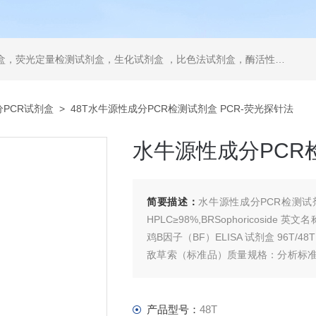
，ELISA试剂盒，抗体，重组蛋白，分光光度法检测试剂盒，细胞株，原代细胞，细胞培养基，标准溶液产品。代理并销售进口SIGMA试剂、abcam抗体、R&D抗体、CST抗体、ATCC细胞、BD公司、GE公司公司产品。
PCR试剂盒
> 48T水牛源性成分PCR检测试剂盒 PCR-荧光探针法
水牛源性成分PCR
简要描述：
水牛源性成分PCR检测试
HPLC≥98%,BRSophoricoside 
鸡B因子（BF）ELISA 试剂盒 96T/48
敌草索（标准品）质量规格：分析标准品 D
试剂盒10
产品型号：
48T