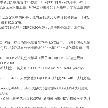
15
15
30
2
3
4
手动剧烈振荡管体
秒后，
到
℃
孵育
到
分钟。
℃
下
RNA
以及无色水相上层。
全部被分配于水相中。水相上层的体
RNA
15
30
10
4
合以沉淀其中的
，混匀后
到
℃
孵育
分钟后，于
℃
形成胶状沉淀块。
(75%
DEPCH2O
)
RNA
乙醇
乙醇用
配制
，清洗
沉淀。混匀后，
。
RNA
-80
1)
其*溶解，获得的
溶液保存于
℃
待用。
紫外吸收法测
00)
260nm
280nm
后，读取其在分光光度计
和
处的吸收值，测
,F
ELISA
(F
)ELISA
Ⅲ
Ⅲ
试剂盒大鼠凝血因子Ⅲ
Ⅲ
试剂盒规格：
ELISA Kit
SA
LEPR ELISA Kit Mouse8-Hydroxy-
试剂盒
，英文名：
n ELISA Kit
(PG)ELISA
96T/48T
人肽聚糖
试剂盒
试剂盒
组
laibody,AMAELISAKit
(AMA)ELISA
大鼠抗心肌抗体
试剂盒规
A kit
27
10/20
(NDV)
乙酰化检测试剂盒
等
新城疫病毒
核酸检测试剂