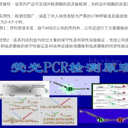
灵敏性：该系列产品可实现对检测菌的高灵敏检测，当样品中细菌的浓度
。
17
实用性：检测范围广，涵盖了对人体危害较为严重的
种呼吸道及肠道致
3-4
程为
个小时。
1
TIANDZ
势
：序列资源丰富，除
公布的序列外，公司还进行了大量菌株
2
优势
：该系列试剂盒均经过大量的保守性及特异性实验验证，凭借公司
40
株和临床菌株的保守性验证及
余种近缘标准菌株和临床菌株的特异性验