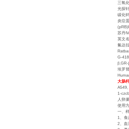
三氧
光探
碳化
炎症
(pRB)
苏丹
英文
氟达
Ratba
G-41
,GR-
β
埃罗
Human
大肠
A549
1-czcb
人卵
使用
一、
1
、食
2
、血