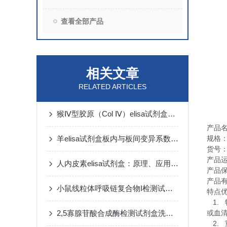
查看全部产品
相关文章
RELATED ARTICLES
猴Ⅳ型胶原（Col Ⅳ）elisa试剂盒操作步骤
产品
羊elisa试剂盒板内与板间变异系数控制技巧
规格
货号
产品
人内皮素elisa试剂盒：原理、应用与性能解析
产品
产品
小鼠线粒体呼吸链复合物I检测试剂盒双抗体夹心法
特点
1.
2,5寡腺苷酸合成酶检测试剂盒​洗涤方法
或血
2.