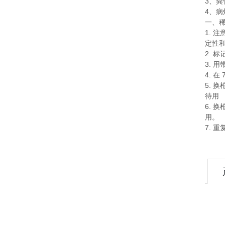
3
、粪
4
、病
一、
1.
注
定性
2.
标
3.
用
4.
在
5.
换
待用
6.
换
用。
7.
重