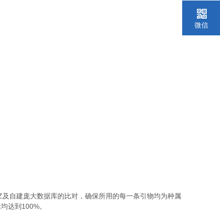
微信
Z
及自建庞大数据库的比对，确保所用的每一条引物均为种属
100%
性均达到
。