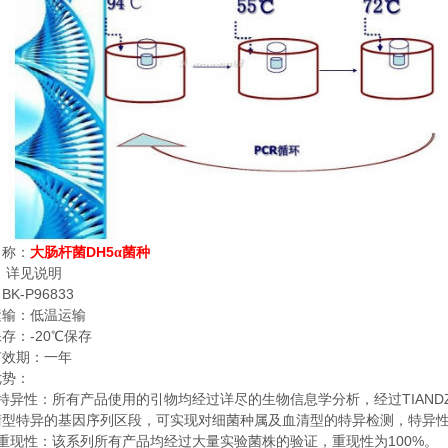
DH5
名称：
大肠杆菌
α菌种
：
详见说明
BK-P96833
：
运输：低温运输
-20
保存：
℃
保存
有效期：一年
优势：
TIAND
特异性：所有产品使用的引物均经过详尽的生物信息学分析，经过
清型特异的基因序列区段，可实现对细菌种属及血清型的特异检测，特异
100%
重现性：该系列所有产品均经过大量实验菌株的验证，重现性为
。