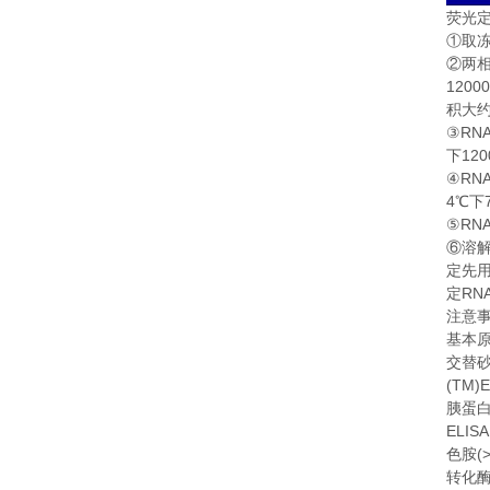
荧光
①
取
②
两
1200
积大
RN
③
120
下
RN
④
4
℃
下
RN
⑤
⑥
溶
定先
RN
定
注意
基本
交替
(TM)E
胰蛋
ELISA
(
色胺
转化