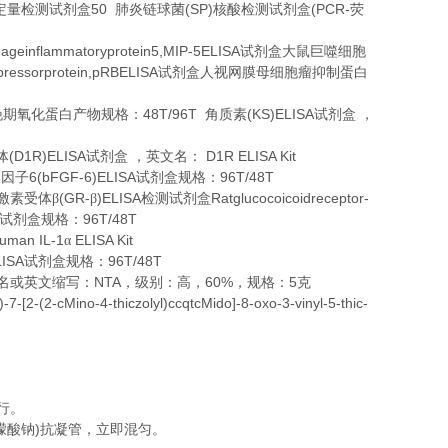
50
(SP)
(PCR-
定量检测试剂盒
肺炎链球菌
核酸检测试剂盒
荧
geinflammatoryprotein5,MIP-5ELISA
试剂盒大鼠巨噬细胞
ressorprotein,pRBELISA
试剂盒人视网膜母细胞瘤抑制蛋白
48T/96T
(KS)ELISA
晚期氧化蛋白产物规格：
角质素
试剂盒
，
(D1R)ELISA
D1R ELISA Kit
体
试剂盒
，英文名：
6(bFGF-6)ELISA
96T/48T
长因子
试剂盒规格：
(GR-
)ELISA
Ratglucocoicoidreceptor-
激素受体β
β
检测试剂盒
96T/48T
试剂盒规格：
uman IL-1
ELISA Kit
α
LISA
96T/48T
试剂盒规格：
NTA
60%
5
名或英文缩写：
，级别：高，
，规格：
克
7-[2-(2-cMino-4-thiczolyl)ccqtcMido]-8-oxo-3-vinyl-5-thic-
行。
)
檬酸钠
抗凝管，立即混匀。