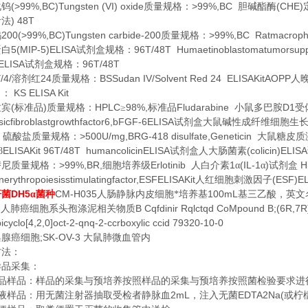
(>99%,BC)Tungsten (VI) oxide
>99%,BC
(CHE)
化钨
质量规格：
胆碱酯酶
) 48T
针法
200(>99%,BC)Tungsten carbide-200
>99%,BC Ratmacropha
钨
质量规格：
5(MIP-5)ELISA
96T/48T Humaetinoblastomatumorsupp
蛋白
试剂盒规格：
ELISA
96T/48T
试剂盒规格：
/4/
24
BSSudan IV/Solvent Red 24 ELISAKitAOPP
Ⅳ
溶剂红
质量规格：
人
KS ELISA Kit
名：
(
)
HPLC
98%,
Fludarabine
D1
拉宾
标准品
质量规格：
≥
标准品
小鼠多巴胺
受
sicfibroblastgrowthfactor6,bFGF-6ELISA
试剂盒大鼠碱性成纤维细胞生
8
>500U/mg,BRG-418 disulfate,Geneticin
硫酸盐质量规格：
大鼠糖皮质
ELISAKit 96T/48T humancolicinELISA
(colicin)ELISA
β
试剂盒人大肠菌素
>99%,BR,
Erlotinib
1
(IL-1
)
H
替尼质量规格：
细胞培养级
人白介素
α
α
试剂盒
erythropoiesisstimulatingfactor,ESFELISAKit
(ESF)E
人红细胞刺激因子
DH5
CM-H035
100mL
杆菌
α菌种
人肠静脉内皮细胞*培养基
基三乙酸，英文
,
B Cqfdinir Rqlctqd CoMpound B;(6R,7R)-
人肺癌细胞系头孢涤泥相关物质
icyclo[4,2,0]oct-2-qnq-2-ccrboxylic ccid 79320-10-0
;SK-OV-3
巢腺癌细胞
大鼠肺微血管内
方法：
样品采集：
品样品：样品的采集与预培养按照样品的采集与预培养按照菌检验要求进
2mL
EDTA2Na(
液样品：用无菌注射器抽取受检者静脉血
，注入无菌
或柠