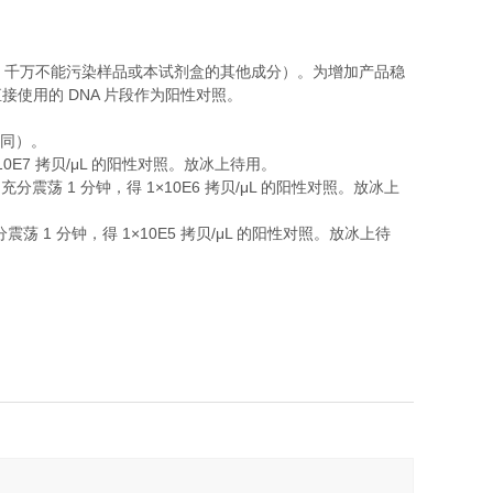
，千万不能污染样品或本试剂盒的其他成分）。为增加产品稳
DNA
直接使用的
片段作为阳性对照。
同）。
10E7
/μL
拷贝
的阳性对照。放冰上待用。
1
1×10E6
/μL
，充分震荡
分钟，得
拷贝
的阳性对照。放冰上
1
1×10E5
/μL
分震荡
分钟，得
拷贝
的阳性对照。放冰上待