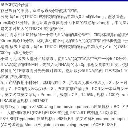
PCR
定量
实验步骤：
5
冻存已裂解的细胞，室温放置
分钟使其*溶解。
1ml
TRIZOL
0.2ml
lvfang
相分离
每
的
试剂裂解的样品中加入
的
，盖紧管盖。
0rpm
15
lvfang
离心
分钟。离心后混合液体将分为下层的红色酚
相，中间层
TRIZOL
60%
约是匀浆时加入的
试剂的
。
A
RNA
沉淀
将水相上层转移到一干净无
酶的离心管中。加等体积异丙醇混
00rpm
10
RNA
离心
分钟。此时离心前不可见的
沉淀将在管底部和侧壁上
A
1mlTRIZOL
1ml
75%
清洗
移去上清液，每
试剂裂解的样品中加入至少
的
7000rpm
5
离心
分钟。
A
RNA
5-10
干燥
小心吸去大部分乙醇溶液，使
沉淀在室温空气中干燥
分钟
RNA
RNA
RNA
40μl
解
沉淀
溶解
时，先加入无
酶的水
用枪反复吹打几次，使
TE
RNA
TE
(1:1
用稀释用的
溶液将分光光度计调零。然后取少量
溶液用
稀释
A
溶液
浓度和纯度。
1
2
3
事项：
产品仅用于科研
．基础程序；
．扩增温度和延伸温度；
．反应时
7
PCR
8
PCR
9
PCR
原理；
．
的反应动力学；
．
扩增产物；
．
反应体系与反
Permutit
CP
14.5%
100
rab
砂，英文名或英文缩写：
，级别：
，
，规格：
克
LISA
96T/48T
试剂盒规格：
Trypsinogen >2500U/mg from bovine pancreas
BC
P
白酶原
质量规格：
犬
 kit
E1(PGE1)ELISA
96T/48T
/
人前列腺素
试剂盒
试剂盒
组装
原装
>98%,BR)Tryptamine
>98%,BR
Humanneuropeptide
质量规格：
英文名称
(ACE)
Mouse Angiotensin conveing enzyme,ACE ELISA Kit
酶
试剂盒