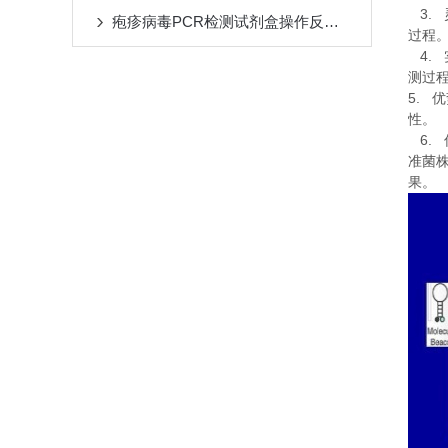
3.
疱疹病毒PCR检测试剂盒操作反应五要素
过程
4.
测过
5.
优
性。
6.
准菌
果。