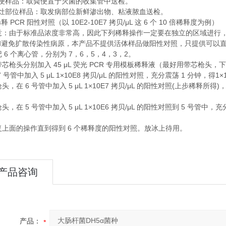
便样品：取粪便置于灭菌的收集管中送检。
灶部位样品：取发病部位新鲜渗出物、粘液脓血送检。
PCR
10E2-10E7
/μL
6
10
稀释
阳性对照（以
拷贝
这
个
倍稀释度为例）
意：由于标准品浓度非常高，因此下列稀释操作一定要在独立的区域进行
和避免扩散传染性病原，本产品不提供活体样品做阳性对照，只提供可以
6
7
6
5
4
3
2
记
个离心管，分别为
，
，
，
，
，
。
45 μL
PCR
带芯枪头分别加入
荧光
专用模板稀释液（最好用带芯枪头，下
7
5 μL 1×10E8
/μL
1
1×
号管中加入
拷贝
的阳性对照，充分震荡
分钟，得
6
5 μL 1×10E7
/μL
(
)
枪头，在
号管中加入
拷贝
的阳性对照
上步稀释所得
5
5 μL 1×10E6
/μL
5
枪头，在
号管中加入
拷贝
的阳性对照到
号管中，充
6
复上面的操作直到得到
个稀释度的阳性对照。放冰上待用。
产品咨询
产品：