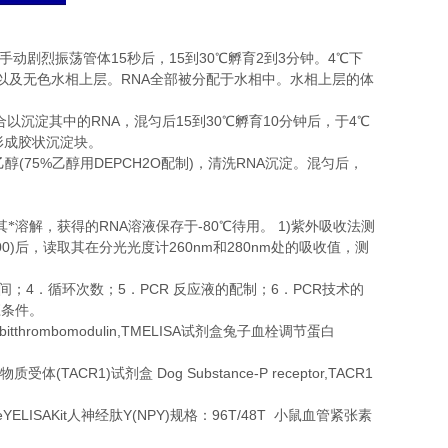
15
15
30
2
3
4
手动剧烈振荡管体
秒后，
到
℃
孵育
到
分钟。
℃
下
RNA
以及无色水相上层。
全部被分配于水相中。水相上层的体
RNA
15
30
10
4
合以沉淀其中的
，混匀后
到
℃
孵育
分钟后，于
℃
形成胶状沉淀块。
(75%
DEPCH2O
)
RNA
乙醇
乙醇用
配制
，清洗
沉淀。混匀后，
。
RNA
-80
1)
其*溶解，获得的
溶液保存于
℃
待用。
紫外吸收法测
00)
260nm
280nm
后，读取其在分光光度计
和
处的吸收值，测
4
5
PCR
6
PCR
间；
．循环次数；
．
反应液的配制；
．
技术的
应条件。
bitthrombomodulin,TMELISA
试剂盒兔子血栓调节蛋白
(TACR1)
Dog Substance-P receptor,TACR1
物质受体
试剂盒
YELISAKit
Y(NPY)
96T/48T
人神经肽
规格：
小鼠血管紧张素