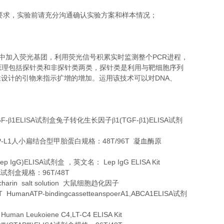
要求，实验前请充分沟通确认实验方案和样本情况；
PCR
中加入荧光基团，利用荧光信号积累实时监测整个
进程，
原理包括探针类和非探针类两类，探针类是利用与靶细胞序列
DNA
性设计的引物来指示扩增的增加。运用该技术可以对
、
GF-
1ELISA
1(TGF-
1)ELISA
β
试剂盒兔子转化生长因子β
β
试剂
P-L1
48T/96T
人小扁结合型甲胎蛋白规格：
凝血酶原
Lep IgG)ELISA
Lep IgG ELISA Kit
试剂盒
，英文名：
A
96T/48T
试剂盒规格：
harin salt solution
大鼠细胞趋化因子
48T HumanATP-bindingcassetteanspoerA1,ABCA1ELISA
试剂
Human Leukoiene C4,LT-C4 ELISA Kit