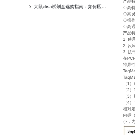
产品
大鼠elisa试剂盒选购指南：如何匹配实验需求与检测指标
◇
高
◇
高
◇
操
◇
高
产品
1.
使
2.
反
3.
抗
PC
在
特异
TaqM
TaqM
1
（
）
2
（
）
3
（
）
4
（
）
相对
内标
小，