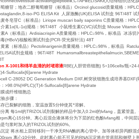
connectivetissue-activatingpeptide
,CTAP
ELISAKit
Ⅲ
Ⅲ
人结缔组织活化肽
Orcinol glucosid
HPLC
葡萄糖苷；地衣二醇葡萄糖苷（标准品）
质量规格：
ostaglandin,8-iso-PG ELISA Kit
(UK)ELISA
96T/48T
人尿激酶
试剂盒
试
C
Liriope muscari baily saponins C
HPL
山麦冬皂苷
（标准品）
质量规格：
1
(IL-1
)
96T/48T
C(VC)
Mouse Vitamin C
白介素
α
α
规格：
小鼠维生素
试剂盒
A
Ardisiacrispin A
HPLC
98%
金素
（标准品）
质量规格：
≥
，标准品
冰冻切
(HBoV)
(PCR-
) 48T
病毒
核酸检测试剂盒
荧光探针法
Pectolinarigenin
HPLC
98%
Ratclus
鱼黄素（标准品）
质量规格：
≥
，标准品
ELISA
96T/48T Humansmallbreastepithelialmucin,SBEM
试剂盒规格：
8T
ton X-1001
RBE(
) 5
106cells/
24-
和绵羊血清的封堵溶液
人胆管癌细胞
×
瓶×
)4-Sulfocalix[6]arene Hydrate
cell C-28052 DC Generation Medium DXF,
DXF(
树突状细胞生成培养基
>98.0%(HPLC)(T)4-Sulfocalix[8]arene Hydrate
格：
周膜成纤维细胞总
实验步骤：
5
冻存已裂解的细胞，室温放置
分钟使其*溶解。
1ml
TRIZOL
0.2ml
lvfang
相分离
每
的
试剂裂解的样品中加入
的
，盖紧管盖。
0rpm
15
lvfang
离心
分钟。离心后混合液体将分为下层的红色酚
相，中间层
TRIZOL
60%
约是匀浆时加入的
试剂的
。
A
RNA
沉淀
将水相上层转移到一干净无
酶的离心管中。加等体积异丙醇混
00rpm
10
RNA
离心
分钟。此时离心前不可见的
沉淀将在管底部和侧壁上