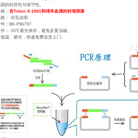
基因的特异性与保守性。
Triton X-1001
名称：
含
和绵羊血清的封堵溶液
规格：
详见说明
BK-P96797
货号：
-20
条件：
℃
避光保存，避免反复冻融。
：低温、避光，快递免费送货上门。