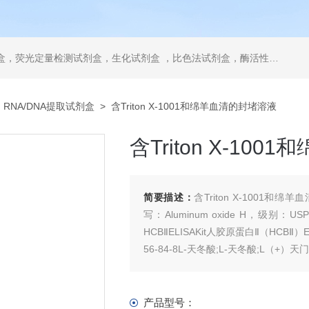
，ELISA试剂盒，抗体，重组蛋白，分光光度法检测试剂盒，细胞株，原代细胞，细胞培养基，标准溶液产品。代理并销售进口SIGMA试剂、abcam抗体、R&D抗体、CST抗体、ATCC细胞、BD公司、GE公司公司产品。
>
RNA/DNA提取试剂盒
> 含Triton X-1001和绵羊血清的封堵溶液
含Triton X-10
简要描述：
含Triton X-100
写：Aluminum oxide H，级别：USP级
HCBⅡELISAKit人胶原蛋白Ⅱ（HCBⅡ）
56-84-8L-天冬酸;L-天冬酸;L（+）
产品型号：