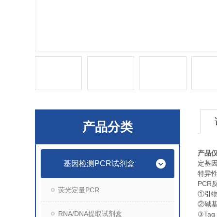
产品分类
产品
基因检测PCR试剂盒
定基
特异
PCR
荧光定量PCR
①
引
②
碱
RNA/DNA提取试剂盒
Taq
③