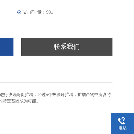
访 问 量：
991
联系我们
n
进行快速酶促扩增，经过
个热循环扩增，扩增产物中所含特
的特定基因成为可能。
电话