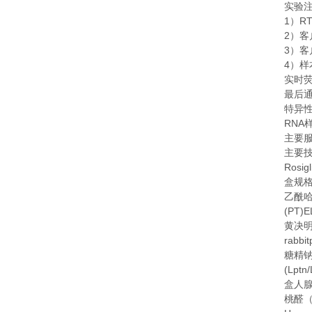
实验
1
RT
）
2
）客
3
）客
4
）样
实时
最后
特异
RNA
主要
主要
Rosigl
盒规
乙酰
(PT)E
黄决
rabbit
糖精
(Lptn
盒人
桃醛