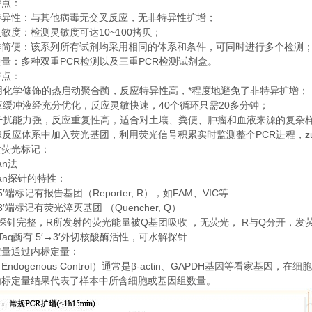
特点：
特异性：与其他病毒无交叉反应，无非特异性扩增；
10~100
灵敏度：检测灵敏度可达
拷贝；
作简便：该系列所有试剂均采用相同的体系和条件，可同时进行多个检测
PCR
PCR
通量：多种双重
检测以及三重
检测试剂盒。
特点：
*
用化学修饰的热启动聚合酶，反应特异性高，
程度地避免了非特异扩增；
40
20
应缓冲液经充分优化，反应灵敏快速，
个循环只需
多分钟；
干扰能力强，反应重复性高，适合对土壤、粪便、肿瘤和血液来源的复杂
R
PCR
z
反应体系中加入荧光基团，利用荧光信号积累实时监测整个
进程，
性荧光标记：
an
法
an
探针的特性：
5′
Reporter, R
FAM
VIC
端标记有报告基团（
），如
、
等
3′
Quencher, Q
端标记有荧光淬灭基团
（
）
R
Q
R
Q
探针完整，
所发射的荧光能量被
基团吸收
，无荧光，
与
分开，发
Taq
5′→3′
酶有
外切核酸酶活性，可水解探针
定量通过内标定量：
Endogenous Control
β-actin
GAPDH
（
）通常是
、
基因等看家基因，在细胞
内标定量结果代表了样本中所含细胞或基因组数量。