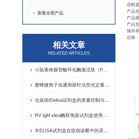
④
靶
产品
查看全部产品
产品
产品
储存
运输
相关文章
RELATED ARTICLES
小鼠垂体腺苷酸环化酶激活肽（PACAP）elisa试剂盒​洗涤方法
蜜蜂微孢子虫通用探针法荧光定量PCR试剂盒注意事项
仓鼠组织elisa试剂盒的质量控制与质量保证
RV IgM elisa酶联免疫试剂盒使用注意说明
羊ELISA试剂盒在疫病诊断中的灵敏度分析