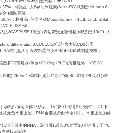
(CTAP
)ELISA
96T/48T
Ⅲ
Ⅲ
试剂盒规格：
97%
8
(8-iso-PG)
Human 8-
≥
，标准品
人
异前列腺素
试剂盒
/
剂盒
组装
原装
C
98%
MouseIerleukin-1
,IL-1
ELISAkit
≥
，标准品
英文名称
α
α
,VC ELISA Kit
CASPASE-10
10/20
片组织
蛋白表达荧光显微镜检测试剂盒
人
terofdiffereiation8,CD8ELISA
CD8
试剂盒大鼠
分子
ELISA
(SBEM)ELISA
试剂盒人小表皮粘蛋白
试剂盒规格：
[6]
(>95.0%(HPLC))
>95.0%
磺酰杯
芳烃水和物
质量规格：
) 250ml4-
[8]
(>98.0%(HPLC)(T))
即用型
磺酸杯
芳烃水合物
质
15
15
30
2
3
4
手动剧烈振荡管体
秒后，
到
℃
孵育
到
分钟。
℃
下
RNA
以及无色水相上层。
全部被分配于水相中。水相上层的体
RNA
15
30
10
4
合以沉淀其中的
，混匀后
到
℃
孵育
分钟后，于
℃
形成胶状沉淀块。