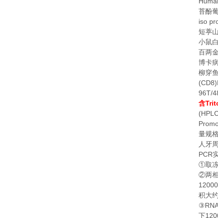
Human
苔酚
iso pr
短葶
小鼠
百两
博卡
柳穿
(CD8)
96T/4
Tri
含
(HPLC
Promo
量规
人牙
PCR
①
取
②
两
1200
积大
RN
③
120
下