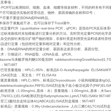
注意事项：
-PCR
可以检测组织、细胞、血液、细菌等很多材料，不同的样本有不同
ID
户尽可能提供实验的背景信息、物种、基因准确的名称和
号；
DNA
RNA
户尽量不要提供
或
样品。
Trizol
本保存于液氮或干冰，也可以保存于
液中。
PCR
quantitative real-time PCR
qPCR
PCR
荧光定量
（
，
）是指在
反应体系
PCR
通过标准曲线对未知模板进行定量分析的方法。实时荧光定量
的化学
性杂交的探针来指示扩增产物的增加，非探针类是利用荧光染料或者特异
样品进行定量（包括绝对定量和相对定量）和定性分析。
DNA
RNA
服务：
或
的绝对定量分析、基因表达差异分析、基因分型。
RNA
cDNA
qPCR
技术：引物设计、
提取、
合成、
。
itazone
100
BR rabbitansformingGrowthfactor
1,T
马来酸罗格列酮
毫克
β
96T/48T
格：
HPLC
95%
8-O-Acetylharpagide ELISAKitAF
哈巴苷质量规格：
≥
，标准品
LISA
PT ELISA Kit
试剂盒
，英文名：
HPLC
98%
Chrysoobtusin
IgG(
明素质量规格：
≥
，标准品
小鼠钩端螺旋体
plateletactivatingfactor,PAFELISA
(PAF)ELIS
试剂盒兔子血小板活化因子
1.00mg/mL,
1.00mg/mL,
Sacc
钠标准溶液（
基体：水）质量规格：
基体：水
/LTN/XCL1)ELISA
Ratlymphotactin,Lptn/LTNELISAKit 96T/
检测试剂盒
1
A1(ABCA1)ELISA
96T/48T
腺苷三
酸结合盒转运体
试剂盒规格：
0.96
-Undecanolactone
C4(LTC4)
（标准品）质量规格：
γ
人白三烯
试剂盒