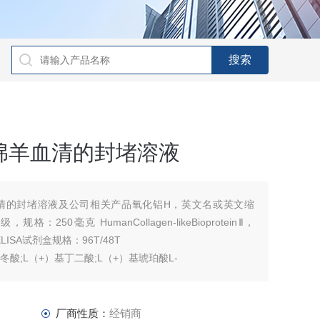
01和绵羊血清的封堵溶液
1和绵羊血清的封堵溶液及公司相关产品氧化铝H，英文名或英文缩
，规格：250毫克 HumanCollagen-likeBioproteinⅡ，
ELISA试剂盒规格：96T/48T
天门冬酸;L（+）基丁二酸;L（+）基琥珀酸L-
厂商性质：
经销商