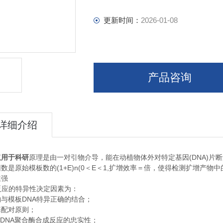
更新时间：
2026-01-08
产品咨询
详细介绍
(DNA)
仅用于科研
原理是由一对引物介导，能在动植物体外对特定基因
片断
(1+E)n(0
E
1,
因数是原始模板数的
＜
＜
扩增效率＝倍，使得检测扩增产物中
性强
反应的特异性决定因素为：
DNA
物与模板
特异正确的结合；
基配对原则；
 DNA
聚合酶合成反应的忠实性；