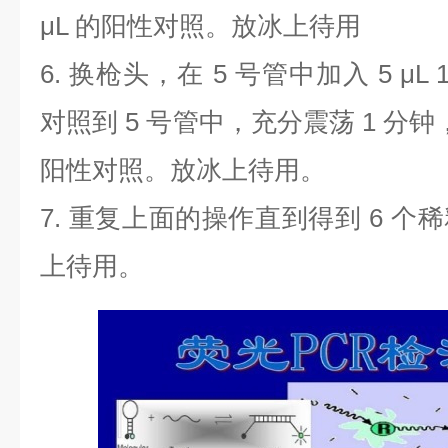
μL
的阳性对照。放冰上待用
6.
换枪头，在
5
号管中加入
5 μL 
对照到
5
号管中，充分震荡
1
分钟
阳性对照。放冰上待用。
7.
重复上面的操作直到得到
6
个稀
上待用。