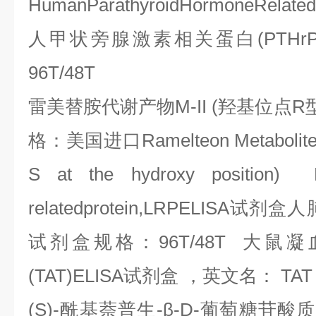
HumanParathyroidHormoneRelated
人甲状旁腺激素相关蛋白
(PTHr
96T/48T
雷美替胺代谢产物
M-II (
羟基位点
R
格：美国进口
Ramelteon Metabolite
S at the hydroxy position) H
relatedprotein,LRPELISA
试剂盒人
试剂盒规格：
96T/48T
大鼠凝
(TAT)ELISA
试剂盒
，英文名：
TAT 
(S)-
酰基萘普生
-
β
-D-
葡萄糖苷酸质