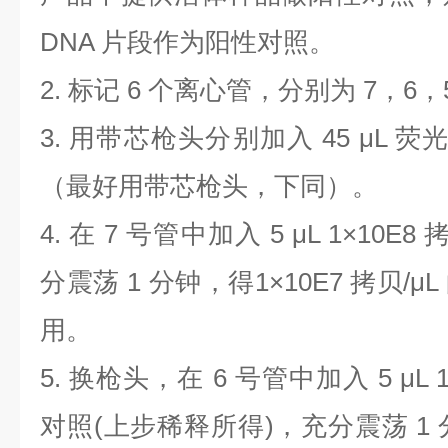
DNA
片段作为阳性对照。
2.
标记
6
个离心管，分别为
7
，
6
，
3.
用带芯枪头分别加入
45 μL
荧
（最好用带芯枪头，下同）。
4.
在
7
号管中加入
5 μL 1×10E8
分震荡
1
分钟，得
1×10E7
拷贝
/μL
用。
5.
换枪头，在
6
号管中加入
5 μL 
对照
(
上步稀释所得
)
，充分震荡
1