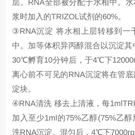
层。
RNA
全部被分配于水相中。水
浆时加入的
TRIZOL
试剂的
60%
。
③
RNA
沉淀
将水相上层转移到一
中。加等体积异丙醇混合以沉淀其
30
℃
孵育
10
分钟后，于
4
℃
下
1200
离心前不可见的
RNA
沉淀将在管底
淀块。
④
RNA
清洗
移去上清液，每
1mlTR
加入至少
1ml
的
75%
乙醇
(75%
乙醇
洗
RNA
沉淀。混匀后，
4
℃
下
7000r