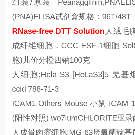
组装
/
原装
Peanagglinin,PNAELI
(PNA)ELISA
试剂盒规格：
96T/48T
RNase-free DTT Solution
人绒毛
成纤维细胞，
CCC-ESF-1
细胞
Sol
胞
)
儿价分橙四钠
100
克
人细胞
;Hela S3 [HeLaS3]5-
羌基
ccid 788-71-3
ICAM1 Others Mouse
小鼠
ICAM-1
(
阳性对照
) wo7iumCHLORITE
亚录
人成骨肉瘤细胞
;MG-63
厌氧菌靛基