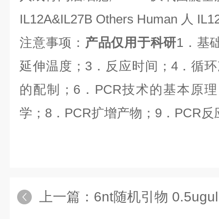
IL12A&IL27B Others Human
人
IL1
注意事项：
产品仅用于科研
1
．基
延伸温度；
3
．反应时间；
4
．循环
的配制；
6
．
PCR
技术的基本原理
学；
8
．
PCR
扩增产物；
9
．
PCR
反
上一篇：
6nt随机引物 0.5ugul