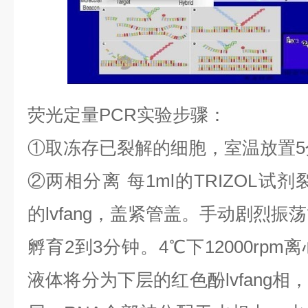
荧光定量
PCR
实验步骤：
①
取冻存已裂解的细胞，室温放置
5
②
两相分离
每
1ml
的
TRIZOL
试剂
的
lvfang
，盖紧管盖。手动剧烈振荡
孵育
2
到
3
分钟。
4
℃
下
12000rpm
离
液体将分为下层的红色酚
lvfang
相