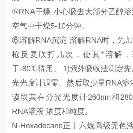
⑤
RNA
干燥
小心吸去大部分乙醇溶
空气中干燥
5-10
分钟。
⑥
溶解
RNA
沉淀
溶解
RNA
时，先加
枪反复吹打几次，使其*溶解，
于
-80
℃
待用。
1)
紫外吸收法测定先
光光度计调零。然后取少量
RNA
溶
读取其在分光光度计
260nm
和
28
RNA
溶液
浓度和纯度。
N-Hexadecane
正十六烷高级无色