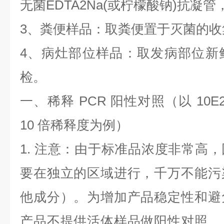
无菌
EDTA2Na(
或柠檬酸钠
)
抗凝管
3
、粪便样品：取粪便置于灭菌的收
4
、病灶部位样品：取发病部位新
检。
一、稀释
PCR
阳性对照（以
10E
10
倍稀释度为例）
1.
注意：由于标准品浓度非常高，
要在独立的区域进行，千万不能污
他成分）。为增加产品稳定性和避
产品不提供活体样品做阳性对照，