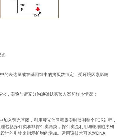
荧光
中的表达量或在基因组中的拷贝数恒定，受环境因素影响
要求，实验前请充分沟通确认实验方案和样本情况；
PCR
中加入荧光基团，利用荧光信号积累实时监测整个
进程，
原理包括探针类和非探针类两类，探针类是利用与靶细胞序列
DNA
性设计的引物来指示扩增的增加。运用该技术可以对
、