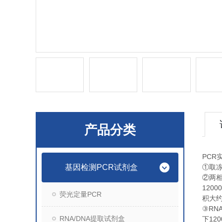
产品分类
PCR
基因检测PCR试剂盒
①
取
②
两
1200
荧光定量PCR
积大
RN
③
RNA/DNA提取试剂盒
120
下