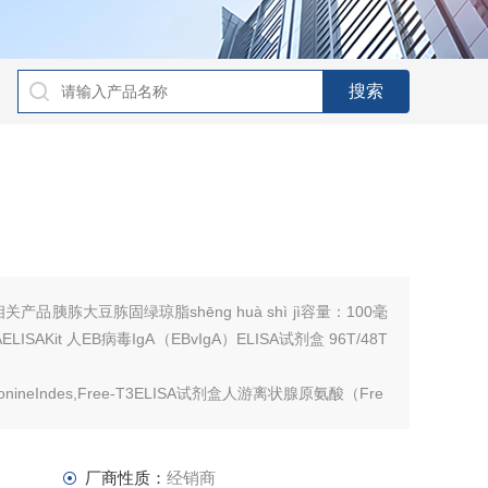
相关产品胰胨大豆胨固绿琼脂shēng huà shì jì容量：100毫
vIgAELISAKit 人EB病毒IgA（EBvIgA）ELISA试剂盒 96T/48T
ronineIndes,Free-T3ELISA试剂盒人游离状腺原氨酸（Fre
厂商性质：
经销商