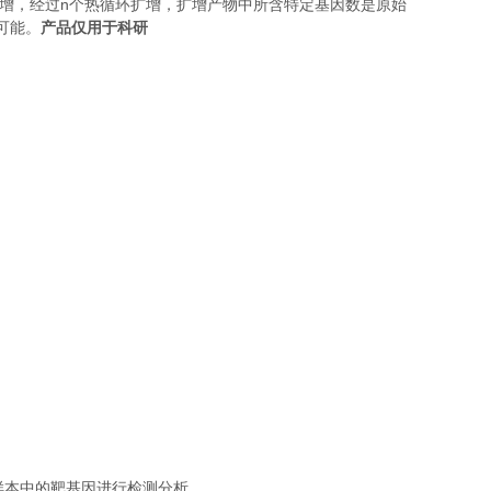
n
增，经过
个热循环扩增，扩增产物中所含特定基因数是原始
可能。
产品仅用于科研
；
样本中的靶基因进行检测分析。