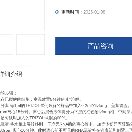
更新时间：
2026-01-08
产品咨询
详细介绍
实验步骤：
5
冻存已裂解的细胞，室温放置
分钟使其*溶解。
1ml
TRIZOL
0.2ml
lvfang
相分离
每
的
试剂裂解的样品中加入
的
，盖紧管盖。
0rpm
15
lvfang
离心
分钟。离心后混合液体将分为下层的红色酚
相，中间层
TRIZOL
60%
约是匀浆时加入的
试剂的
。
A
RNA
沉淀
将水相上层转移到一干净无
酶的离心管中。加等体积异丙醇混
00rpm
10
RNA
离心
分钟。此时离心前不可见的
沉淀将在管底部和侧壁上