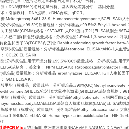
样品进行定量（包括绝对定量和相对定量）和定性分析。
DNA
RNA
服务：
或
的绝对定量分析、基因表达差异分析、基因分型。
RNA
cDNA
qPCR
技术：引物设计、
提取、
合成、
。
Mcltotqtrcosq 3461-38-9 Humansecretorycompone,SCELISAKit
四糖
人
(
,
99.5%)
,
99.5%2-Ethyl-1-hexanol
醇
分析标准品
≥
质量规格：分析标准品
≥
MM(GPMM)
96T/48T
P21
(P21)ELISA
96T/
酶同工酶
规格：
人
蛋白
试剂盒
-1,3-
(
)
2-Ethyl-1,3-hexanediol
基
己二醇
标准品
质量规格：分析标准品
呼吸
3(TGFB3)
Rabbit ansforming growth factor beta-
转化生长因子β
试剂盒
(
)
Mesotrione ELISAKitANG-1
磺草酮
标准品
质量规格：分析标准品
人血管
CCL26 ELISA Kit
名：
(
,
,
99.5%(GC))
,
甲酯
分析标准品
用于环境分析
≥
质量规格：分析标准品
用于
ELISA
NPM ELISA Kit Rabbitcoagulationfactor
,F
E
试剂盒
，英文名：
Ⅱ
Ⅱ
(
)
Terbuthylazine ELISAKitHGH
津
标准品
质量规格：分析标准品
人生长因
GM1 ELISA Kit
名：
,
99%(GC)Methyl ricinoleate
油酸甲酯（标准品）质量规格：分析标准品
≥
owthhormone,GHELISA
(GH)ELISA
96
试剂盒大鼠生长激素
试剂盒规格：
Methyl behenate
(C)
酸甲酯（标准品）质量规格：分析标准品
人钙网蛋白
eyemuscleaibody,EMAbELISA
(EMAb)ELISA
试剂盒人抗眼肌抗体
试剂
Methyl tetracosanoate
四烷酸甲酯（标准品）质量规格：分析标准品
大鼠
tase 1,SRD5A1 ELISA Kit Humanhypoxia-induciblefactor1
HIF-1
EL
α，
α
8T
PCR Mix
RNAHVMF NAGUANIDINExy7no
针法
人绒毛间叶成纤维细胞总