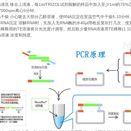
A
1mlTRIZOL
1ml
75%
清洗
移去上清液，每
试剂裂解的样品中加入至少
的
7000rpm
5
离心
分钟。
A
RNA
5-10
干燥
小心吸去大部分乙醇溶液，使
沉淀在室温空气中干燥
分钟
RNA
RNA
RNA
40μl
解
沉淀
溶解
时，先加入无
酶的水
用枪反复吹打几次，使
TE
RNA
TE
(1:1
用稀释用的
溶液将分光光度计调零。然后取少量
溶液用
稀释
A
溶液
浓度和纯度。