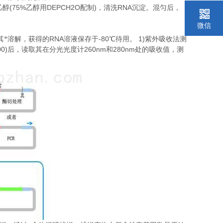
(75%
DEPCH2O
)
RNA
乙醇
乙醇用
配制
，清洗
沉淀。混匀后，
微信
。
RNA
-80
1)
其*溶解，获得的
溶液保存于
℃
待用。
紫外吸收法测
00)
260nm
280nm
后，读取其在分光光度计
和
处的吸收值，测