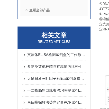
RN
④
4
℃
下
查看全部产品
RN
⑤
⑥
溶
定先
RN
定
相关文章
RELATED ARTICLES
支原体ELISA检测试剂盒的工作原理及性能特点
多黏类芽孢杆菌具有高度的抗药性
大鼠尿液三叶因子3elisa试剂盒操作步骤
十二指肠钩口线虫PCR检测试剂盒实验规则
马疥螨探针法荧光定量PCR试剂盒反应流程常规程序