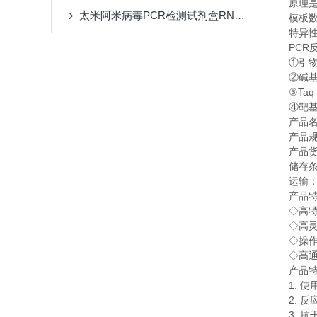
原理
太米阿米病毒PCR检测试剂盒RNA质量检测
模板
特异
PCR
①
引
②
碱
Taq
③
④
靶
产品
产品
产品
储存
运输
产品
◇
高
◇
高
◇
操
◇
高
产品
1.
使
2.
反
3.
抗