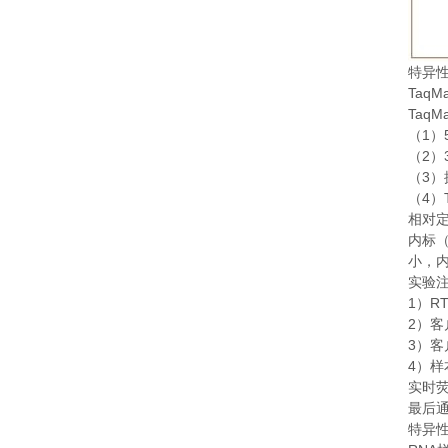
特异
TaqM
TaqM
1
（
）
2
（
）
3
（
）
4
（
）
相对
内标
小，
实验
1
RT
）
2
）客
3
）客
4
）样
实时
最后
特异