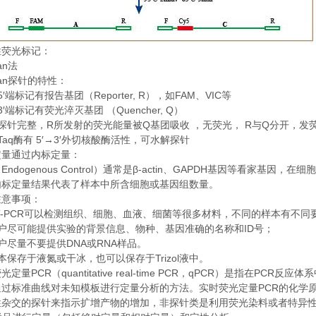
性荧光标记：
an
法
an
探针的特性：
5′
Reporter, R
FAM
VIC
端标记有报告基团（
），如
、
等
3′
Quencher, Q
端标记有荧光淬灭基团
（
）
R
Q
R
Q
探针完整，
所发射的荧光能量被
基团吸收
，无荧光，
与
分开，发
Taq
5′→3′
酶有
外切核酸酶活性，可水解探针
定量通过内标定量：
Endogenous Control
β-actin
GAPDH
（
）通常是
、
基因等看家基因，在细胞
内标定量结果代表了样本中所含细胞或基因组数量。
注意事项：
-PCR
可以检测组织、细胞、血液、细菌等很多材料，不同的样本有不同
ID
户尽可能提供实验的背景信息、物种、基因准确的名称和
号；
DNA
RNA
户尽量不要提供
或
样品。
Trizol
本保存于液氮或干冰，也可以保存于
液中。
PCR
quantitative real-time PCR
qPCR
PCR
荧光定量
（
，
）是指在
反应体系
PCR
通过标准曲线对未知模板进行定量分析的方法。实时荧光定量
的化学
性杂交的探针来指示扩增产物的增加，非探针类是利用荧光染料或者特异