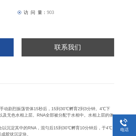
访 问 量：
903
联系我们
15
15
30
2
3
4
手动剧烈振荡管体
秒后，
到
℃
孵育
到
分钟。
℃
下
RNA
以及无色水相上层。
全部被分配于水相中。水相上层的体
RNA
15
30
10
4
合以沉淀其中的
，混匀后
到
℃
孵育
分钟后，于
℃
电话
形成胶状沉淀块。