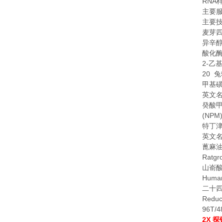
RNA
主要
主要
麦芽
异辛
酸化
2-
乙
20
兔
甲基
英文
癸酸
(NPM)
特丁
英文
蓖麻
Ratgr
山嵛
Human
二十
Reduc
96T/4
2X
探