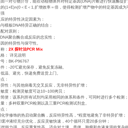
(DNA)
是由一对引物介导，能在动植物体外对特定基因
片断进行快速酶促扩
(1+E)n(0
E
1,
数的
＜
＜
扩增效率＝倍，使得检测扩增产物中的特定基因成为
性强
反应的特异性决定因素为：
DNA
物与模板
特异正确的结合；
基配对原则；
 DNA
聚合酶合成反应的忠实性；
基因的特异性与保守性。
2X
PCR Mix
名称：
探针法
规格：
详见说明
BK-P96767
货号：
-20
条件：
℃
避光保存，避免反复冻融。
：低温、避光，快递免费送货上门。
特点：
特异性：与其他病毒无交叉反应，无非特异性扩增；
10~100
灵敏度：检测灵敏度可达
拷贝；
作简便：该系列所有试剂均采用相同的体系和条件，可同时进行多个检测
PCR
PCR
通量：多种双重
检测以及三重
检测试剂盒。
特点：
*
用化学修饰的热启动聚合酶，反应特异性高，
程度地避免了非特异扩增；
40
20
应缓冲液经充分优化，反应灵敏快速，
个循环只需
多分钟；
干扰能力强，反应重复性高，适合对土壤、粪便、肿瘤和血液来源的复杂