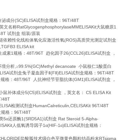
(SC)ELISA
96T/48T
分泌成分
试剂盒规格：
RatGlycogenphosphorylaseMMELISAKit
1
英文名称
大鼠糖原
48T
/
试剂盒
组装
原装
(ROS)
链依赖性化线粒体氧化应激活性氧
高质荧光测定试剂盒
3,TGFB3 ELISA kit
1
48T/96T
26(CCL26)ELISA
生成素
规格：
趋化因子
试剂盒
，
,
99.5%(GC)Methyl decanoate
1
环境分析
≥
小鼠核仁
酸蛋白
LISA
(F
)ELISA
96T/48T
试剂盒兔子凝血因子Ⅱ
Ⅱ
试剂盒规格：
48T/96T
(GM1)ELISA
子规格：
人抗神经节苷脂抗体
试剂盒
，
5(C5)ELISA
C5 ELISA Kit
小鼠补体成分
试剂盒
，英文名：
T/48T
ELISA
HumanCalreticulin,CELISAKit 96T/48T
检测试剂盒
96T/48T
盒规格：
5
1(SRD5A1)
Rat Steroid 5-Alpha-
类
α还原酶
试剂盒
ISAKit
1
(HIF-1
)ELISA
人低氧诱导因子
α
α
试剂盒规格：
CHLORIDE
RTsigma
盐酸胍技术级白色至微黄色颗粒结晶粉末