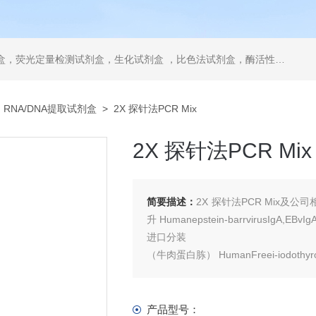
，ELISA试剂盒，抗体，重组蛋白，分光光度法检测试剂盒，细胞株，原代细胞，细胞培养基，标准溶液产品。代理并销售进口SIGMA试剂、abcam抗体、R&D抗体、CST抗体、ATCC细胞、BD公司、GE公司公司产品。
>
RNA/DNA提取试剂盒
> 2X 探针法PCR Mix
2X 探针法PCR Mix
简要描述：
2X 探针法PCR Mix及公司
升 Humanepstein-barrvirusIgA,EB
进口分装
（牛肉蛋白胨） HumanFreei-iodothy
产品型号：