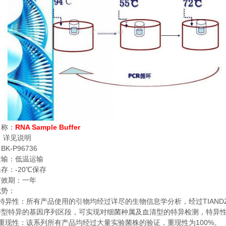
RNA Sample Buffer
名称：
：
详见说明
BK-P96736
：
运输：低温运输
-20
保存：
℃
保存
有效期：一年
优势：
TIAND
特异性：所有产品使用的引物均经过详尽的生物信息学分析，经过
清型特异的基因序列区段，可实现对细菌种属及血清型的特异检测，特异
100%
重现性：该系列所有产品均经过大量实验菌株的验证，重现性为
。