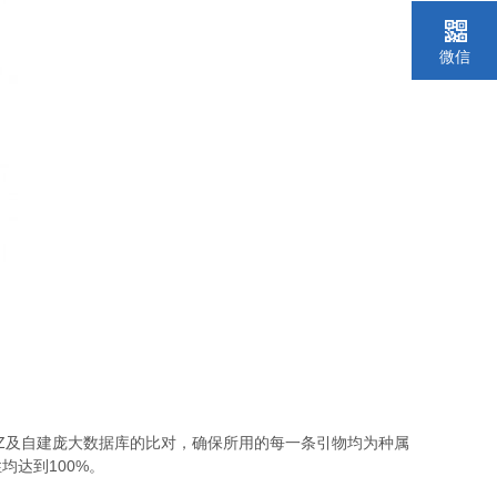
微信
Z
及自建庞大数据库的比对，确保所用的每一条引物均为种属
100%
性均达到
。