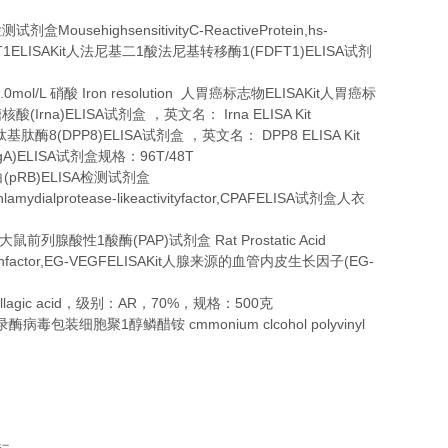
MousehighsensitivityC-ReactiveProtein,hs-
检测试剂盒
T1ELISAKit
1
1(FDFT1)ELISA
人法尼基二
酸法尼基转移酶
试剂
.0mol/L
Iron resolution
ELISAKit
硝酸
人胃癌标志物
人胃癌标
(Irna)ELISA
Irna ELISA Kit
糖核酸
试剂盒
，英文名：
8(DPP8)ELISA
DPP8 ELISA Kit
肽基肽酶
试剂盒
，英文名：
gA)ELISA
96T/48T
试剂盒规格：
(pRB)ELISA
白
检测试剂盒
mydialprotease-likeactivityfactor,CPAFELISA
试剂盒人衣
1
(PAP)
Rat Prostatic Acid
大鼠前列腺酸性
酸酶
试剂盒
hfactor,EG-VEGFELISAKit
(EG-
人腺来源的血管内皮生长因子
llagic acid
AR
70%
500
，级别：
，
，规格：
克
1
cmmonium clcohol polyvinyl
录酶病毒包装细胞聚
醇鳞醋铵