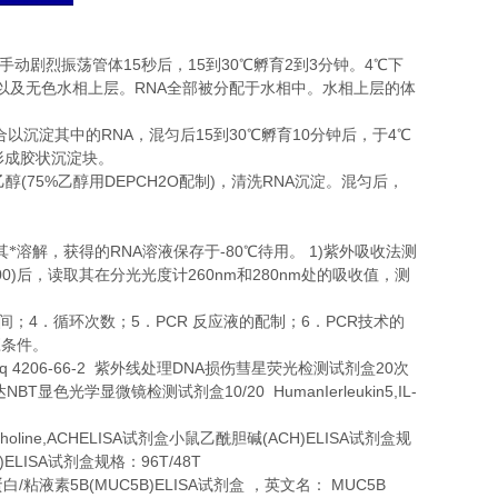
15
15
30
2
3
4
手动剧烈振荡管体
秒后，
到
℃
孵育
到
分钟。
℃
下
RNA
以及无色水相上层。
全部被分配于水相中。水相上层的体
RNA
15
30
10
4
合以沉淀其中的
，混匀后
到
℃
孵育
分钟后，于
℃
形成胶状沉淀块。
(75%
DEPCH2O
)
RNA
乙醇
乙醇用
配制
，清洗
沉淀。混匀后，
。
RNA
-80
1)
其*溶解，获得的
溶液保存于
℃
待用。
紫外吸收法测
00)
260nm
280nm
后，读取其在分光光度计
和
处的吸收值，测
4
5
PCR
6
PCR
间；
．循环次数；
．
反应液的配制；
．
技术的
应条件。
q 4206-66-2
DNA
20
紫外线处理
损伤彗星荧光检测试剂盒
次
NBT
10/20 HumanIerleukin5,IL-
达
显色光学显微镜检测试剂盒
holine,ACHELISA
(ACH)ELISA
试剂盒小鼠乙酰胆碱
试剂盒规
)ELISA
96T/48T
试剂盒规格：
/
5B(MUC5B)ELISA
MUC5B
蛋白
粘液素
试剂盒
，英文名：