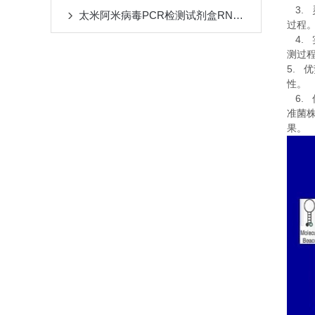
3.
太米阿米病毒PCR检测试剂盒RNA质量检测
过程
4.
测过
5.
优
性。
6.
准菌
果。