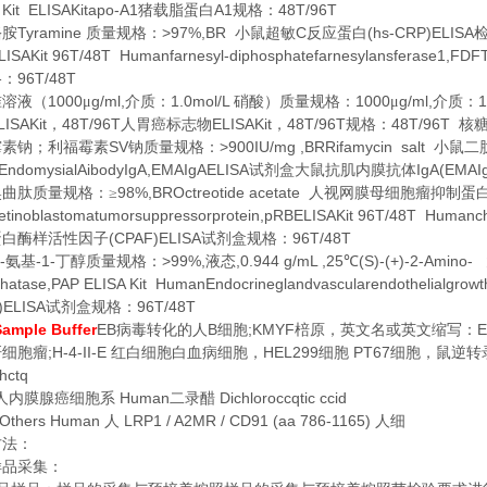
 Kit ELISAKitapo-A1
A1
48T/96T
猪载脂蛋白
规格：
Tyramine
>97%,BR
C
(hs-CRP)ELISA
酪胺
质量规格：
小鼠超敏
反应蛋白
ISAKit 96T/48T Humanfarnesyl-diphosphatefarnesylansferase1,FDF
96T/48T
格：
1000
g/ml,
1.0mol/L
1000
g/ml,
1
准溶液（
μ
介质：
硝酸）质量规格：
μ
介质：
LISAKit
48T/96T
ELISAKit
48T/96T
48T/96T
，
人胃癌标志物
，
规格：
核
SV
>900IU/mg ,BRRifamycin salt
霉素钠；利福霉素
钠质量规格：
小鼠二
-EndomysialAibodyIgA,EMAIgAELISA
IgA(EMAI
试剂盒大鼠抗肌内膜抗体
98%,BROctreotide acetate
奥曲肽质量规格：≥
人视网膜母细胞瘤抑制蛋
tinoblastomatumorsuppressorprotein,pRBELISAKit 96T/48T Humanchla
(CPAF)ELISA
96T/48T
蛋白酶样活性因子
试剂盒规格：
-
-1-
>99%,
,0.944 g/mL ,25
(S)-(+)-2-Amino-
氨基
丁醇质量规格：
液态
℃
hatase,PAP ELISA Kit HumanEndocrineglandvascularendothelialgrowt
)ELISA
96T/48T
试剂盒规格：
ample Buffer
EB
B
;KMYF
E
病毒转化的人
细胞
棓原，英文名或英文缩写：
;H-4-II-E
HEL299
PT67
肝细胞瘤
红白细胞白血病细胞，
细胞
细胞，鼠逆转
hctq
Human
Dichloroccqtic ccid
人内膜腺癌细胞系
二录醋
Others Human
LRP1 / A2MR / CD91 (aa 786-1165)
人
人细
方法：
样品采集：