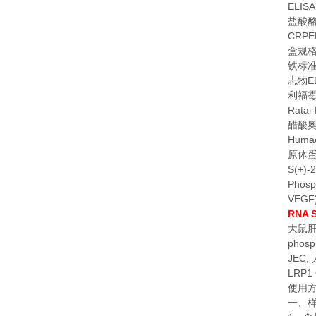
ELISA
盐酸
CRPEL
盒规
铁标
E
志物
利福
Ratai
醋酸
Humae
原体
S(+)-2
Phosp
VEGF
RNA S
大鼠
phosp
JEC,
LRP1 
使用
一、