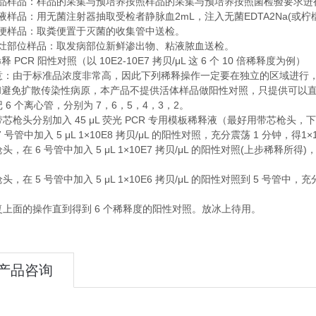
品样品：样品的采集与预培养按照样品的采集与预培养按照菌检验要求进
2mL
EDTA2Na(
液样品：用无菌注射器抽取受检者静脉血
，注入无菌
或柠
便样品：取粪便置于灭菌的收集管中送检。
灶部位样品：取发病部位新鲜渗出物、粘液脓血送检。
PCR
10E2-10E7
/μL
6
10
稀释
阳性对照（以
拷贝
这
个
倍稀释度为例）
意：由于标准品浓度非常高，因此下列稀释操作一定要在独立的区域进行
和避免扩散传染性病原，本产品不提供活体样品做阳性对照，只提供可以
6
7
6
5
4
3
2
记
个离心管，分别为
，
，
，
，
，
。
45 μL
PCR
带芯枪头分别加入
荧光
专用模板稀释液（最好用带芯枪头，下
7
5 μL 1×10E8
/μL
1
1×
号管中加入
拷贝
的阳性对照，充分震荡
分钟，得
6
5 μL 1×10E7
/μL
(
)
枪头，在
号管中加入
拷贝
的阳性对照
上步稀释所得
5
5 μL 1×10E6
/μL
5
枪头，在
号管中加入
拷贝
的阳性对照到
号管中，充
6
复上面的操作直到得到
个稀释度的阳性对照。放冰上待用。
产品咨询