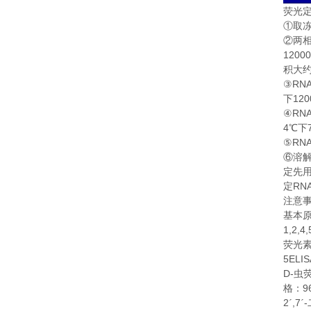
荧光
①
取
②
两
1200
积大
RN
③
120
下
RN
④
4
℃
下
RN
⑤
⑥
溶
定先
RN
定
注意
基本
1,2,4,
荧光
5ELI
D-
虫
9
格：
2
,7
-
ˊ
ˊ