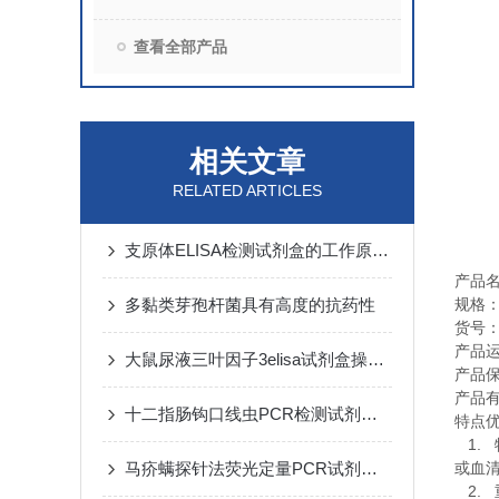
查看全部产品
相关文章
RELATED ARTICLES
支原体ELISA检测试剂盒的工作原理及性能特点
产品
多黏类芽孢杆菌具有高度的抗药性
规格
货号
产品
大鼠尿液三叶因子3elisa试剂盒操作步骤
产品
产品
十二指肠钩口线虫PCR检测试剂盒实验规则
特点
1.
马疥螨探针法荧光定量PCR试剂盒反应流程常规程序
或血
2.