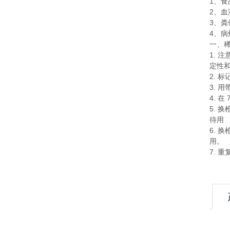
1
、食
2
、血
3
、粪
4
、病
一、
1.
注
定性
2.
标
3.
用
4.
在
5.
换
待用
6.
换
用。
7.
重