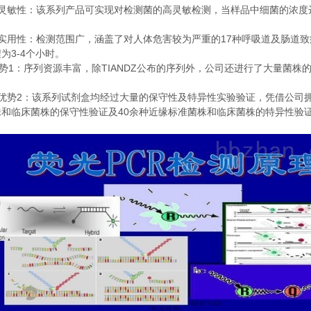
灵敏性：该系列产品可实现对检测菌的高灵敏检测，当样品中细菌的浓度
。
17
实用性：检测范围广，涵盖了对人体危害较为严重的
种呼吸道及肠道致
3-4
程为
个小时。
1
TIANDZ
势
：序列资源丰富，除
公布的序列外，公司还进行了大量菌株
2
优势
：该系列试剂盒均经过大量的保守性及特异性实验验证，凭借公司
40
株和临床菌株的保守性验证及
余种近缘标准菌株和临床菌株的特异性验