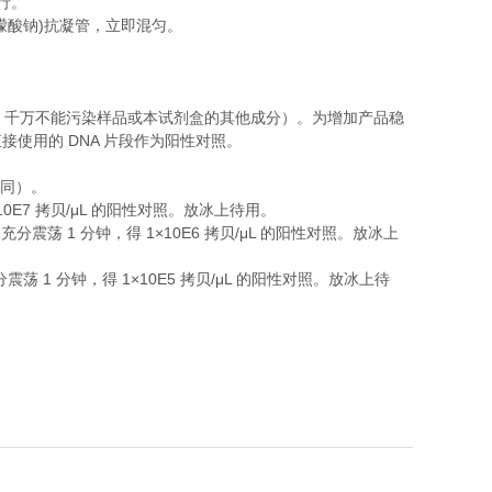
行。
)
檬酸钠
抗凝管，立即混匀。
，千万不能污染样品或本试剂盒的其他成分）。为增加产品稳
DNA
直接使用的
片段作为阳性对照。
同）。
10E7
/μL
拷贝
的阳性对照。放冰上待用。
1
1×10E6
/μL
，充分震荡
分钟，得
拷贝
的阳性对照。放冰上
1
1×10E5
/μL
分震荡
分钟，得
拷贝
的阳性对照。放冰上待