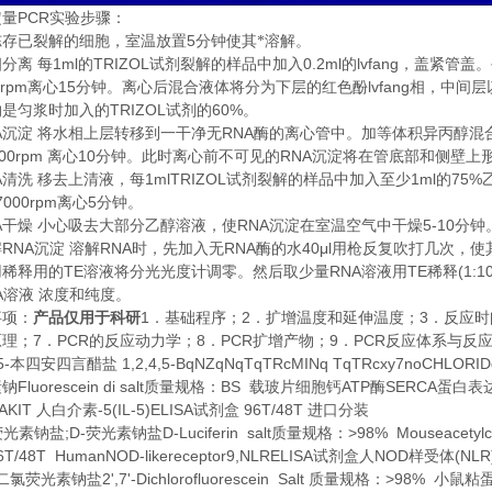
PCR
定量
实验步骤：
5
冻存已裂解的细胞，室温放置
分钟使其*溶解。
1ml
TRIZOL
0.2ml
lvfang
相分离
每
的
试剂裂解的样品中加入
的
，盖紧管盖。
0rpm
15
lvfang
离心
分钟。离心后混合液体将分为下层的红色酚
相，中间层
TRIZOL
60%
约是匀浆时加入的
试剂的
。
A
RNA
沉淀
将水相上层转移到一干净无
酶的离心管中。加等体积异丙醇混
00rpm
10
RNA
离心
分钟。此时离心前不可见的
沉淀将在管底部和侧壁上
A
1mlTRIZOL
1ml
75%
清洗
移去上清液，每
试剂裂解的样品中加入至少
的
7000rpm
5
离心
分钟。
A
RNA
5-10
干燥
小心吸去大部分乙醇溶液，使
沉淀在室温空气中干燥
分钟
RNA
RNA
RNA
40μl
解
沉淀
溶解
时，先加入无
酶的水
用枪反复吹打几次，使
TE
RNA
TE
(1:1
用稀释用的
溶液将分光光度计调零。然后取少量
溶液用
稀释
A
溶液
浓度和纯度。
1
2
3
事项：
产品仅用于科研
．基础程序；
．扩增温度和延伸温度；
．反应时
7
PCR
8
PCR
9
PCR
原理；
．
的反应动力学；
．
扩增产物；
．
反应体系与反
5-
1,2,4,5-BqNZqNqTqTRcMINq TqTRcxy7noCHLORID
本四安四言醋盐
Fluorescein di salt
BS
ATP
SERCA
素钠
质量规格：
载玻片细胞钙
酶
蛋白表
SAKIT
-5(IL-5)ELISA
96T/48T
人白介素
试剂盒
进口分装
;D-
D-Luciferin salt
>98% Mouseacetylc
荧光素钠盐
荧光素钠盐
质量规格：
6T/48T HumanNOD-likereceptor9,NLRELISA
NOD
(NLR
试剂盒人
样受体
2',7'-Dichlorofluorescein Salt
>98%
二氯荧光素钠盐
质量规格：
小鼠粘