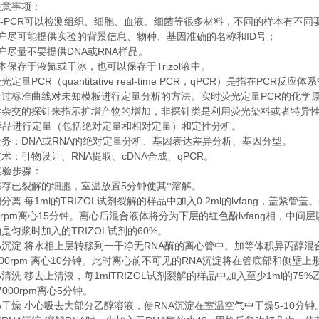
注意事项：
-PCR
可以检测组织、细胞、血液、细菌等很多材料，不同的样本有不同
ID
户尽可能提供实验的背景信息、物种、基因准确的名称和
号；
DNA
RNA
户尽量不要提供
或
样品。
Trizol
本保存于液氮或干冰，也可以保存于
液中。
PCR
quantitative real-time PCR
qPCR
PCR
荧光定量
（
，
）是指在
反应体系
PCR
通过标准曲线对未知模板进行定量分析的方法。实时荧光定量
的化学
性杂交的探针来指示扩增产物的增加，非探针类是利用荧光染料或者特异
样品进行定量（包括绝对定量和相对定量）和定性分析。
DNA
RNA
服务：
或
的绝对定量分析、基因表达差异分析、基因分型。
RNA
cDNA
qPCR
技术：引物设计、
提取、
合成、
。
实验步骤：
5
冻存已裂解的细胞，室温放置
分钟使其*溶解。
1ml
TRIZOL
0.2ml
lvfang
相分离
每
的
试剂裂解的样品中加入
的
，盖紧管盖。
0rpm
15
lvfang
离心
分钟。离心后混合液体将分为下层的红色酚
相，中间层
TRIZOL
60%
约是匀浆时加入的
试剂的
。
A
RNA
沉淀
将水相上层转移到一干净无
酶的离心管中。加等体积异丙醇混
00rpm
10
RNA
离心
分钟。此时离心前不可见的
沉淀将在管底部和侧壁上
A
1mlTRIZOL
1ml
75%
清洗
移去上清液，每
试剂裂解的样品中加入至少
的
7000rpm
5
离心
分钟。
A
RNA
5-10
干燥
小心吸去大部分乙醇溶液，使
沉淀在室温空气中干燥
分钟