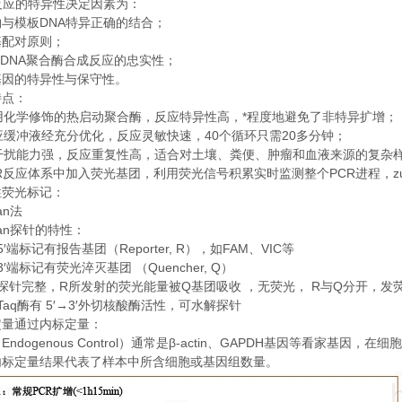
反应的特异性决定因素为：
DNA
物与模板
特异正确的结合；
基配对原则；
 DNA
聚合酶合成反应的忠实性；
基因的特异性与保守性。
特点：
*
用化学修饰的热启动聚合酶，反应特异性高，
程度地避免了非特异扩增；
40
20
应缓冲液经充分优化，反应灵敏快速，
个循环只需
多分钟；
干扰能力强，反应重复性高，适合对土壤、粪便、肿瘤和血液来源的复杂
R
PCR
z
反应体系中加入荧光基团，利用荧光信号积累实时监测整个
进程，
性荧光标记：
an
法
an
探针的特性：
5′
Reporter, R
FAM
VIC
端标记有报告基团（
），如
、
等
3′
Quencher, Q
端标记有荧光淬灭基团
（
）
R
Q
R
Q
探针完整，
所发射的荧光能量被
基团吸收
，无荧光，
与
分开，发
Taq
5′→3′
酶有
外切核酸酶活性，可水解探针
定量通过内标定量：
Endogenous Control
β-actin
GAPDH
（
）通常是
、
基因等看家基因，在细胞
内标定量结果代表了样本中所含细胞或基因组数量。