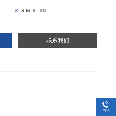
访 问 量：
943
联系我们
；
电话