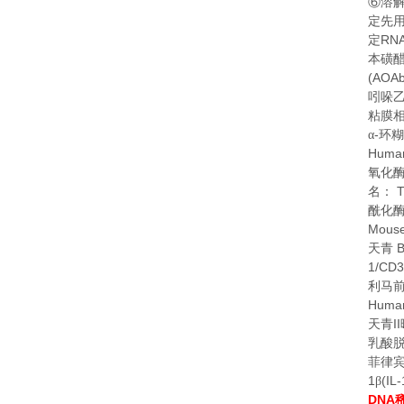
⑥
溶
定先
RN
定
本磺
(AOAb
吲哚
粘膜
-
α
环糊
Human
氧化
T
名：
酰化
Mouse
天青
1/CD3
利马
Human
II
天青
乳酸
菲律
1
(IL-
β
DNA