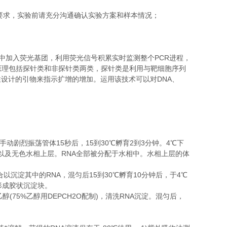
要求，实验前请充分沟通确认实验方案和样本情况；
PCR
中加入荧光基团，利用荧光信号积累实时监测整个
进程，
原理包括探针类和非探针类两类，探针类是利用与靶细胞序列
DNA
性设计的引物来指示扩增的增加。运用该技术可以对
、
15
15
30
2
3
4
手动剧烈振荡管体
秒后，
到
℃
孵育
到
分钟。
℃
下
RNA
以及无色水相上层。
全部被分配于水相中。水相上层的体
RNA
15
30
10
4
合以沉淀其中的
，混匀后
到
℃
孵育
分钟后，于
℃
形成胶状沉淀块。
(75%
DEPCH2O
)
RNA
乙醇
乙醇用
配制
，清洗
沉淀。混匀后，
。