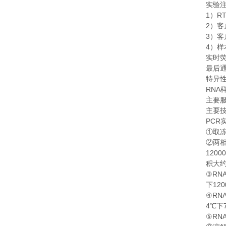
实验
1
RT
）
2
）客
3
）客
4
）样
实时
最后
特异
RNA
主要
主要
PCR
①
取
②
两
1200
积大
RN
③
120
下
RN
④
4
℃
下
RN
⑤