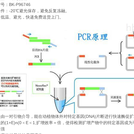
BK-P96746
货号：
-20
条件：
℃
避光保存，避免反复冻融。
：低温、避光，快递免费送货上门。
(DNA)
是由一对引物介导，能在动植物体外对特定基因
片断进行快速酶促扩
(1+E)n(0
E
1,
数的
＜
＜
扩增效率＝倍，使得检测扩增产物中的特定基因成为
性强