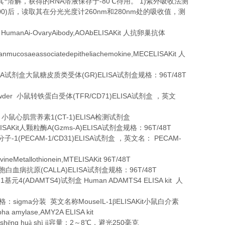
RNA
-80
1)
其*溶解，获得的
溶液保存于
℃
待用。
紫外吸收法测
00)
260nm
280nm
后，读取其在分光光度计
和
处的吸收值，测
-4 HumanAi-OvaryAibody,AOAbELISAKit
人抗卵巢抗体
nmucosaeassociatedepitheliachemokine,MECELISAKit
人
SA
(GR)ELISA
96T/48T
试剂盒大鼠糖皮质类受体
试剂盒规格：
wder
(TFR/CD71)ELISA
小鼠转铁蛋白受体
试剂盒
，英文
g
1(CT-1)ELISA
小鼠心肌营养素
检测试剂盒
ISAKit
A(Gzms-A)ELISA
96T/48T
人颗粒酶
试剂盒规格：
-1(PECAM-1/CD31)ELISA
PECAM-
分子
试剂盒
，英文名：
vineMetallothionein,MTELISAKit 96T/48T
(CALLA)ELISA
96T/48T
胞白血病抗原
试剂盒规格：
1
4(ADAMTS4)
Human ADAMTS4 ELISA kit
白
基元
试剂盒
人
sigma
MouseIL-1
ELISAKit
格：
分装
英文名称
β
小鼠白介素
pha amylase,AMY2A ELISA kit
sh
ng hu
sh
j
2
8
250
ē
à
ì
ì容量：
～
℃，避光
毫克