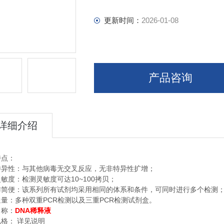
更新时间：
2026-01-08
产品咨询
详细介绍
特点：
特异性：与其他病毒无交叉反应，无非特异性扩增；
10~100
灵敏度：检测灵敏度可达
拷贝；
作简便：该系列所有试剂均采用相同的体系和条件，可同时进行多个检测
PCR
PCR
通量：多种双重
检测以及三重
检测试剂盒。
DNA
名称：
稀释液
规格：
详见说明