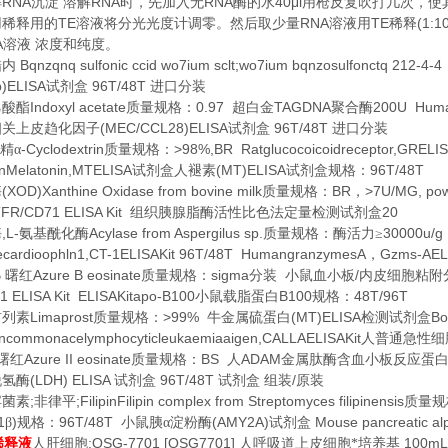
RNA
RNA
RNA
40μl
解
沉淀
溶解
时，先加入无
酶的水
用枪反复吹打几次，使
TE
RNA
TE
(1:1
用稀释用的
溶液将分光光度计调零。然后取少量
溶液用
稀释
A
溶液
浓度和纯度。
Bqnzqnq sulfonic ccid wo7ium sclt;wo7ium bqnzosulfonctq 212-4
醋内
)ELISA
96T/48T
试剂盒
进口分装
Indoxyl acetate
0.97
TAGDNA
200U Huma
乙酸酯
质量规格：
超白金
聚合酶
(MEC/CCL28)ELISA
96T/48T
相关上皮趋化因子
试剂盒
进口分装
-Cyclodextrin
>98%,BR Ratglucocoicoidreceptor,GRELI
精α
质量规格：
Melatonin,MTELISA
(MT)ELISA
96T/48T
试剂盒人褪素
试剂盒规格：
(XOD)Xanthine Oxidase from bovine milk
BR
>7U/MG, po
酶
质量规格：
，
FR/CD71 ELISA Kit
20
组织胰腺脂酶活性比色法定量检测试剂盒
,L-
Acylase from Aspergilus sp.
30000u/
酶
氨基酰化酶
质量规格：酶活力≥
cardioophln1,CT-1ELISAKit 96T/48T HumangranzymesA
Gzms-AEL
，
B
Azure B eosinate
sigma
/
曙红
质量规格：
分装
小鼠血小板
内皮细胞粘附
1 ELISA Kit ELISAKitapo-B100
B100
48T/96T
小鼠载脂蛋白
规格：
Limaprost
>99%
(MT)ELISA
Bo
前列素
质量规格：
牛金属硫蛋白
检测试剂盒
commonacelymphocyticleukaemiaaigen,CALLAELISAKit
人普通急性细
Azure II eosinate
BS
ADAM
曙红
质量规格：
人
金属肽酶含血小板反应蛋
(LDH) ELISA
96T/48T
/
脱氢酶
试剂盒
试剂盒
组装
原装
;
;FilipinFilipin complex from Streptomyces filipinensis
宾菌素
非律平
质量规
1
)
96T/48T
(AMY2A)
Mouse pancreatic al
β
规格：
小鼠胰α淀粉酶
试剂盒
;QSG-7701 [QSG7701]
100mL
稀释液
人肝细胞
人呼吸道上皮细胞*培养基