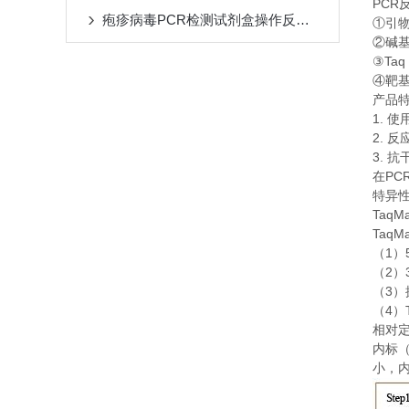
PCR
疱疹病毒PCR检测试剂盒操作反应五要素
①
引
②
碱
Taq
③
④
靶
产品
1.
使
2.
反
3.
抗
PC
在
特异
TaqM
TaqM
1
（
）
2
（
）
3
（
）
4
（
）
相对
内标
小，