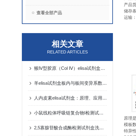
产品
储存
查看全部产品
运输
相关文章
RELATED ARTICLES
猴Ⅳ型胶原（Col Ⅳ）elisa试剂盒操作步骤
羊elisa试剂盒板内与板间变异系数控制技巧
人内皮素elisa试剂盒：原理、应用与性能解析
小鼠线粒体呼吸链复合物I检测试剂盒双抗体夹心法
原理
模板
2,5寡腺苷酸合成酶检测试剂盒​洗涤方法
特异