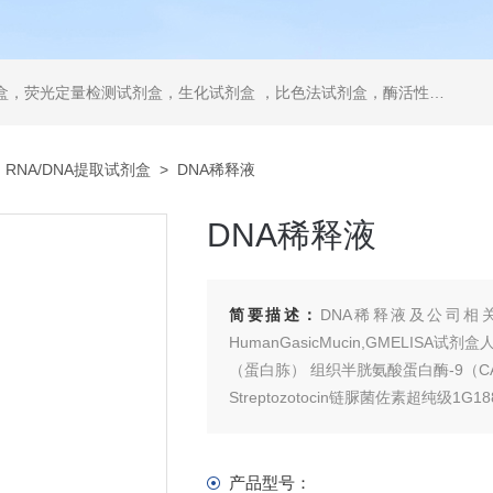
，ELISA试剂盒，抗体，重组蛋白，分光光度法检测试剂盒，细胞株，原代细胞，细胞培养基，标准溶液产品。代理并销售进口SIGMA试剂、abcam抗体、R&D抗体、CST抗体、ATCC细胞、BD公司、GE公司公司产品。
>
RNA/DNA提取试剂盒
> DNA稀释液
DNA稀释液
简要描述：
DNA稀释液及公司相关产品乙
HumanGasicMucin,GMELISA试
（蛋白胨） 组织半胱氨酸蛋白酶-9（CA
Streptozotocin链脲菌佐素超纯级1G18883
产品型号：