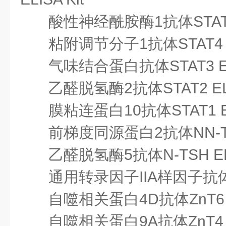
酸性神经酰胺酶1抗体
STAT
粘附调节分子1抗体
STAT4 
气味结合蛋白抗体
STAT3 E
乙醛脱氢酶2抗体
STAT2 EL
膜粘连蛋白10抗体
STAT1 E
前梯度同源蛋白2抗体
NN-T
乙醛脱氢酶5抗体
N-TSH EL
通用转录因子IIA样因子抗
自噬相关蛋白4D抗体
ZnT6 
自噬相关蛋白9A抗体
ZnT4 