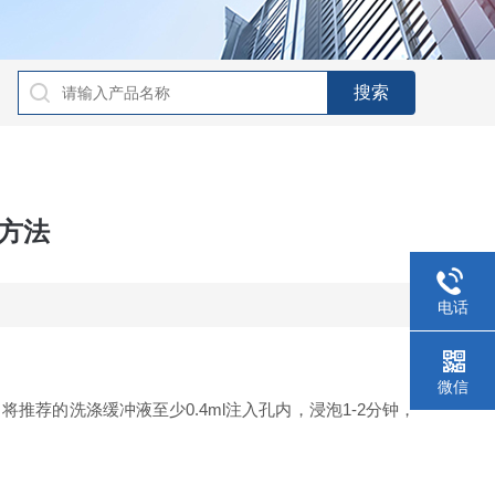
板方法
电话
微信
荐的洗涤缓冲液至少0.4ml注入孔内，浸泡1-2分钟，