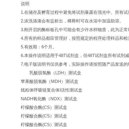
说明
1.在储存及孵育过程中避免将试剂暴露在强光中。所有
2.浓洗涤液会有盐析出，稀释时可在水浴中加温助溶。
3.刚开启的酶标板孔中可能会有少许水样物质，此为正
4.所有的样品都应管理好，按照规定的程序处理样品和检
5.有效期：6个月。
6.本操作说明适用于48T试剂盒，但48T试剂盒所有试剂
7.电子版说明书仅供参考，实际操作请按照随产品发送
乳酸脱氢酶（LDH）测试盒
苹果酸脱氢酶（MDH）测试盒
线粒体呼吸链复合体Ⅰ活性测试盒
NADH氧化酶（NOX）测试盒
柠檬酸合酶(CS）测试盒
柠檬酸合酶(CS）测试盒
柠檬酸合酶(CS）测试盒