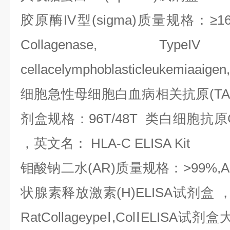
胶原酶
IV
型
(sigma)
质量规格：≥
1
Collagenase, Ty
cellacelymphoblasticleukemiaaige
细胞急性母细胞白血病相关抗原
(T
剂盒规格：
96T/48T
类白细胞抗原
，英文名：
HLA-C ELISA Kit
钼酸钠二水
(AR)
质量规格：
>99%,A
状腺素释放激素
(H)ELISA
试剂盒
RatCollageype
Ⅰ
,Col
Ⅰ
ELISA
试剂盒大