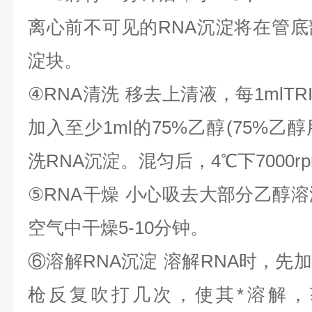
离心前不可见的
RNA
沉淀将在管底
淀块。
④
RNA
清洗
移去上清液，每
1mlTR
加入至少
1ml
的
75%
乙醇
(75%
乙醇
洗
RNA
沉淀。混匀后，
4
℃
下
7000r
⑤
RNA
干燥
小心吸去大部分乙醇溶
空气中干燥
5-10
分钟。
⑥
溶解
RNA
沉淀
溶解
RNA
时，先加
枪反复吹打几次，使其*溶解，