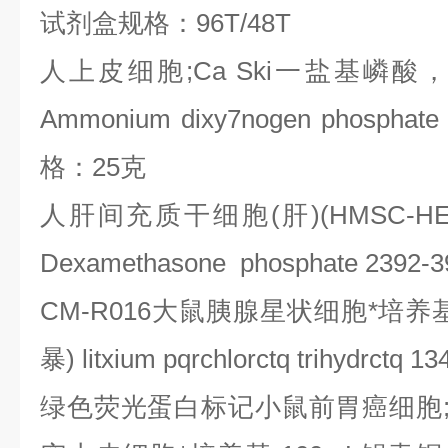
试剂盒规格：
96T/48T
人上皮细胞
;Ca Ski
一盐基嶙酸，
Ammonium dixy7nogen phosphate
格：
25
克
人肝间充质干细胞
(
肝
)(HMSC-HE
Dexamethasone phosphate 2392-3
CM-R016
大鼠胰腺星状细胞*培养
暴
) litxium pqrchlorctq trihydrctq 1
绿色荧光蛋白标记小鼠前胃癌细胞