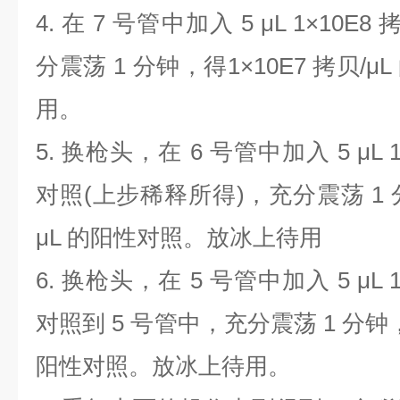
4.
在
7
号管中加入
5 μL 1×10E8
分震荡
1
分钟，得
1×10E7
拷贝
/μL
用。
5.
换枪头，在
6
号管中加入
5 μL 
对照
(
上步稀释所得
)
，充分震荡
1
μL
的阳性对照。放冰上待用
6.
换枪头，在
5
号管中加入
5 μL 
对照到
5
号管中，充分震荡
1
分钟
阳性对照。放冰上待用。