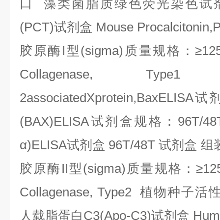
口
藻类菌脂质绿色荧光染色试
(PCT)
试剂盒
Mouse Procalcitonin,
胶原酶
I
型
(sigma)
质量规格：≥
12
Collagenase, Type
2associatedXprotein,BaxELISA
试
(BAX)ELISA
试剂盒规格：
96T/4
α
)ELISA
试剂盒
96T/48T
试剂盒
组
胶原酶
II
型
(sigma)
质量规格：≥
12
Collagenase, Type2
植物种子活
人载脂蛋白
C3(Apo-C3)
试剂盒
Huma