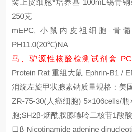
窝上皮细胞*培养基
100mL
锡青铜
250
克
mEPC,
小鼠内皮祖细胞
-
骨
PH11.0(20
℃
)NA
马、驴源性核酸检测试剂盒
PC
Protein Rat
重组大鼠
Ephrin-B1 / 
消旋左旋甲状腺素钠质量规格：美
ZR-75-30(
人癌细胞
) 5
×
106cells/
瓶
胞
;SH2
β
-
烟酰胺腺嘌呤二核苷
1
酸
口β
-Nicotinamide adenine dinucleot