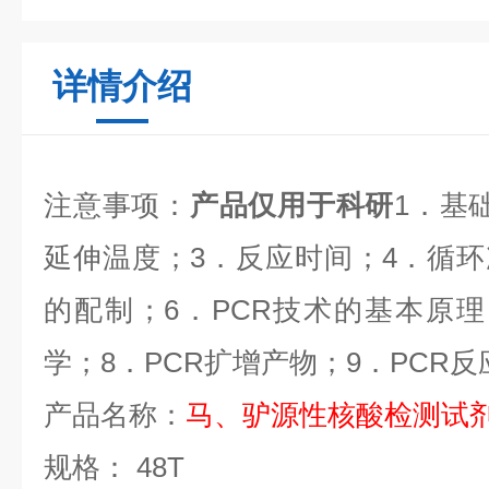
详情介绍
注意事项：
产品仅用于科研
1
．基
延伸温度；
3
．反应时间；
4
．循环
的配制；
6
．
PCR
技术的基本原理
学；
8
．
PCR
扩增产物；
9
．
PCR
反
产品名称：
马、驴源性核酸检测试
规格：
48T