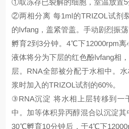
①
取冻存已裂解的细胞，室温放置
5
②
两相分离
每
1ml
的
TRIZOL
试剂
的
lvfang
，盖紧管盖。手动剧烈振荡
孵育
2
到
3
分钟。
4
℃
下
12000rpm
离
液体将分为下层的红色酚
lvfang
相
层。
RNA
全部被分配于水相中。水
浆时加入的
TRIZOL
试剂的
60%
。
③
RNA
沉淀
将水相上层转移到一
中。加等体积异丙醇混合以沉淀其
30
℃
孵育
10
分钟后，于
4
℃
下
1200