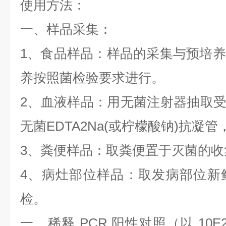
使用方法：
一、样品采集：
1
、食品样品：样品的采集与预培养
养按照菌检验要求进行。
2
、血液样品：用无菌注射器抽取
无菌
EDTA2Na(
或柠檬酸钠
)
抗凝管
3
、粪便样品：取粪便置于灭菌的收
4
、病灶部位样品：取发病部位新
检。
一、稀释
PCR
阳性对照（以
10E