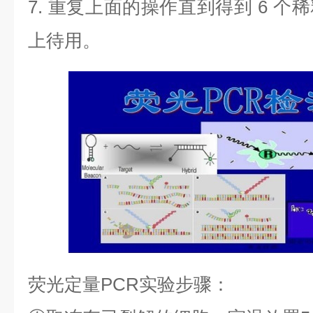
7.
重复上面的操作直到得到
6
个稀
上待用。
荧光定量
PCR
实验步骤：