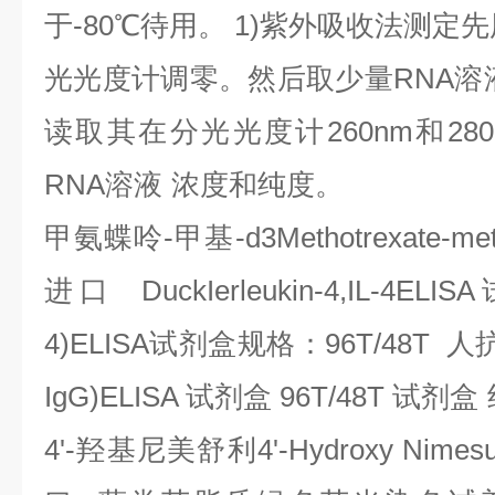
于
-80
℃
待用。
1)
紫外吸收法测定先
光光度计调零。然后取少量
RNA
溶
读取其在分光光度计
260nm
和
28
RNA
溶液
浓度和纯度。
甲氨蝶呤
-
甲基
-d3Methotrexate-met
进口
DuckIerleukin-4,IL-4ELISA
4)ELISA
试剂盒规格：
96T/48T
人
IgG)ELISA
试剂盒
96T/48T
试剂盒
4'-
羟基尼美舒利
4'-Hydroxy Nimesu