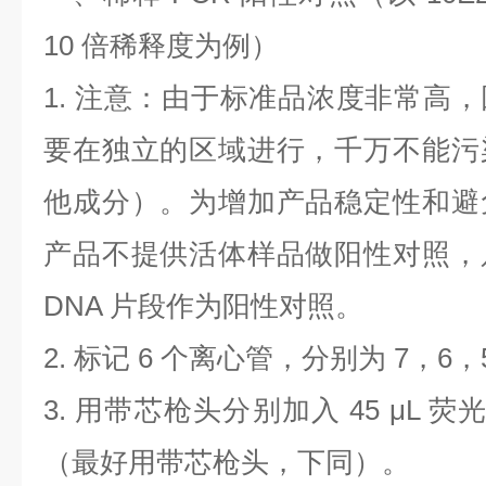
10
倍稀释度为例）
1.
注意：由于标准品浓度非常高，
要在独立的区域进行，千万不能污
他成分）。为增加产品稳定性和避
产品不提供活体样品做阳性对照，
DNA
片段作为阳性对照。
2.
标记
6
个离心管，分别为
7
，
6
，
3.
用带芯枪头分别加入
45 μL
荧
（最好用带芯枪头，下同）。