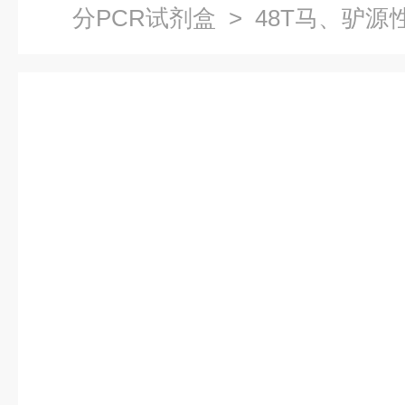
分PCR试剂盒
> 48T马、驴源
荧光探针法